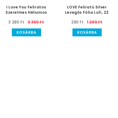
I Love You Feliratos
LOVE Feliratú Silver
Szerelmes Héliumos
Levegős Fólia Lufi, 22
Fólia Lufi - 46 cm
cm
3 280 Ft
3 360 Ft
290 Ft
1 290 Ft
KOSÁRBA
KOSÁRBA