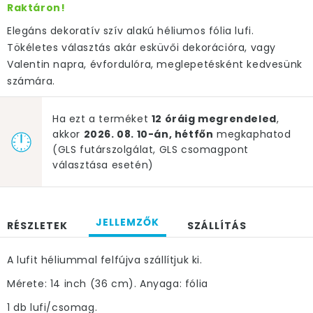
Raktáron!
Elegáns dekoratív szív alakú héliumos fólia lufi.
Tökéletes választás akár esküvői dekorációra, vagy
Valentin napra, évfordulóra, meglepetésként kedvesünk
számára.
Ha ezt a terméket
12 óráig megrendeled
,
akkor
2026. 08. 10-án, hétfőn
megkaphatod
(GLS futárszolgálat, GLS csomagpont
választása esetén)
JELLEMZŐK
RÉSZLETEK
SZÁLLÍTÁS
A lufit héliummal felfújva szállítjuk ki.
Mérete: 14 inch (36 cm). Anyaga: fólia
1 db lufi/csomag.