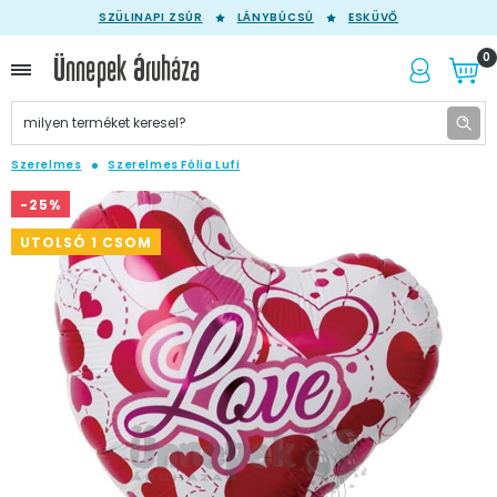
SZÜLINAPI ZSÚR
LÁNYBÚCSÚ
ESKÜVŐ
0
Szerelmes
Szerelmes Fólia Lufi
-25%
UTOLSÓ 1 CSOM