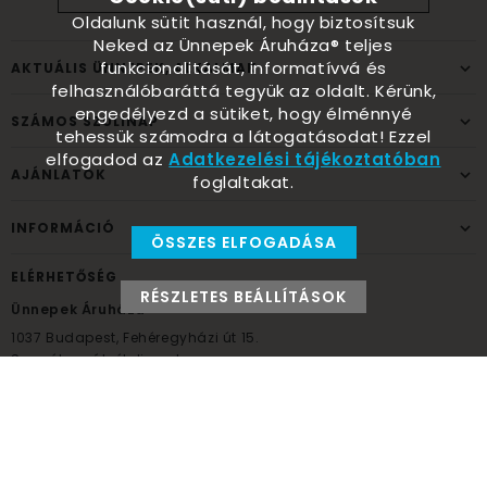
Oldalunk sütit használ, hogy biztosítsuk
Neked az Ünnepek Áruháza® teljes
funkcionalitását, informatívvá és
AKTUÁLIS ÜNNEPEK, ALKALMAK
felhasználóbaráttá tegyük az oldalt. Kérünk,
engedélyezd a sütiket, hogy élménnyé
SZÁMOS SZÜLINAP
tehessük számodra a látogatásodat! Ezzel
elfogadod az
Adatkezelési tájékoztatóban
AJÁNLATOK
foglaltakat.
INFORMÁCIÓ
ÖSSZES ELFOGADÁSA
ELÉRHETŐSÉG
RÉSZLETES BEÁLLÍTÁSOK
Ünnepek Áruháza
1037
Budapest,
Fehéregyházi út 15.
Személyes átvételi pont
NYITVATARTÁS
Kedd - Péntek: 10:00 - 18:00
Szombat: 9:00 - 14:00
Hétfő, vasárnap: ZÁRVA