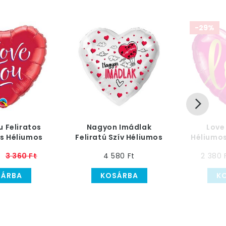
-29%
u Feliratos
Nagyon Imádlak
Love
s Héliumos
Feliratú Szív Héliumos
Héliumos 
fi - 46 cm
Fólia Lufi
3 360 Ft
4 580 Ft
2 380 
SÁRBA
KOSÁRBA
K