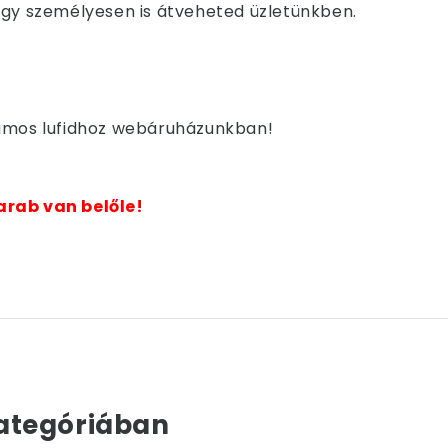
i vagy személyesen is átveheted üzletünkben.
iumos lufidhoz webáruházunkban!
arab van belőle!
ategóriában