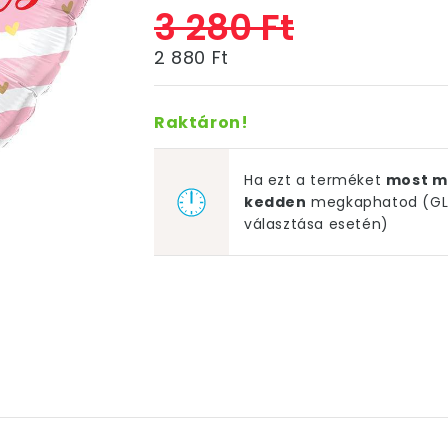
3 280 Ft
2 880 Ft
Raktáron!
Ha ezt a terméket
most m
kedden
megkaphatod (GLS
választása esetén)