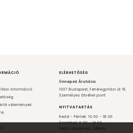
ORMÁCIÓ
ELÉRHETŐSÉG
F
Ünnepek Áruháza
lítási információ
1037
Budapest,
Fehéregyházi út 15.
Személyes átvételi pont
hetőség
rlói vélemények
NYITVATARTÁS
nk
Kedd - Péntek: 10:00 - 18:00
Szombat: 9:00 - 14:00
yv
Hétfő, vasárnap: ZÁRVA