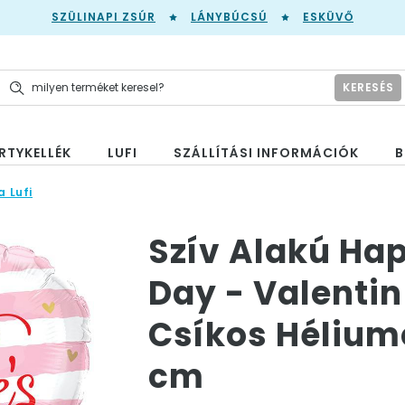
SZÜLINAPI ZSÚR
LÁNYBÚCSÚ
ESKÜVŐ
KERESÉS
RTYKELLÉK
LUFI
SZÁLLÍTÁSI INFORMÁCIÓK
B
a Lufi
Szív Alakú Hap
Day - Valentin
Csíkos Héliumo
cm