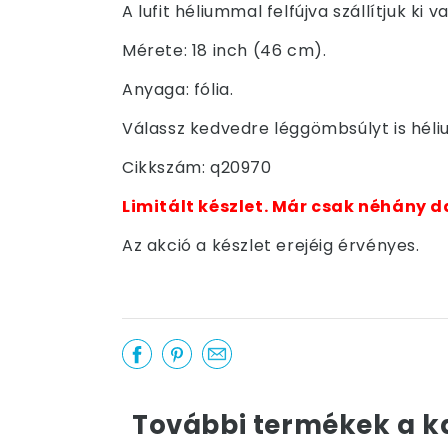
A lufit héliummal felfújva szállítjuk k
Mérete: 18 inch (46 cm).
Anyaga: fólia.
Válassz kedvedre léggömbsúlyt is hél
Cikkszám: q20970
Limitált készlet. Már csak néhány d
Az akció a készlet erejéig érvényes.
További termékek a k