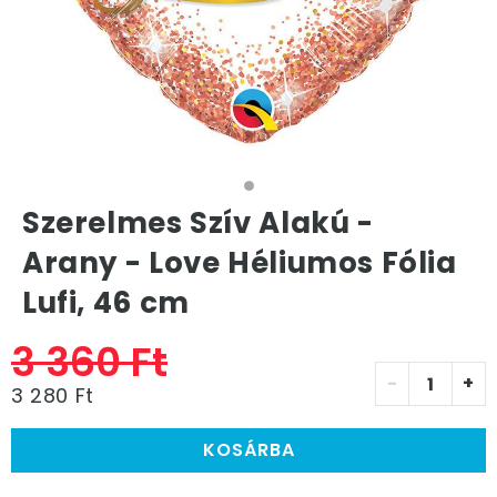
Szerelmes Szív Alakú -
Arany - Love Héliumos Fólia
Lufi, 46 cm
3 360 Ft
-
+
3 280 Ft
KOSÁRBA