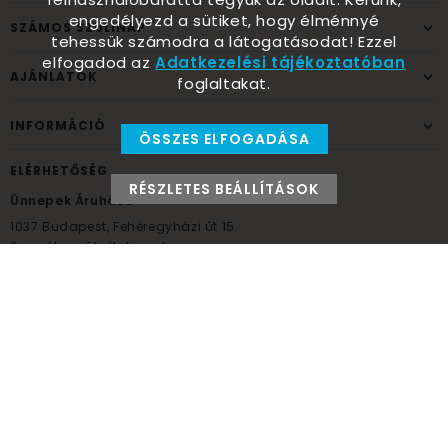
engedélyezd a sütiket, hogy élménnyé
SZÁMOS SZÜLINAP
tehessük számodra a látogatásodat! Ezzel
elfogadod az
Adatkezelési tájékoztatóban
AJÁNLATOK
foglaltakat.
INFORMÁCIÓ
ÖSSZES ELFOGADÁSA
ELÉRHETŐSÉG
RÉSZLETES BEÁLLÍTÁSOK
Ünnepek Áruháza
1037
Budapest,
Fehéregyházi út 15.
Személyes átvételi pont
NYITVATARTÁS
Kedd - Péntek: 10:00 - 18:00
Szombat: 9:00 - 14:00
Hétfő, vasárnap: ZÁRVA
+36 30 984 6955
unnepekaruhaza@bwh.hu