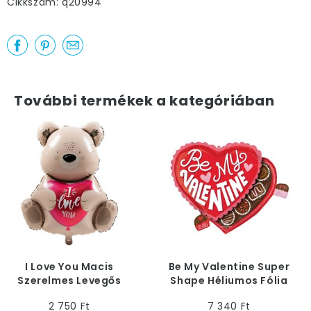
Cikkszám: q20994
További termékek a kategóriában
I Love You Macis
Be My Valentine Super
Szerelmes Levegős
Shape Héliumos Fólia
Fólia Lufi, 56 cm
Lufi, 66 cm
2 750 Ft
7 340 Ft