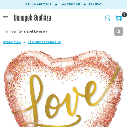
SZÜLINAPI ZSÚR
LÁNYBÚCSÚ
ESKÜVŐ
0
Szerelmes
Szerelmes Fólia Lufi