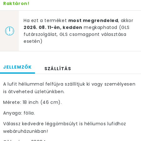
Raktáron!
Ha ezt a terméket
most megrendeled
, akkor
2026. 08. 11-én, kedden
megkaphatod (GLS
futárszolgálat, GLS csomagpont választása
esetén)
JELLEMZŐK
SZÁLLÍTÁS
A lufit héliummal felfújva szállítjuk ki vagy személyesen
is átveheted üzletünkben.
Mérete: 18 inch (46 cm).
Anyaga: fólia.
Válassz kedvedre léggömbsúlyt is héliumos lufidhoz
webáruházunkban!