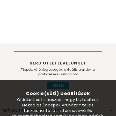
KÉRD ÖTLETLEVELÜNKET
Tippek, különlegességek, aktuális trendek a
partykellékek világából
KÉREM
Cookie(süti) beállítások
Oldalunk sütit használ, hogy biztosítsuk
Neked az Ünnepek Áruháza® teljes
funkcionalitását, informatívvá és
AKTUÁLIS ÜNNEPEK, ALKALMAK
felhasználóbaráttá tegyük az oldalt. Kérünk,