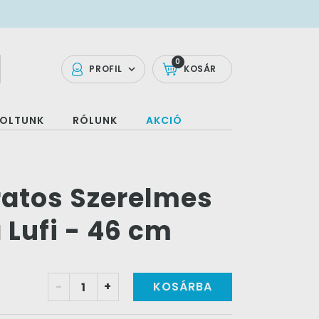
0
PROFIL
KOSÁR
OLTUNK
RÓLUNK
AKCIÓ
iratos Szerelmes
 Lufi - 46 cm
-
+
KOSÁRBA