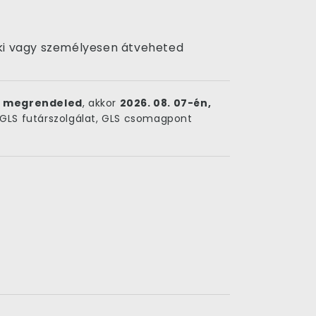
uk ki vagy személyesen átveheted
ig megrendeled
, akkor
2026. 08. 07-én,
LS futárszolgálat, GLS csomagpont