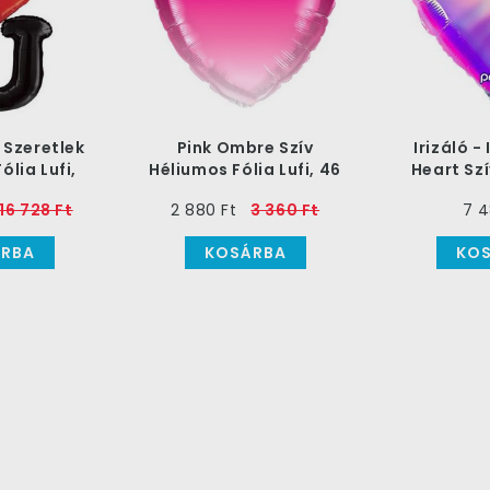
- Szeretlek
Pink Ombre Szív
Irizáló -
ólia Lufi,
Héliumos Fólia Lufi, 46
Heart Sz
 cm
cm
Fólia L
16 728 Ft
2 880 Ft
3 360 Ft
7 4
RBA
KOSÁRBA
KO