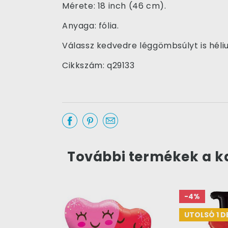
Mérete: 18 inch (46 cm).
Anyaga: fólia.
Válassz kedvedre léggömbsúlyt is hél
Cikkszám: q29133
További termékek a k
-4%
UTOLSÓ 1 D