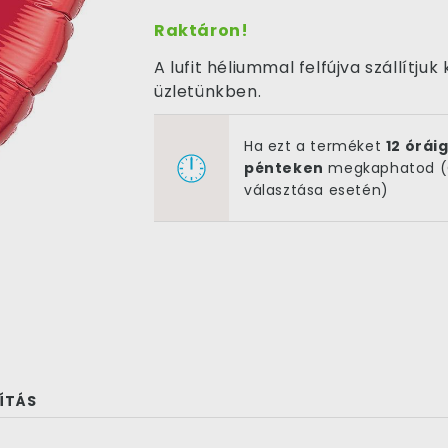
Raktáron!
A lufit héliummal felfújva szállítj
üzletünkben.
Ha ezt a terméket
12 órá
pénteken
megkaphatod (G
választása esetén)
ÍTÁS