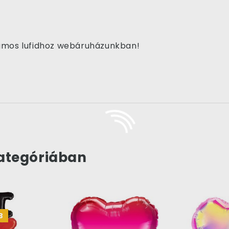
iumos lufidhoz webáruházunkban!
ategóriában
B