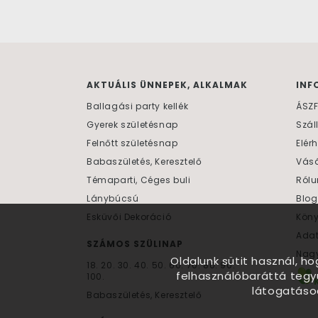
AKTUÁLIS ÜNNEPEK, ALKALMAK
INF
Ballagási party kellék
ÁSZ
Gyerek születésnap
Szál
Felnőtt születésnap
Elér
Babaszületés, Keresztelő
Vásá
Témaparti, Céges buli
Rólu
Lánybúcsú
Blog
Esküvői Dekoráció
Kön
Ada
SZÁMOS SZÜLINAP
Nagy
Oldalunk sütit használ, h
18.
20.
30.
40.
50.
60.
70.
80.
90.
felhasználóbaráttá tegy
100.
látogatáso
Babaszületés, Keresztelő