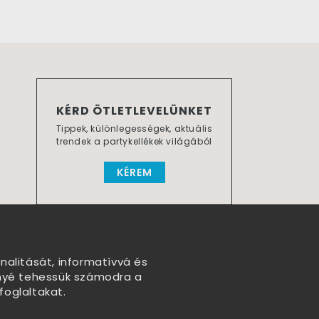
KÉRD ÖTLETLEVELÜNKET
Tippek, különlegességek, aktuális
trendek a partykellékek világából
KÉREM
nalitását, informatívvá és
nnyé tehessük számodra a
foglaltakat.