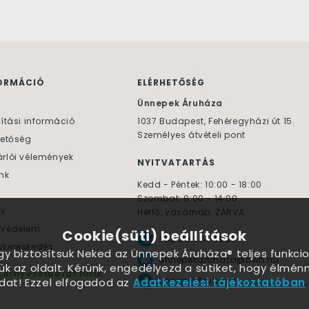
ORMÁCIÓ
ELÉRHETŐSÉG
F
Ünnepek Áruháza
lítási információ
1037
Budapest,
Fehéregyházi út 15.
Személyes átvételi pont
hetőség
rlói vélemények
NYITVATARTÁS
nk
Kedd - Péntek: 10:00 - 18:00
Szombat: 9:00 - 14:00
yv
Hétfő, vasárnap: ZÁRVA
tvédelem
Cookie(süti) beállítások
+36 30 984 6955
kereskedés
ogy biztosítsuk Neked az Ünnepek Áruháza® teljes funkcio
unnepekaruhaza@bwh.hu
ük az oldalt. Kérünk, engedélyezd a sütiket, hogy élmé
Környezetbarát lufik
UnnepekAruhaza
dat! Ezzel elfogadod az
Adatkezelési tájékoztatóban