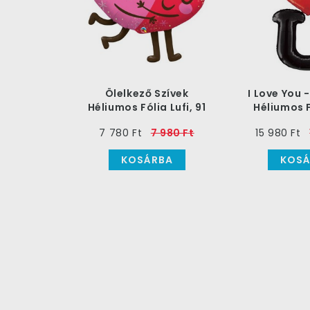
Ölelkező Szívek
I Love You 
Héliumos Fólia Lufi, 91
Héliumos F
cm
152
7 780 Ft
7 980 Ft
15 980 Ft
KOSÁRBA
KOSÁ