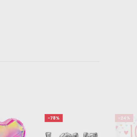
-78%
-24%