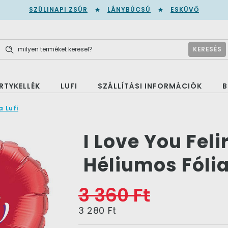
SZÜLINAPI ZSÚR
LÁNYBÚCSÚ
ESKÜVŐ
KERESÉS
RTYKELLÉK
LUFI
SZÁLLÍTÁSI INFORMÁCIÓK
B
a Lufi
I Love You Fel
Héliumos Fólia
3 360 Ft
3 280 Ft