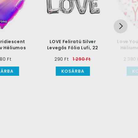
 Iridiescent
LOVE Feliratú Silver
Love You
ív Héliumos
Levegős Fólia Lufi, 22
Héliumo
ufi, 71 cm
cm
Luf
80 Ft
290 Ft
1 290 Ft
2 380 
SÁRBA
KOSÁRBA
K