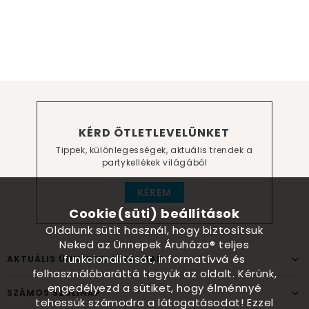
KÉRD ÖTLETLEVELÜNKET
Tippek, különlegességek, aktuális trendek a
partykellékek világából
KÉREM
Cookie(süti) beállítások
Oldalunk sütit használ, hogy biztosítsuk
Neked az Ünnepek Áruháza® teljes
funkcionalitását, informatívvá és
AKTUÁLIS ÜNNEPEK, ALKALMAK
felhasználóbaráttá tegyük az oldalt. Kérünk,
engedélyezd a sütiket, hogy élménnyé
SZÁMOS SZÜLINAP
tehessük számodra a látogatásodat! Ezzel