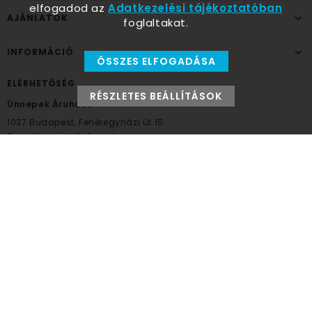
elfogadod az
Adatkezelési tájékoztatóban
AJÁNLATOK
foglaltakat.
INFORMÁCIÓ
ÖSSZES ELFOGADÁSA
ELÉRHETŐSÉG
RÉSZLETES BEÁLLÍTÁSOK
Ünnepek Áruháza
1037
Budapest,
Fehéregyházi út 15.
Személyes átvételi pont
NYITVATARTÁS
Kedd - Péntek: 10:00 - 18:00
Szombat: 9:00 - 14:00
Hétfő, vasárnap: ZÁRVA
+36 30 984 6955
unnepekaruhaza@bwh.hu
UnnepekAruhaza