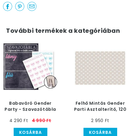
További termékek a kategóriában
Babaváró Gender
Felhő Mintás Gender
Party - Szavazótábla
Parti Asztalterítő, 120
Matricákkal - Fiú vagy
x 180 cm-es
4 290 Ft
4 990 Ft
2 950 Ft
Lány?
KOSÁRBA
KOSÁRBA