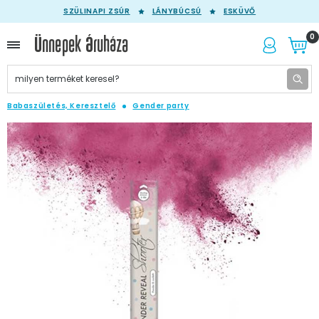
SZÜLINAPI ZSÚR
LÁNYBÚCSÚ
ESKÜVŐ
0
Babaszületés, Keresztelő
Gender party