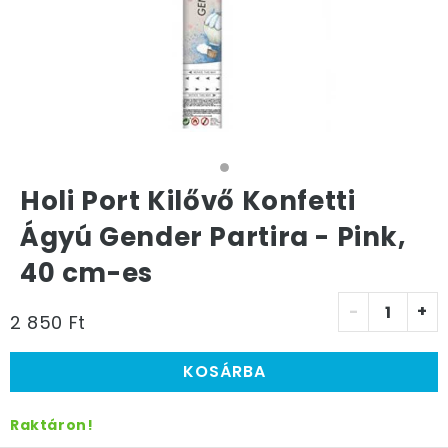
Holi Port Kilővő Konfetti
Ágyú Gender Partira - Pink,
40 cm-es
-
+
2 850 Ft
KOSÁRBA
Raktáron!