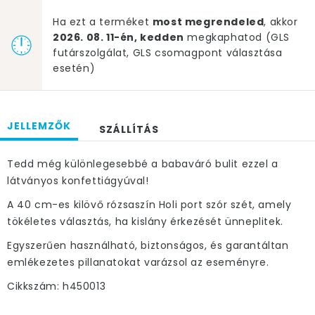
Ha ezt a terméket
most megrendeled
, akkor
2026. 08. 11-én, kedden
megkaphatod (GLS
futárszolgálat, GLS csomagpont választása
esetén)
JELLEMZŐK
SZÁLLÍTÁS
Tedd még különlegesebbé a babaváró bulit ezzel a
látványos konfettiágyúval!
A 40 cm-es kilövő rózsaszín Holi port szór szét, amely
tökéletes választás, ha kislány érkezését ünneplitek.
Egyszerűen használható, biztonságos, és garantáltan
emlékezetes pillanatokat varázsol az eseményre.
Cikkszám: h450013