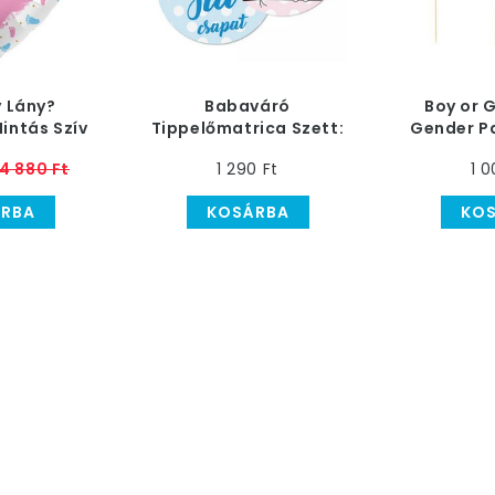
y Lány?
Babaváró
Boy or G
intás Szív
Tippelőmatrica Szett:
Gender Pa
ia Lufi, 43
Lány - Fiú Csapat
Pálcika
4 880 Ft
1 290 Ft
1 0
m
RBA
KOSÁRBA
KO