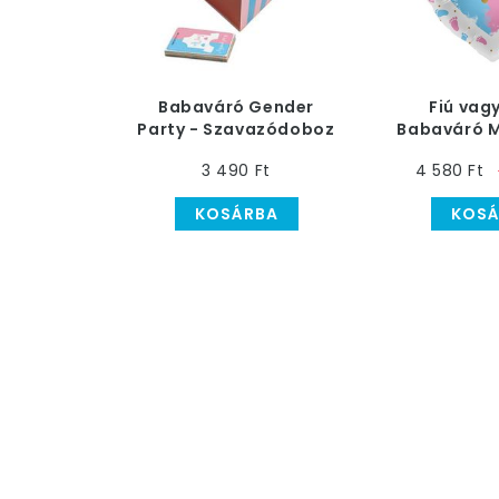
Babaváró Gender
Fiú vag
Party - Szavazódoboz
Babaváró M
Kártyákkal
Héliumos Fól
3 490 Ft
4 580 Ft
c
KOSÁRBA
KOSÁ