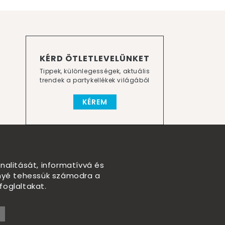
KÉRD ÖTLETLEVELÜNKET
Tippek, különlegességek, aktuális
trendek a partykellékek világából
KÉREM
nalitását, informatívvá és
nnyé tehessük számodra a
foglaltakat.