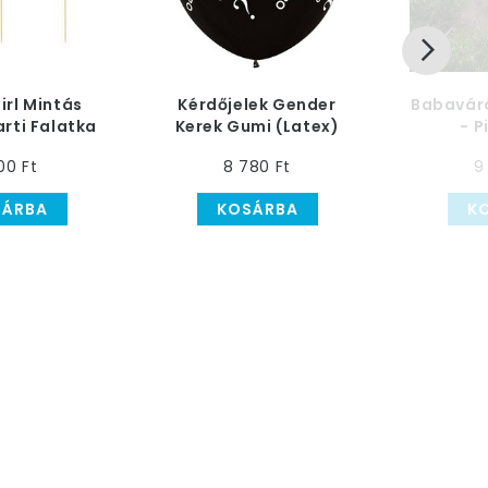
irl Mintás
Kérdőjelek Gender
Babavár
rti Falatka
Kerek Gumi (Latex)
- P
, 12 db-os
Lufi (2 db/csomag)
00 Ft
8 780 Ft
9
SÁRBA
KOSÁRBA
K