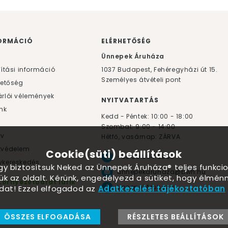
ORMÁCIÓ
ELÉRHETŐSÉG
F
Ünnepek Áruháza
lítási információ
1037
Budapest,
Fehéregyházi út 15.
Személyes átvételi pont
hetőség
rlói vélemények
NYITVATARTÁS
nk
Kedd - Péntek: 10:00 - 18:00
Szombat: 9:00 - 14:00
yv
Hétfő, vasárnap: ZÁRVA
tvédelem
Cookie(süti) beállítások
+36 30 984 6955
kereskedés
ogy biztosítsuk Neked az Ünnepek Áruháza® teljes funkcio
unnepekaruhaza@bwh.hu
ük az oldalt. Kérünk, engedélyezd a sütiket, hogy élmé
Környezetbarát lufik
UnnepekAruhaza
dat! Ezzel elfogadod az
Adatkezelési tájékoztatóban
ÖSSZES ELFOGADÁSA
RÉSZLETES BEÁLLÍTÁSOK