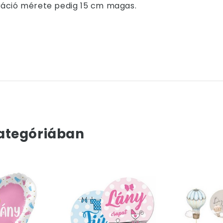
ráció mérete pedig 15 cm magas.
ategóriában