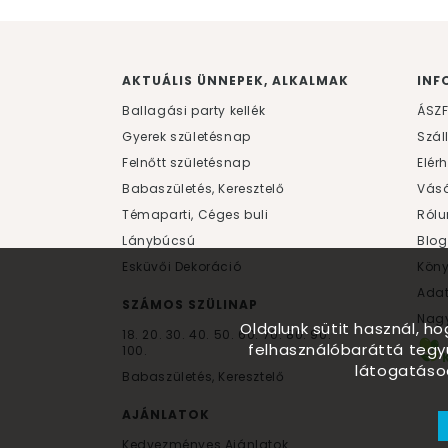
AKTUÁLIS ÜNNEPEK, ALKALMAK
INF
Ballagási party kellék
ÁSZ
Gyerek születésnap
Szál
Felnőtt születésnap
Elér
Babaszületés, Keresztelő
Vásá
Témaparti, Céges buli
Rólu
Lánybúcsú
Blog
Esküvői Dekoráció
Kön
Ada
SZÁMOS SZÜLINAP
Nagy
Oldalunk sütit használ, h
18.
20.
30.
40.
50.
60.
70.
80.
90.
felhasználóbaráttá tegy
100.
látogatáso
Babaszületés, Keresztelő
AJÁNLATOK
Kedvezményes Ajánlatok