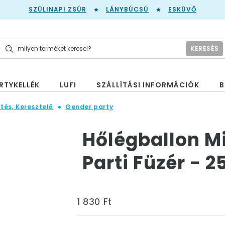
SZÜLINAPI ZSÚR
LÁNYBÚCSÚ
ESKÜVŐ
KERESÉS
RTYKELLÉK
LUFI
SZÁLLÍTÁSI INFORMÁCIÓK
B
tés, Keresztelő
Gender party
Hőlégballon M
Parti Füzér - 
1 830 Ft