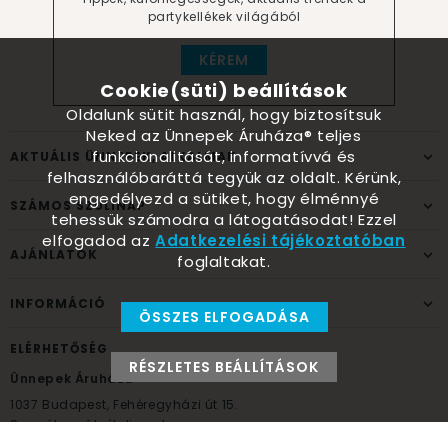
partykellékek világából
KÉREM
Cookie(süti) beállítások
Oldalunk sütit használ, hogy biztosítsuk
Neked az Ünnepek Áruháza® teljes
funkcionalitását, informatívvá és
AKTUÁLIS ÜNNEPEK, ALKALMAK
felhasználóbaráttá tegyük az oldalt. Kérünk,
engedélyezd a sütiket, hogy élménnyé
SZÁMOS SZÜLINAP
tehessük számodra a látogatásodat! Ezzel
elfogadod az
Adatkezelési tájékoztatóban
AJÁNLATOK
foglaltakat.
INFORMÁCIÓ
ÖSSZES ELFOGADÁSA
ELÉRHETŐSÉG
RÉSZLETES BEÁLLÍTÁSOK
Ünnepek Áruháza
1037
Budapest,
Fehéregyházi út 15.
Személyes átvételi pont