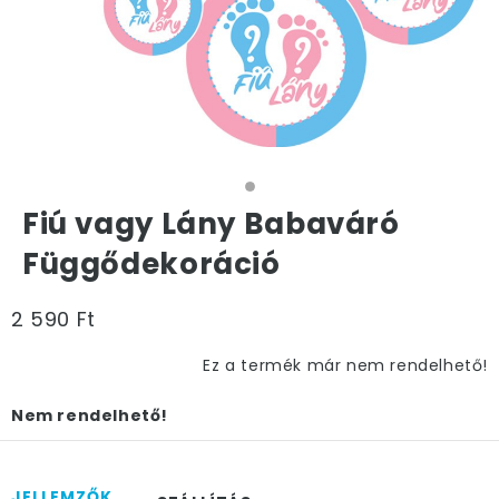
Fiú vagy Lány Babaváró
Függődekoráció
2 590 Ft
Ez a termék már nem rendelhető!
Nem rendelhető!
JELLEMZŐK