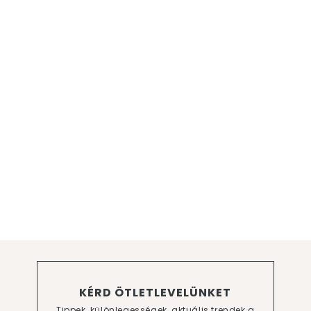
KÉRD ÖTLETLEVELÜNKET
Tippek, különlegességek, aktuális trendek a