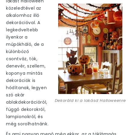
lakást Halloween
közeledtével az
alkalomhoz illő
dekorációval.
A
legkedveltebb
ilyenkor a
műpókháló, de a
különböző
csontváz, tök,
denevér, szellem,
koponya mintás
dekorációk is
hódítanak, legyen
szó akár
Dekoráld ki a lakásd Halloweenre
ablakdekorációról,
függő dekorokról,
lampionokról, és
még sorolhatnánk.
És ami nagyon menő még ekkor, az a
töklámpás