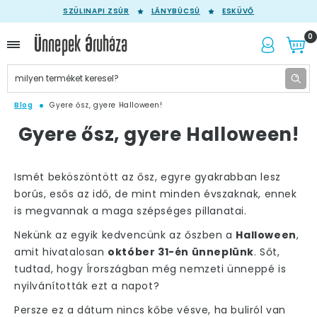
SZÜLINAPI ZSÚR
LÁNYBÚCSÚ
ESKÜVŐ
0
Blog
Gyere ősz, gyere Halloween!
Gyere ősz, gyere Halloween!
Ismét beköszöntött az ősz, egyre gyakrabban lesz
borús, esős az idő, de mint minden évszaknak, ennek
is megvannak a maga szépséges pillanatai.
Nekünk az egyik kedvencünk az őszben a
Halloween
,
amit hivatalosan
október 31-én ünneplünk
. Sőt,
tudtad, hogy Írországban még nemzeti ünneppé is
nyilvánították ezt a napot?
Persze ez a dátum nincs kőbe vésve, ha buliról van