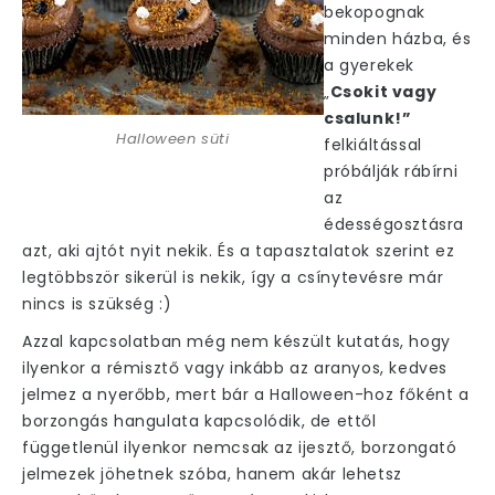
bekopognak
minden házba, és
a gyerekek
„
Csokit vagy
csalunk!”
Halloween süti
felkiáltással
próbálják rábírni
az
édességosztásra
azt, aki ajtót nyit nekik. És a tapasztalatok szerint ez
legtöbbször sikerül is nekik, így a csínytevésre már
nincs is szükség :)
Azzal kapcsolatban még nem készült kutatás, hogy
ilyenkor a rémisztő vagy inkább az aranyos, kedves
jelmez a nyerőbb, mert bár a Halloween-hoz főként a
borzongás hangulata kapcsolódik, de ettől
függetlenül ilyenkor nemcsak az ijesztő, borzongató
jelmezek jöhetnek szóba, hanem akár lehetsz