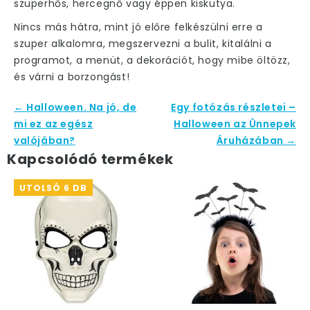
szuperhős, hercegnő vagy éppen kiskutya.
Nincs más hátra, mint jó előre felkészülni
erre a
szuper alkalomra, megszervezni a bulit, kitalálni a
programot, a menüt, a dekorációt, hogy mibe öltözz,
és várni a borzongást!
← Halloween. Na jó, de
Egy fotózás részletei –
mi ez az egész
Halloween az Ünnepek
valójában?
Áruházában →
Kapcsolódó termékek
UTOLSÓ 6 DB