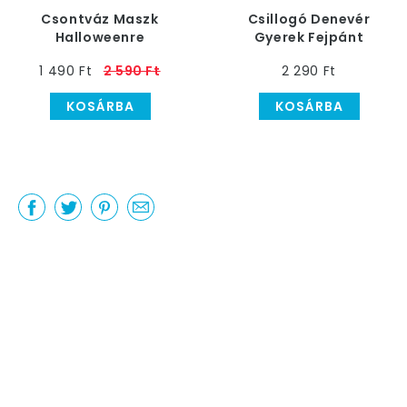
Csontváz Maszk
Csillogó Denevér
Halloweenre
Gyerek Fejpánt
Halloweenre
1 490 Ft
2 590 Ft
2 290 Ft
KOSÁRBA
KOSÁRBA