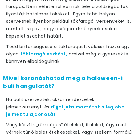
faragás
. Nem véletlenül vannak tele a zöldségboltok
ilyentájt hatalmas tökökkel. Egyre több helyen
szerveznek ilyenkor például tökfaragó versenyeket is,
mert itt is igaz, hogy a végeredménynek csak a
képzelet szabhat határt.
Tedd biztonságossá a tökfaragást, válassz hozzá egy
olyan
tökfaragó eszközt,
amivel még a gyerekek is
könnyen elboldogulnak.
Mivel koronázhatod meg a haloween-i
buli hangulatát?
Ha bulit szerveztek, akkor
rendezzetek
jelmezversenyt
, és
díjjal jutalmazzátok a legjobb
jelmez tulajdonosát.
Vagy
készíts „rémséges” ételeket, italokat
, úgy mint
vérnek tűnő bólét ételfestékkel, vagy szellem formájú