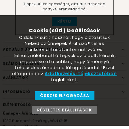
Tippek, különlegességek, aktuális trendek a
partykellékek világából
KÉREM
Cookie(süti) beállítások
Oldalunk sütit használ, hogy biztosítsuk
Neked az Ünnepek Áruháza® teljes
funkcionalitását, informatívvá és
AKTUÁLIS ÜNNEPEK, ALKALMAK
felhasználóbaráttá tegyük az oldalt. Kérünk,
engedélyezd a sütiket, hogy élménnyé
SZÁMOS SZÜLINAP
tehessük számodra a látogatásodat! Ezzel
elfogadod az
Adatkezelési tájékoztatóban
AJÁNLATOK
foglaltakat.
INFORMÁCIÓ
ÖSSZES ELFOGADÁSA
ELÉRHETŐSÉG
RÉSZLETES BEÁLLÍTÁSOK
Ünnepek Áruháza
1037
Budapest,
Fehéregyházi út 15.
Személyes átvételi pont