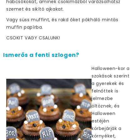
habcsókokat, aminek csokimázból varázsolhatsz
szemet és sikító ajkakat.
Vagy süss muffint, és rakd őket pókháló mintás
muffin papírba.
CSOKIT VAGY CSALUNK!
Ismerős a fenti szlogen?
Halloween-kor a
szokások szerint
a gyerekek és
felnőttek is
jelmezbe
öltöznek, és
Halloween
estéjén
körbejárják a
környéket,