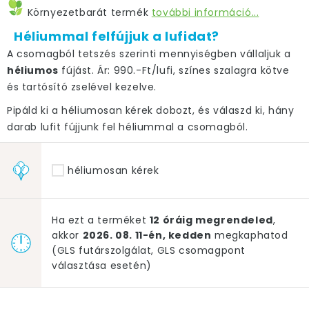
Környezetbarát termék
további információ...
Héliummal felfújjuk a lufidat?
A csomagból tetszés szerinti mennyiségben vállaljuk a
héliumos
fújást. Ár: 990.-Ft/lufi, színes szalagra kötve
és tartósító zselével kezelve.
Pipáld ki a héliumosan kérek dobozt, és válaszd ki, hány
darab lufit fújjunk fel héliummal a csomagból.
héliumosan kérek
Ha ezt a terméket
12 óráig megrendeled
,
akkor
2026. 08. 11-én, kedden
megkaphatod
(GLS futárszolgálat, GLS csomagpont
választása esetén)