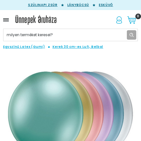
SZÜLINAPI ZSÚR
LÁNYBÚCSÚ
ESKÜVŐ
0
Egyszínű Latex (Gumi)
Kerek 30 cm-es Lufi, Belbal