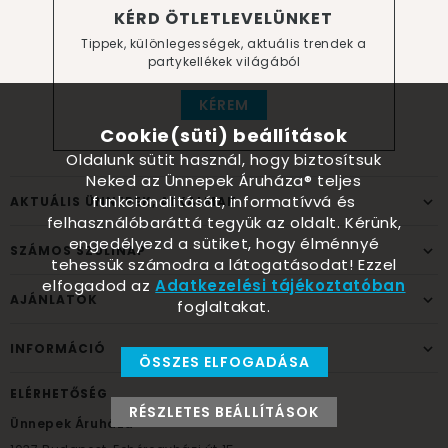
KÉRD ÖTLETLEVELÜNKET
Tippek, különlegességek, aktuális trendek a
partykellékek világából
KÉREM
Cookie(süti) beállítások
Oldalunk sütit használ, hogy biztosítsuk
Neked az Ünnepek Áruháza® teljes
funkcionalitását, informatívvá és
AKTUÁLIS ÜNNEPEK, ALKALMAK
felhasználóbaráttá tegyük az oldalt. Kérünk,
engedélyezd a sütiket, hogy élménnyé
SZÁMOS SZÜLINAP
tehessük számodra a látogatásodat! Ezzel
elfogadod az
Adatkezelési tájékoztatóban
AJÁNLATOK
foglaltakat.
INFORMÁCIÓ
ÖSSZES ELFOGADÁSA
ELÉRHETŐSÉG
RÉSZLETES BEÁLLÍTÁSOK
Ünnepek Áruháza