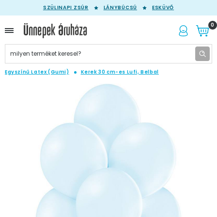
SZÜLINAPI ZSÚR
LÁNYBÚCSÚ
ESKÜVŐ
0
Egyszínű Latex (Gumi)
Kerek 30 cm-es Lufi, Belbal