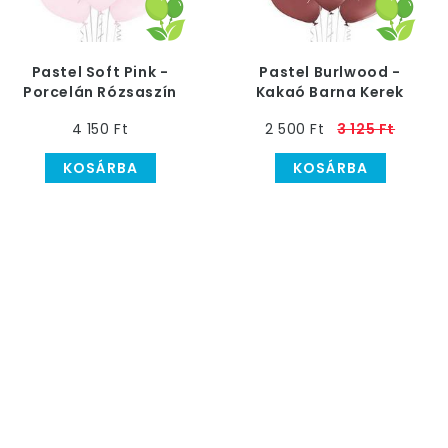
Pastel Soft Pink -
Pastel Burlwood -
Porcelán Rózsaszín
Kakaó Barna Kerek
Kerek Lufi - 30 cm, 50
Lufi - 30 cm, 50 db
4 150 Ft
2 500 Ft
3 125 Ft
db
KOSÁRBA
KOSÁRBA