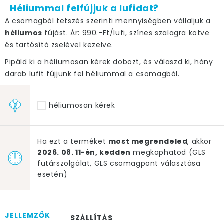
Héliummal felfújjuk a lufidat?
A csomagból tetszés szerinti mennyiségben vállaljuk a
héliumos
fújást. Ár: 990.-Ft/lufi, színes szalagra kötve
és tartósító zselével kezelve.
Pipáld ki a héliumosan kérek dobozt, és válaszd ki, hány
darab lufit fújjunk fel héliummal a csomagból.
héliumosan kérek
Ha ezt a terméket
most megrendeled
, akkor
2026. 08. 11-én, kedden
megkaphatod (GLS
futárszolgálat, GLS csomagpont választása
esetén)
JELLEMZŐK
SZÁLLÍTÁS