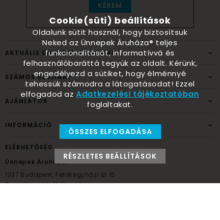
KÉREM
Cookie(süti) beállítások
Oldalunk sütit használ, hogy biztosítsuk
Neked az Ünnepek Áruháza® teljes
funkcionalitását, informatívvá és
AKTUÁLIS ÜNNEPEK, ALKALMAK
felhasználóbaráttá tegyük az oldalt. Kérünk,
engedélyezd a sütiket, hogy élménnyé
SZÁMOS SZÜLINAP
tehessük számodra a látogatásodat! Ezzel
elfogadod az
Adatkezelési tájékoztatóban
AJÁNLATOK
foglaltakat.
INFORMÁCIÓ
ÖSSZES ELFOGADÁSA
ELÉRHETŐSÉG
RÉSZLETES BEÁLLÍTÁSOK
Ünnepek Áruháza
1037
Budapest,
Fehéregyházi út 15.
Személyes átvételi pont
NYITVATARTÁS
Kedd - Péntek: 10:00 - 18:00