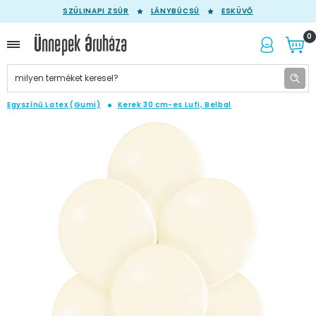
SZÜLINAPI ZSÚR
LÁNYBÚCSÚ
ESKÜVŐ
0
Egyszínű Latex (Gumi)
Kerek 30 cm-es Lufi, Belbal