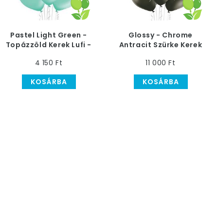
Pastel Light Green -
Glossy - Chrome
Topázzöld Kerek Lufi -
Antracit Szürke Kerek
30 cm, 50 db
Latex Lufi, 30 cm, 50
4 150 Ft
11 000 Ft
db
KOSÁRBA
KOSÁRBA