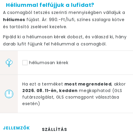
Héliummal felfújjuk a lufidat?
A csomagból tetszés szerinti mennyiségben vállaljuk a
héliumos
fújást. Ár: 990.-Ft/lufi, színes szalagra kötve
és tartósító zselével kezelve.
Pipáld ki a héliumosan kérek dobozt, és válaszd ki, hány
darab lufit fújjunk fel héliummal a csomagból.
héliumosan kérek
Ha ezt a terméket
most megrendeled
, akkor
2026. 08. 11-én, kedden
megkaphatod (GLS
futárszolgálat, GLS csomagpont választása
esetén)
JELLEMZŐK
SZÁLLÍTÁS