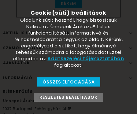
KÉREM
Cookie(süti) beállítások
Oldalunk sütit használ, hogy biztosítsuk
Neked az Ünnepek Áruháza® teljes
funkcionalitását, informatívvá és
AKTUÁLIS ÜNNEPEK, ALKALMAK
felhasználóbaráttá tegyük az oldalt. Kérünk,
engedélyezd a sütiket, hogy élménnyé
SZÁMOS SZÜLINAP
tehessük számodra a látogatásodat! Ezzel
elfogadod az
Adatkezelési tájékoztatóban
AJÁNLATOK
foglaltakat.
INFORMÁCIÓ
ÖSSZES ELFOGADÁSA
ELÉRHETŐSÉG
RÉSZLETES BEÁLLÍTÁSOK
Ünnepek Áruháza
1037
Budapest,
Fehéregyházi út 15.
Személyes átvételi pont
NYITVATARTÁS
Kedd - Péntek: 10:00 - 18:00