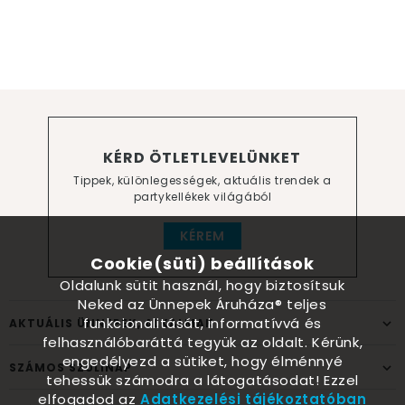
KÉRD ÖTLETLEVELÜNKET
Tippek, különlegességek, aktuális trendek a
partykellékek világából
KÉREM
Cookie(süti) beállítások
Oldalunk sütit használ, hogy biztosítsuk
Neked az Ünnepek Áruháza® teljes
funkcionalitását, informatívvá és
AKTUÁLIS ÜNNEPEK, ALKALMAK
felhasználóbaráttá tegyük az oldalt. Kérünk,
engedélyezd a sütiket, hogy élménnyé
SZÁMOS SZÜLINAP
tehessük számodra a látogatásodat! Ezzel
elfogadod az
Adatkezelési tájékoztatóban