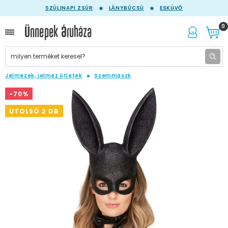
SZÜLINAPI ZSÚR
LÁNYBÚCSÚ
ESKÜVŐ
0
Jelmezek, jelmez ötletek
Szemmaszk
-70%
UTOLSÓ 2 DB