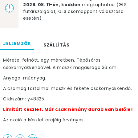
2026. 08. 11-én, kedden
megkaphatod (GLS
futárszolgálat, GLS csomagpont választása
esetén)
JELLEMZŐK
SZÁLLÍTÁS
Mérete: felnőtt, egy méretben. Tépőzáras
csokornyakkendővel. A maszk magassága 36 cm.
Anyaga: műanyag.
A csomag tartalma: maszk és fekete csokornyakkendő.
Cikkszám: y48325
Limitált készlet. Már csak néhány darab van belőle!
Az akció a készlet erejéig érvényes.