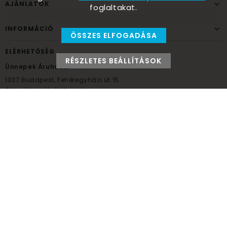
AJÁNLATOK
foglaltakat.
INFORMÁCIÓ
ÖSSZES ELFOGADÁSA
ELÉRHETŐSÉG
RÉSZLETES BEÁLLÍTÁSOK
Ünnepek Áruháza
1037
Budapest,
Fehéregyházi út 15.
Személyes átvételi pont
NYITVATARTÁS
Kedd - Péntek: 10:00 - 18:00
Szombat: 9:00 - 14:00
Hétfő, vasárnap: ZÁRVA
+36 30 984 6955
unnepekaruhaza@bwh.hu
UnnepekAruhaza