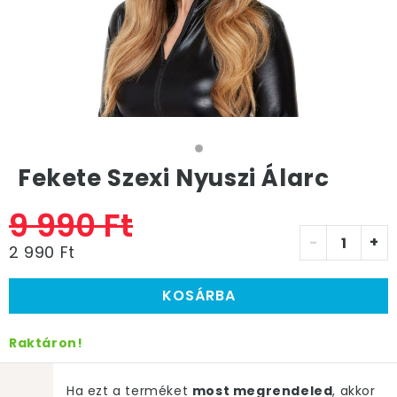
Fekete Szexi Nyuszi Álarc
9 990 Ft
-
+
2 990 Ft
KOSÁRBA
Raktáron!
Ha ezt a terméket
most megrendeled
, akkor