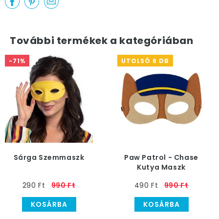
További termékek a kategóriában
-71%
UTOLSÓ 6 DB
Sárga Szemmaszk
Paw Patrol - Chase
Kutya Maszk
Gyerekeknek
290 Ft
990 Ft
490 Ft
990 Ft
KOSÁRBA
KOSÁRBA