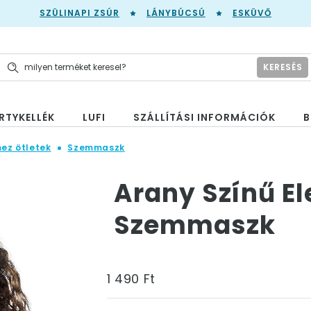
SZÜLINAPI ZSÚR
LÁNYBÚCSÚ
ESKÜVŐ
KERESÉS
RTYKELLÉK
LUFI
SZÁLLÍTÁSI INFORMÁCIÓK
B
mez ötletek
Szemmaszk
Arany Színű E
Szemmaszk
1 490 Ft