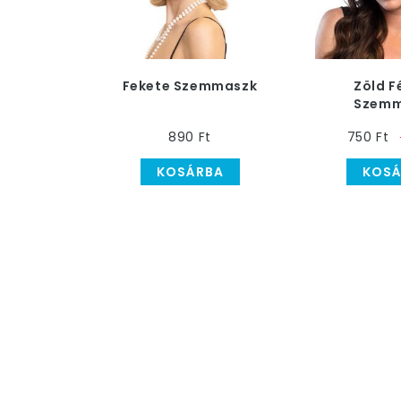
Fekete Szemmaszk
Zöld F
Szemm
890 Ft
750 Ft
KOSÁRBA
KOSÁ