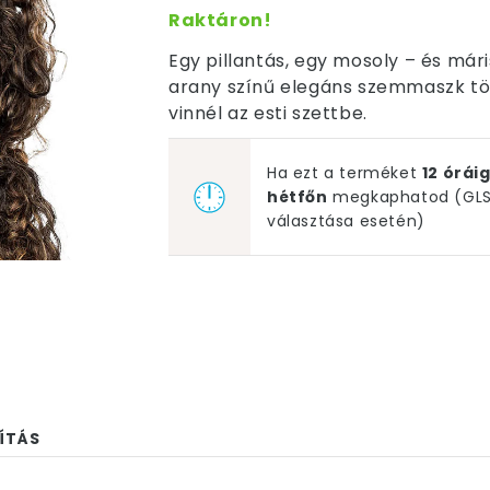
Raktáron!
Egy pillantás, egy mosoly – és mári
arany színű elegáns szemmaszk töké
vinnél az esti szettbe.
Ha ezt a terméket
12 órá
hétfőn
megkaphatod (GLS 
választása esetén)
ÍTÁS