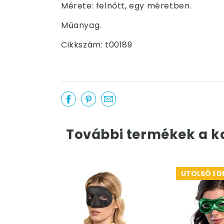
Mérete: felnőtt, egy méretben.
Műanyag.
Cikkszám: t00189
További termékek a k
UTOLSÓ 1 D