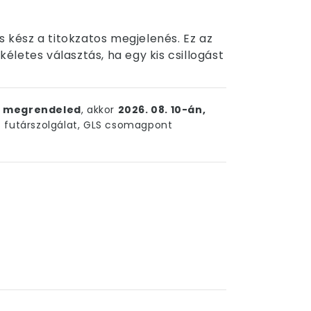
s kész a titokzatos megjelenés. Ez az
letes választás, ha egy kis csillogást
ig megrendeled
, akkor
2026. 08. 10-án,
futárszolgálat, GLS csomagpont