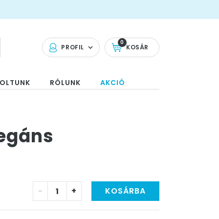
0
PROFIL
KOSÁR
OLTUNK
RÓLUNK
AKCIÓ
legáns
-
+
KOSÁRBA