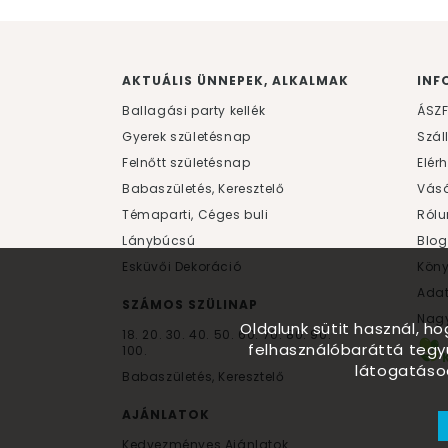
AKTUÁLIS ÜNNEPEK, ALKALMAK
INF
Ballagási party kellék
ÁSZ
Gyerek születésnap
Szál
Felnőtt születésnap
Elér
Babaszületés, Keresztelő
Vásá
Témaparti, Céges buli
Rólu
Lánybúcsú
Blog
Esküvői Dekoráció
Kön
Ada
SZÁMOS SZÜLINAP
Nagy
Oldalunk sütit használ, h
18.
20.
30.
40.
50.
60.
70.
80.
90.
felhasználóbaráttá tegy
100.
látogatáso
Babaszületés, Keresztelő
AJÁNLATOK
Kedvezményes Ajánlatok