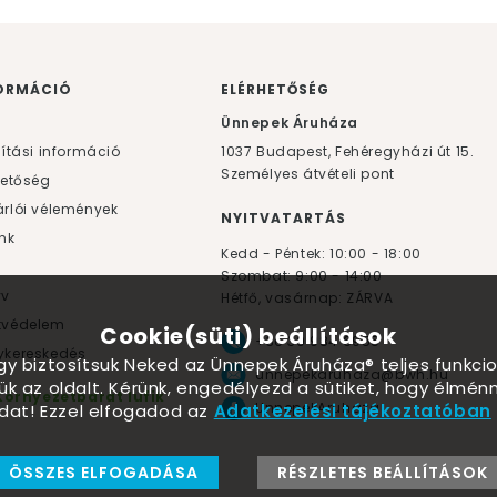
ORMÁCIÓ
ELÉRHETŐSÉG
F
Ünnepek Áruháza
lítási információ
1037
Budapest,
Fehéregyházi út 15.
Személyes átvételi pont
hetőség
rlói vélemények
NYITVATARTÁS
nk
Kedd - Péntek: 10:00 - 18:00
Szombat: 9:00 - 14:00
yv
Hétfő, vasárnap: ZÁRVA
tvédelem
Cookie(süti) beállítások
+36 30 984 6955
kereskedés
ogy biztosítsuk Neked az Ünnepek Áruháza® teljes funkcio
unnepekaruhaza@bwh.hu
ük az oldalt. Kérünk, engedélyezd a sütiket, hogy élmé
Környezetbarát lufik
UnnepekAruhaza
dat! Ezzel elfogadod az
Adatkezelési tájékoztatóban
ÖSSZES ELFOGADÁSA
RÉSZLETES BEÁLLÍTÁSOK