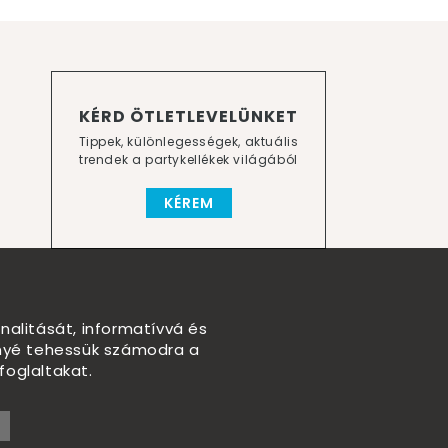
KÉRD ÖTLETLEVELÜNKET
Tippek, különlegességek, aktuális
trendek a partykellékek világából
KÉREM
nalitását, informatívvá és
nnyé tehessük számodra a
foglaltakat.