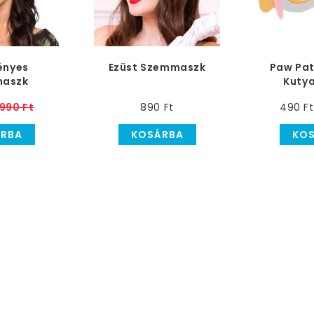
ényes
Ezüst Szemmaszk
Paw Pat
aszk
Kuty
Gyer
990 Ft
890 Ft
490 Ft
RBA
KOSÁRBA
KO