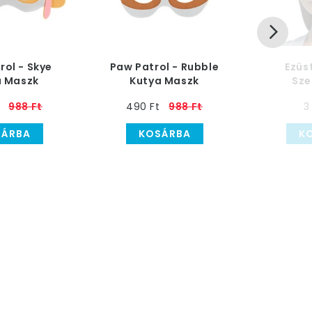
rol - Skye
Paw Patrol - Rubble
Ezüs
a Maszk
Kutya Maszk
Sz
ekeknek
Gyerekeknek
988 Ft
490 Ft
988 Ft
3
SÁRBA
KOSÁRBA
K