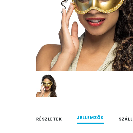
JELLEMZŐK
RÉSZLETEK
SZÁLL