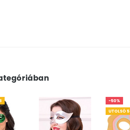
ategóriában
B
-50%
UTOLSÓ 5