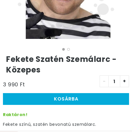
Fekete Szatén Szemálarc -
Közepes
-
+
3 990 Ft
KOSÁRBA
Raktáron!
Fekete színű, szatén bevonatú szemálarc.