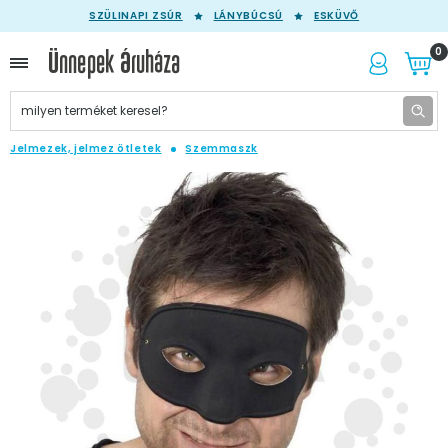
SZÜLINAPI ZSÚR
LÁNYBÚCSÚ
ESKÜVŐ
0
Jelmezek, jelmez ötletek
Szemmaszk