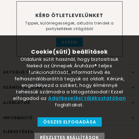
KÉRD ÖTLETLEVELÜNKET
Tippek, különlegességek, aktuális trendek a
partykellékek világából
KÉREM
Cookie(süti) beállítások
Oldalunk sütit használ, hogy biztosítsuk
Neked az Ünnepek Áruháza® teljes
funkcionalitását, informatívvá és
AKTUÁLIS ÜNNEPEK, ALKALMAK
felhasználóbaráttá tegyük az oldalt. Kérünk,
engedélyezd a sütiket, hogy élménnyé
SZÁMOS SZÜLINAP
tehessük számodra a látogatásodat! Ezzel
elfogadod az
Adatkezelési tájékoztatóban
AJÁNLATOK
foglaltakat.
INFORMÁCIÓ
ÖSSZES ELFOGADÁSA
ELÉRHETŐSÉG
RÉSZLETES BEÁLLÍTÁSOK