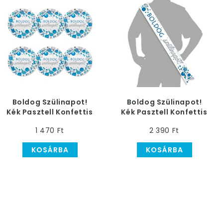
Boldog Szülinapot!
Boldog Szülinapot!
Kék Pasztell Konfettis
Kék Pasztell Konfettis
Parti Tányér
Vállszalag
1 470 Ft
2 390 Ft
KOSÁRBA
KOSÁRBA