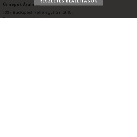
RÉSZLETES BEÁLLÍTÁSOK
Ünnepek Áruháza
1037
Budapest,
Fehéregyházi út 15.
Személyes átvételi pont
NYITVATARTÁS
Kedd - Péntek: 10:00 - 18:00
Szombat: 9:00 - 14:00
Hétfő, vasárnap: ZÁRVA
+36 30 984 6955
unnepekaruhaza@bwh.hu
UnnepekAruhaza
Ünnepek Áruháza © a partikellék specialista