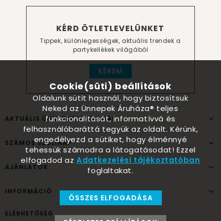
KÉRD ÖTLETLEVELÜNKET
Tippek, különlegességek, aktuális trendek a
partykellékek világából
KÉREM
Cookie(süti) beállítások
Oldalunk sütit használ, hogy biztosítsuk
Neked az Ünnepek Áruháza® teljes
funkcionalitását, informatívvá és
AKTUÁLIS ÜNNEPEK, ALKALMAK
felhasználóbaráttá tegyük az oldalt. Kérünk,
engedélyezd a sütiket, hogy élménnyé
SZÁMOS SZÜLINAP
tehessük számodra a látogatásodat! Ezzel
elfogadod az
Adatkezelési tájékoztatóban
AJÁNLATOK
foglaltakat.
INFORMÁCIÓ
ÖSSZES ELFOGADÁSA
ELÉRHETŐSÉG