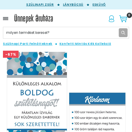
SZÜLINAPI ZSÚR
LÁNYBÚCSÚ
ESKÜVŐ
0
Szülinapi Parti Felnőtteknek
Konfetti Mintás Kék Kollekció
-67%