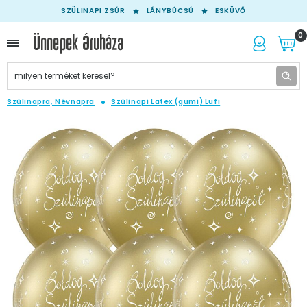
SZÜLINAPI ZSÚR
LÁNYBÚCSÚ
ESKÜVŐ
0
Szülinapra, Névnapra
Szülinapi Latex (gumi) Lufi