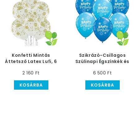
Konfetti Mintás
Szikrázó-Csillagos
Áttetsző Latex Lufi, 6
Szülinapi Égszínkék és
db
Sötétkék Latex Lufi
2 160 Ft
6 500 Ft
KOSÁRBA
KOSÁRBA