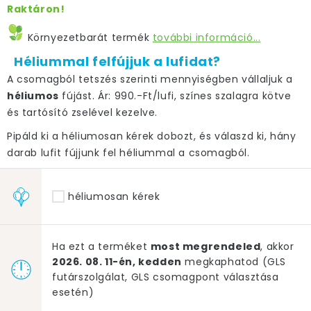
Raktáron!
Környezetbarát termék
további információ...
Héliummal felfújjuk a lufidat?
A csomagból tetszés szerinti mennyiségben vállaljuk a
héliumos
fújást. Ár: 990.-Ft/lufi, színes szalagra kötve
és tartósító zselével kezelve.
Pipáld ki a héliumosan kérek dobozt, és válaszd ki, hány
darab lufit fújjunk fel héliummal a csomagból.
héliumosan kérek
Ha ezt a terméket
most megrendeled
, akkor
2026. 08. 11-én, kedden
megkaphatod (GLS
futárszolgálat, GLS csomagpont választása
esetén)