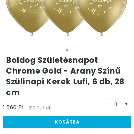
Boldog Születésnapot
Chrome Gold - Arany Színű
Szülinapi Kerek Lufi, 6 db, 28
cm
-
+
1 860 Ft
310 Ft / db
KOSÁRBA