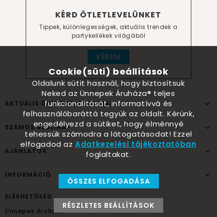
KÉRD ÖTLETLEVELÜNKET
Tippek, különlegességek, aktuális trendek a
partykellékek világából
KÉREM
Cookie(süti) beállítások
Oldalunk sütit használ, hogy biztosítsuk
Neked az Ünnepek Áruháza® teljes
funkcionalitását, informatívvá és
AKTUÁLIS ÜNNEPEK, ALKALMAK
felhasználóbaráttá tegyük az oldalt. Kérünk,
engedélyezd a sütiket, hogy élménnyé
SZÁMOS SZÜLINAP
tehessük számodra a látogatásodat! Ezzel
elfogadod az
Adatkezelési tájékoztatóban
AJÁNLATOK
foglaltakat.
INFORMÁCIÓ
ÖSSZES ELFOGADÁSA
ELÉRHETŐSÉG
RÉSZLETES BEÁLLÍTÁSOK
Ünnepek Áruháza