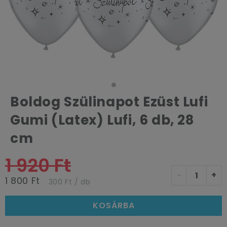
Boldog Szülinapot Ezüst Lufi
Gumi (Latex) Lufi, 6 db, 28
cm
1 920 Ft
-
+
1 800 Ft
300 Ft / db
KOSÁRBA