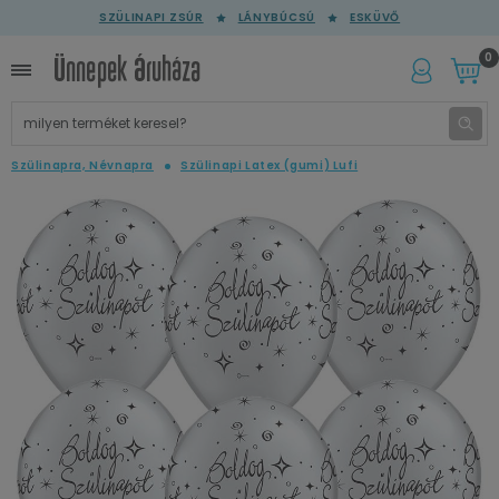
SZÜLINAPI ZSÚR
LÁNYBÚCSÚ
ESKÜVŐ
0
Szülinapra, Névnapra
Szülinapi Latex (gumi) Lufi