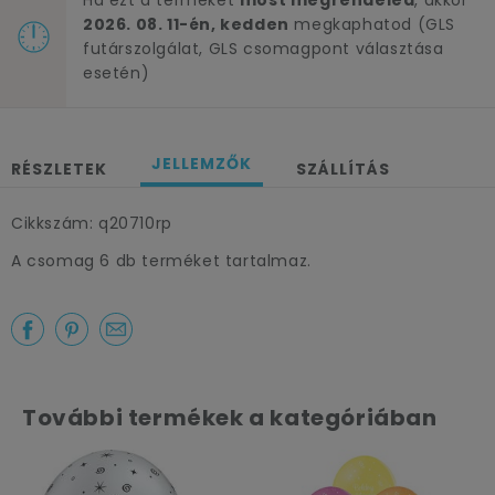
Ha ezt a terméket
most megrendeled
, akkor
2026. 08. 11-én, kedden
megkaphatod (GLS
futárszolgálat, GLS csomagpont választása
esetén)
JELLEMZŐK
RÉSZLETEK
SZÁLLÍTÁS
Cikkszám: q20710rp
A csomag 6 db terméket tartalmaz.
További termékek a kategóriában