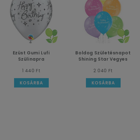
Ezüst Gumi Lufi
Boldog Születésnapot
Szülinapra
Shining Star Vegyes
Színű Kerek Lufi, 6 db
1 440 Ft
2 040 Ft
KOSÁRBA
KOSÁRBA