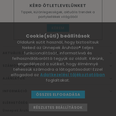
KÉRD ÖTLETLEVELÜNKET
Tippek, különlegességek, aktuális trendek a
partykellékek világából
KÉREM
Cookie(süti) beállítások
Oldalunk sütit használ, hogy biztosítsuk
Neked az Ünnepek Áruháza® teljes
funkcionalitását, informatívvá és
AKTUÁLIS ÜNNEPEK, ALKALMAK
felhasználóbaráttá tegyük az oldalt. Kérünk,
engedélyezd a sütiket, hogy élménnyé
SZÁMOS SZÜLINAP
tehessük számodra a látogatásodat! Ezzel
elfogadod az
Adatkezelési tájékoztatóban
AJÁNLATOK
foglaltakat.
INFORMÁCIÓ
ÖSSZES ELFOGADÁSA
ELÉRHETŐSÉG
RÉSZLETES BEÁLLÍTÁSOK
Ünnepek Áruháza