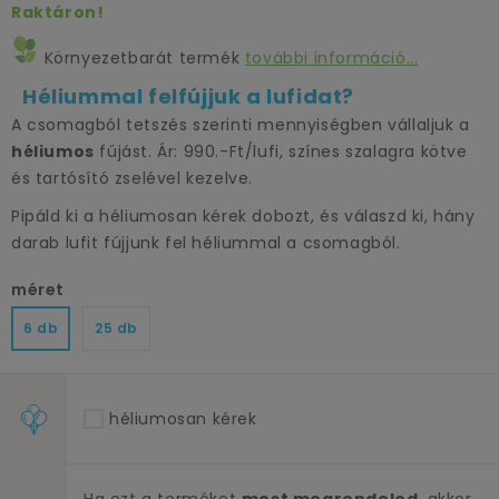
Raktáron!
Környezetbarát termék
további információ...
Héliummal felfújjuk a lufidat?
A csomagból tetszés szerinti mennyiségben vállaljuk a
héliumos
fújást. Ár: 990.-Ft/lufi, színes szalagra kötve
és tartósító zselével kezelve.
Pipáld ki a héliumosan kérek dobozt, és válaszd ki, hány
darab lufit fújjunk fel héliummal a csomagból.
méret
6 db
25 db
héliumosan kérek