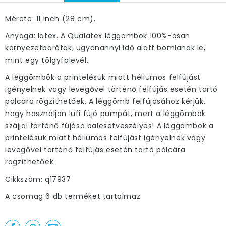
Mérete: 11 inch (28 cm).
Anyaga: latex. A Qualatex léggömbök 100%-osan
környezetbarátak, ugyanannyi idő alatt bomlanak le,
mint egy tölgyfalevél.
A léggömbök a printelésük miatt héliumos felfújást
igényelnek vagy levegővel történő felfújás esetén tartó
pálcára rögzíthetőek. A léggömb felfújásához kérjük,
hogy használjon lufi fújó pumpát, mert a léggömbök
szájjal történő fújása balesetveszélyes! A léggömbök a
printelésük miatt héliumos felfújást igényelnek vagy
levegővel történő felfújás esetén tartó pálcára
rögzíthetőek.
Cikkszám: q17937
A csomag 6 db terméket tartalmaz.