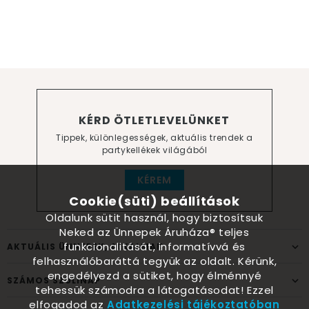
KÉRD ÖTLETLEVELÜNKET
Tippek, különlegességek, aktuális trendek a
partykellékek világából
KÉREM
Cookie(süti) beállítások
Oldalunk sütit használ, hogy biztosítsuk
Neked az Ünnepek Áruháza® teljes
funkcionalitását, informatívvá és
AKTUÁLIS ÜNNEPEK, ALKALMAK
felhasználóbaráttá tegyük az oldalt. Kérünk,
engedélyezd a sütiket, hogy élménnyé
SZÁMOS SZÜLINAP
tehessük számodra a látogatásodat! Ezzel
elfogadod az
Adatkezelési tájékoztatóban