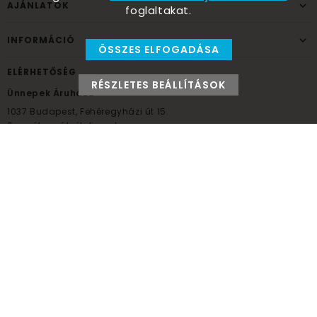
AJÁNLATOK
foglaltakat.
INFORMÁCIÓ
ÖSSZES ELFOGADÁSA
ELÉRHETŐSÉG
RÉSZLETES BEÁLLÍTÁSOK
Ünnepek Áruháza
1037
Budapest,
Fehéregyházi út 15.
Személyes átvételi pont
NYITVATARTÁS
Kedd - Péntek: 10:00 - 18:00
Szombat: 9:00 - 14:00
Hétfő, vasárnap: ZÁRVA
+36 30 984 6955
unnepekaruhaza@bwh.hu
UnnepekAruhaza