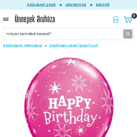
SZÜLINAPI ZSÚR
LÁNYBÚCSÚ
ESKÜVŐ
0
Szülinapra, Névnapra
Szülinapi Latex (gumi) Lufi