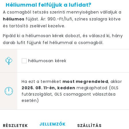
Héliummal felfújjuk a lufidat?
A csomagból tetszés szerinti mennyiségben vállaljuk a
héliumos
fújást. Ár: 990.-Ft/lufi, színes szalagra kötve
és tartósító zselével kezelve.
Pipáld ki a héliumosan kérek dobozt, és válaszd ki, hány
darab lufit fújjunk fel héliummal a csomagból.
héliumosan kérek
Ha ezt a terméket
most megrendeled
, akkor
2026. 08. 11-én, kedden
megkaphatod (GLS
futárszolgálat, GLS csomagpont választása
esetén)
JELLEMZŐK
RÉSZLETEK
SZÁLLÍTÁS