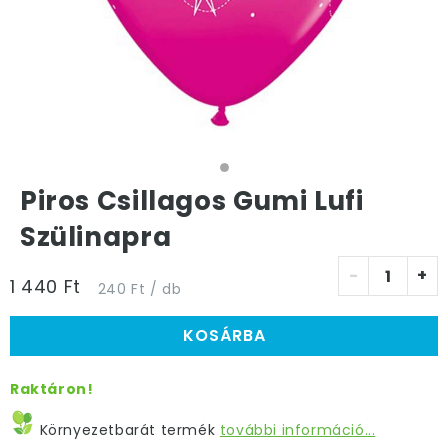
Piros Csillagos Gumi Lufi
Szülinapra
-
+
1 440 Ft
240 Ft / db
KOSÁRBA
Raktáron!
Környezetbarát termék
további információ...