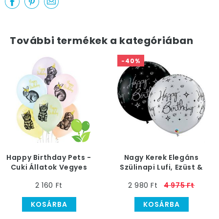
További termékek a kategóriában
-40%
Happy Birthday Pets -
Nagy Kerek Elegáns
Cuki Állatok Vegyes
Szülinapi Lufi, Ezüst &
Színű Szülinapi Latex
Fekete, 76 cm, 2 db
2 160 Ft
2 980 Ft
4 975 Ft
Lufi, 6 db
KOSÁRBA
KOSÁRBA