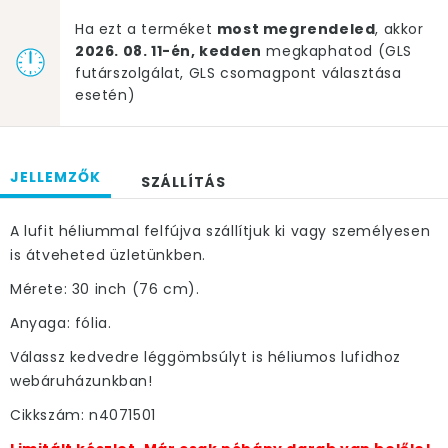
Ha ezt a terméket
most megrendeled
, akkor
2026. 08. 11-én, kedden
megkaphatod (GLS
futárszolgálat, GLS csomagpont választása
esetén)
JELLEMZŐK
SZÁLLÍTÁS
A lufit héliummal felfújva szállítjuk ki vagy személyesen
is átveheted üzletünkben.
Mérete: 30 inch (76 cm).
Anyaga: fólia.
Válassz kedvedre léggömbsúlyt is héliumos lufidhoz
webáruházunkban!
Cikkszám: n4071501