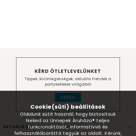
KÉRD ÖTLETLEVELÜNKET
Tippek, különlegességek, aktuális trendek a
partykellékek világából
KÉREM
Cookie(süti) beállítások
Oldalunk sütit használ, hogy biztosítsuk
Neked az Ünnepek Áruháza® teljes
funkcionalitását, informatívvá és
AKTUÁLIS ÜNNEPEK, ALKALMAK
felhasználóbaráttá tegyük az oldalt. Kérünk,