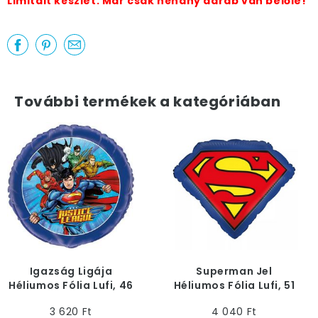
Limitált készlet. Már csak néhány darab van belőle!
További termékek a kategóriában
Igazság Ligája
Superman Jel
Héliumos Fólia Lufi, 46
Héliumos Fólia Lufi, 51
cm
cm
3 620 Ft
4 040 Ft