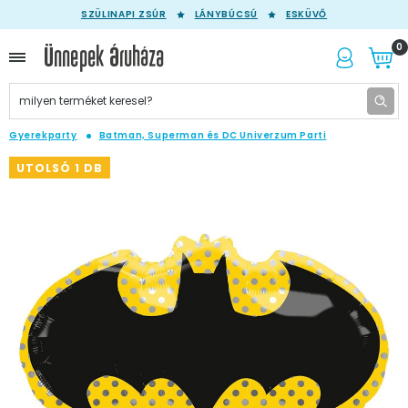
SZÜLINAPI ZSÚR
LÁNYBÚCSÚ
ESKÜVŐ
0
Gyerekparty
Batman, Superman és DC Univerzum Parti
UTOLSÓ 1 DB