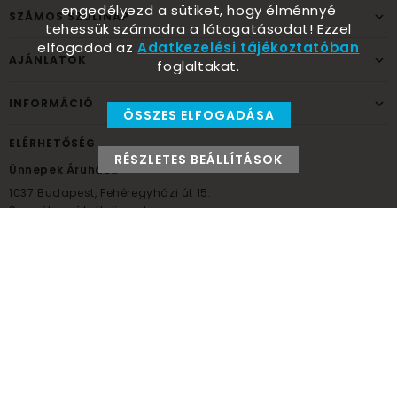
engedélyezd a sütiket, hogy élménnyé
SZÁMOS SZÜLINAP
tehessük számodra a látogatásodat! Ezzel
elfogadod az
Adatkezelési tájékoztatóban
AJÁNLATOK
foglaltakat.
INFORMÁCIÓ
ÖSSZES ELFOGADÁSA
ELÉRHETŐSÉG
RÉSZLETES BEÁLLÍTÁSOK
Ünnepek Áruháza
1037
Budapest,
Fehéregyházi út 15.
Személyes átvételi pont
NYITVATARTÁS
Kedd - Péntek: 10:00 - 18:00
Szombat: 9:00 - 14:00
Hétfő, vasárnap: ZÁRVA
+36 30 984 6955
unnepekaruhaza@bwh.hu