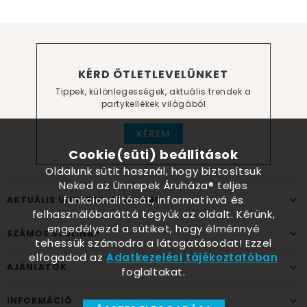
KÉRD ÖTLETLEVELÜNKET
Tippek, különlegességek, aktuális trendek a
partykellékek világából
KÉREM
Cookie(süti) beállítások
Oldalunk sütit használ, hogy biztosítsuk
Neked az Ünnepek Áruháza® teljes
funkcionalitását, informatívvá és
AKTUÁLIS ÜNNEPEK, ALKALMAK
felhasználóbaráttá tegyük az oldalt. Kérünk,
engedélyezd a sütiket, hogy élménnyé
SZÁMOS SZÜLINAP
tehessük számodra a látogatásodat! Ezzel
elfogadod az
Adatkezelési tájékoztatóban
AJÁNLATOK
foglaltakat.
INFORMÁCIÓ