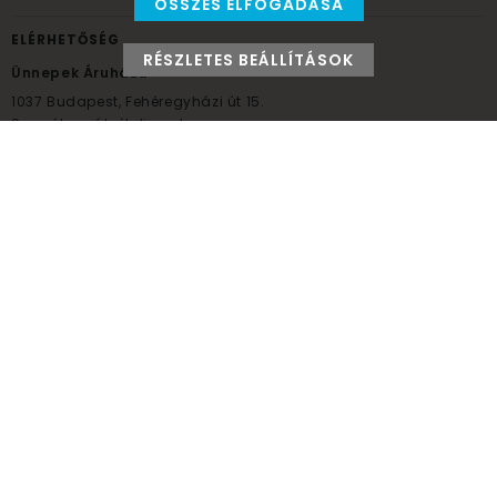
ÖSSZES ELFOGADÁSA
ELÉRHETŐSÉG
RÉSZLETES BEÁLLÍTÁSOK
Ünnepek Áruháza
1037
Budapest,
Fehéregyházi út 15.
Személyes átvételi pont
NYITVATARTÁS
Kedd - Péntek: 10:00 - 18:00
Szombat: 9:00 - 14:00
Hétfő, vasárnap: ZÁRVA
+36 30 984 6955
unnepekaruhaza@bwh.hu
UnnepekAruhaza
Ünnepek Áruháza © a partikellék specialista