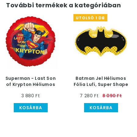
További termékek a kategóriában
UTOLSÓ 1 DB
Superman - Last Son
Batman Jel Héliumos
of Krypton Héliumos
Fólia Lufi, Super Shape
Fólia Lufi, 46 cm
3 880 Ft
7 280 Ft
8 090 Ft
KOSÁRBA
KOSÁRBA