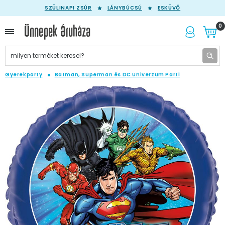
SZÜLINAPI ZSÚR
LÁNYBÚCSÚ
ESKÜVŐ
0
Gyerekparty
Batman, Superman és DC Univerzum Parti