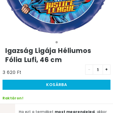
Igazság Ligája Héliumos
Fólia Lufi, 46 cm
-
+
3 620 Ft
KOSÁRBA
Raktáron!
Ha ezt a terméket
most megrendeled
, akkor