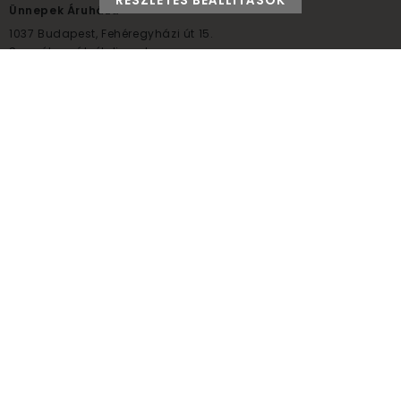
RÉSZLETES BEÁLLÍTÁSOK
Ünnepek Áruháza
1037
Budapest,
Fehéregyházi út 15.
Személyes átvételi pont
NYITVATARTÁS
Kedd - Péntek: 10:00 - 18:00
Szombat: 9:00 - 14:00
Hétfő, vasárnap: ZÁRVA
+36 30 984 6955
unnepekaruhaza@bwh.hu
UnnepekAruhaza
Ünnepek Áruháza © a partikellék specialista