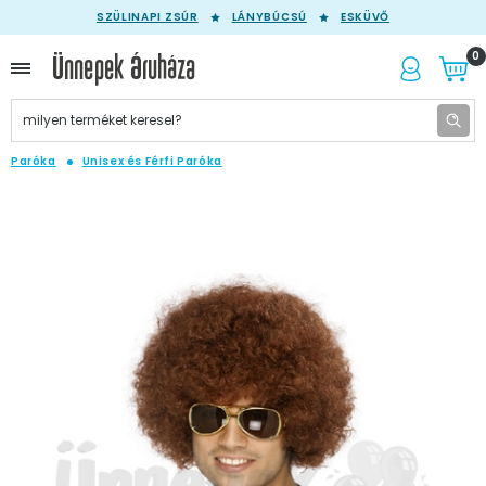
SZÜLINAPI ZSÚR
LÁNYBÚCSÚ
ESKÜVŐ
0
Paróka
Unisex és Férfi Paróka