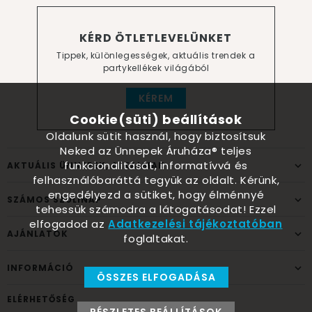
KÉRD ÖTLETLEVELÜNKET
Tippek, különlegességek, aktuális trendek a
partykellékek világából
KÉREM
Cookie(süti) beállítások
Oldalunk sütit használ, hogy biztosítsuk
Neked az Ünnepek Áruháza® teljes
funkcionalitását, informatívvá és
AKTUÁLIS ÜNNEPEK, ALKALMAK
felhasználóbaráttá tegyük az oldalt. Kérünk,
engedélyezd a sütiket, hogy élménnyé
SZÁMOS SZÜLINAP
tehessük számodra a látogatásodat! Ezzel
elfogadod az
Adatkezelési tájékoztatóban
AJÁNLATOK
foglaltakat.
INFORMÁCIÓ
ÖSSZES ELFOGADÁSA
ELÉRHETŐSÉG