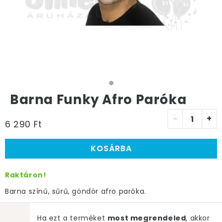
Barna Funky Afro Paróka
-
+
6 290 Ft
KOSÁRBA
Raktáron!
Barna színű, sűrű, göndör afro paróka.
Ha ezt a terméket
most megrendeled
, akkor