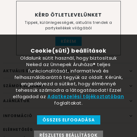
KÉRD ÖTLETLEVELÜNKET
Tippek, különlegességek, aktuális trendek a
partykellékek világából
KÉREM
Cookie(süti) beállítások
Oldalunk sütit használ, hogy biztosítsuk
Neked az Ünnepek Áruháza® teljes
funkcionalitását, informatívvá és
AKTUÁLIS ÜNNEPEK, ALKALMAK
felhasználóbaráttá tegyük az oldalt. Kérünk,
engedélyezd a sütiket, hogy élménnyé
SZÁMOS SZÜLINAP
tehessük számodra a látogatásodat! Ezzel
elfogadod az
Adatkezelési tájékoztatóban
AJÁNLATOK
foglaltakat.
INFORMÁCIÓ
ÖSSZES ELFOGADÁSA
ELÉRHETŐSÉG
RÉSZLETES BEÁLLÍTÁSOK