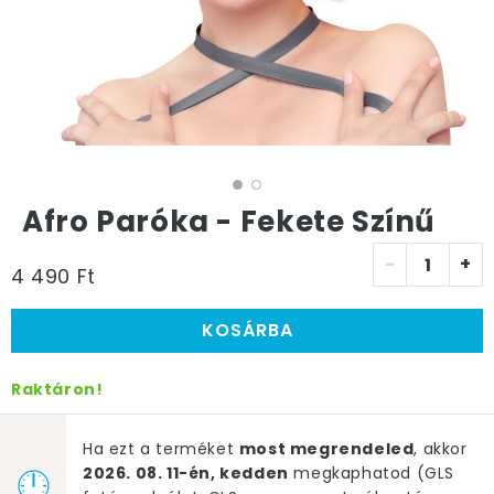
Afro Paróka - Fekete Színű
-
+
4 490 Ft
KOSÁRBA
Raktáron!
Ha ezt a terméket
most megrendeled
, akkor
2026. 08. 11-én, kedden
megkaphatod (GLS