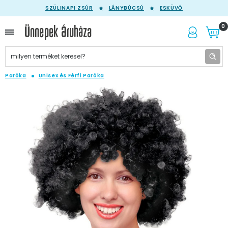
SZÜLINAPI ZSÚR
LÁNYBÚCSÚ
ESKÜVŐ
0
Paróka
Unisex és Férfi Paróka