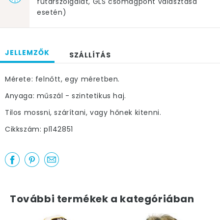
futárszolgálat, GLS csomagpont választása
esetén)
JELLEMZŐK
SZÁLLÍTÁS
Mérete: felnőtt, egy méretben.
Anyaga: műszál - szintetikus haj.
Tilos mossni, szárítani, vagy hőnek kitenni.
Cikkszám: pl142851
További termékek a kategóriában