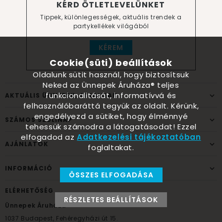
KÉRD ÖTLETLEVELÜNKET
Tippek, különlegességek, aktuális trendek a
partykellékek világából
KÉREM
Cookie(süti) beállítások
Oldalunk sütit használ, hogy biztosítsuk
Neked az Ünnepek Áruháza® teljes
funkcionalitását, informatívvá és
AKTUÁLIS ÜNNEPEK, ALKALMAK
felhasználóbaráttá tegyük az oldalt. Kérünk,
engedélyezd a sütiket, hogy élménnyé
SZÁMOS SZÜLINAP
tehessük számodra a látogatásodat! Ezzel
elfogadod az
Adatkezelési tájékoztatóban
AJÁNLATOK
foglaltakat.
INFORMÁCIÓ
ÖSSZES ELFOGADÁSA
ELÉRHETŐSÉG
RÉSZLETES BEÁLLÍTÁSOK
Ünnepek Áruháza
1037
Budapest,
Fehéregyházi út 15.