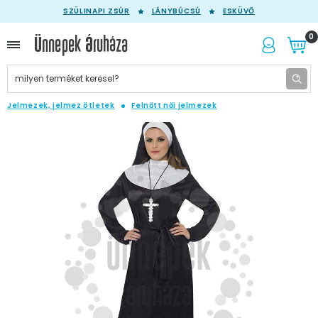
SZÜLINAPI ZSÚR
LÁNYBÚCSÚ
ESKÜVŐ
0
Jelmezek, jelmez ötletek
Felnőtt női jelmezek