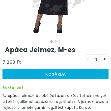
Apáca Jelmez, M-es
-
+
7 290 Ft
KOSÁRBA
Raktáron!
Az apáca jelmezt belebújós fazonra készítették, melyet
a fehér gallérnál tépőzárral rögzíthetsz. A jelmez része a
fejkötő is, amely gumis rögzítést kapott. Karcsú