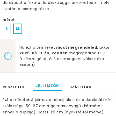
derekadat a fekete derékszalaggal emelheted ki, mely
szintén a csomag része.
méret
S
M
Ha ezt a terméket
most megrendeled
, akkor
2026. 08. 11-én, kedden
megkaphatod (GLS
futárszolgálat, GLS csomagpont választása
esetén)
JELLEMZŐK
RÉSZLETEK
SZÁLLÍTÁS
Ruha méretei: A jelmez a hónalj alatt és a deréknál mért
szélessége: 59-67 cm rugalmas anyagú (körméret
ennek a duplája). Hossz: 121 cm (nyakszéltől mérve).