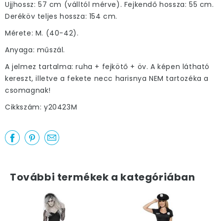
Ujjhossz: 57 cm (válltól mérve). Fejkendő hossza: 55 cm.
Deréköv teljes hossza: 154 cm.
Mérete: M. (40-42).
Anyaga: műszál.
A jelmez tartalma: ruha + fejkötő + öv. A képen látható
kereszt, illetve a fekete necc harisnya NEM tartozéka a
csomagnak!
Cikkszám: y20423M
További termékek a kategóriában