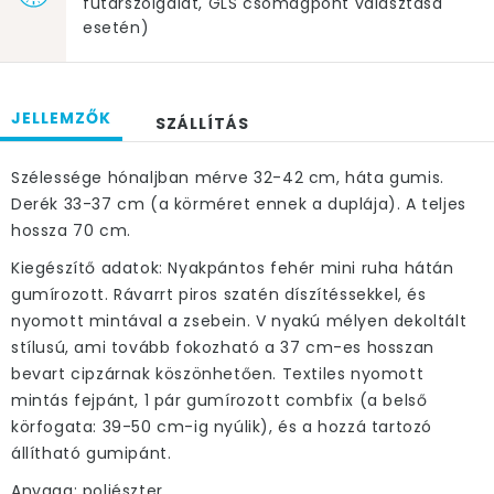
futárszolgálat, GLS csomagpont választása
esetén)
JELLEMZŐK
SZÁLLÍTÁS
Szélessége hónaljban mérve 32-42 cm, háta gumis.
Derék 33-37 cm (a körméret ennek a duplája). A teljes
hossza 70 cm.
Kiegészítő adatok: Nyakpántos fehér mini ruha hátán
gumírozott. Rávarrt piros szatén díszítéssekkel, és
nyomott mintával a zsebein. V nyakú mélyen dekoltált
stílusú, ami tovább fokozható a 37 cm-es hosszan
bevart cipzárnak köszönhetően. Textiles nyomott
mintás fejpánt, 1 pár gumírozott combfix (a belső
körfogata: 39-50 cm-ig nyúlik), és a hozzá tartozó
állítható gumipánt.
Anyaga: poliészter.