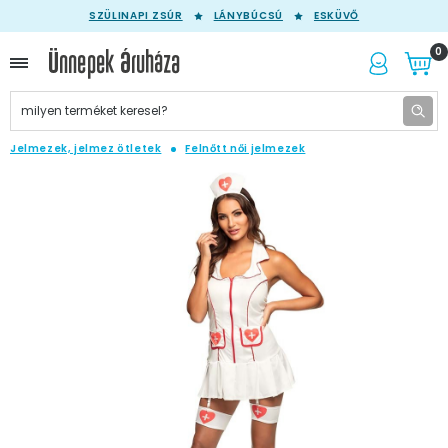
SZÜLINAPI ZSÚR
LÁNYBÚCSÚ
ESKÜVŐ
0
Jelmezek, jelmez ötletek
Felnőtt női jelmezek