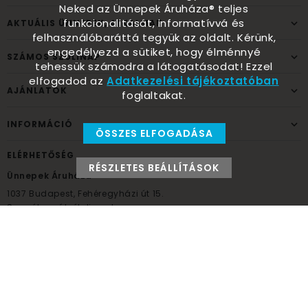
Neked az Ünnepek Áruháza® teljes
funkcionalitását, informatívvá és
AKTUÁLIS ÜNNEPEK, ALKALMAK
felhasználóbaráttá tegyük az oldalt. Kérünk,
engedélyezd a sütiket, hogy élménnyé
SZÁMOS SZÜLINAP
tehessük számodra a látogatásodat! Ezzel
elfogadod az
Adatkezelési tájékoztatóban
AJÁNLATOK
foglaltakat.
INFORMÁCIÓ
ÖSSZES ELFOGADÁSA
ELÉRHETŐSÉG
RÉSZLETES BEÁLLÍTÁSOK
Ünnepek Áruháza
1037
Budapest,
Fehéregyházi út 15.
Személyes átvételi pont
NYITVATARTÁS
Kedd - Péntek: 10:00 - 18:00
Szombat: 9:00 - 14:00
Hétfő, vasárnap: ZÁRVA