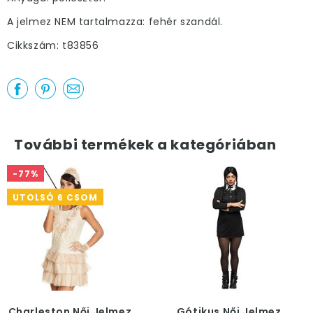
A jelmez NEM tartalmazza: fehér szandál.
Cikkszám: t83856
További termékek a kategóriában
-77%
UTOLSÓ 6 CSOM
Charleston Női Jelmez
Gótikus Női Jelmez,