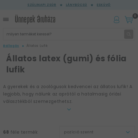
SZÜLINAPI ZSÚR
LÁNYBÚCSÚ
ESKÜVŐ
0
Ballagás
Állatos Lufik
Állatos latex (gumi) és fólia
lufik
A gyerekek és a zoológusok kedvencei az állatos lufik! A
legjobb, hogy nálunk az aprótól a hatalmasig óriási
választékból szemezgethetsz.
A gyerekek és zoológusok kedvencei
Igen, zoológusból kicsit kevesebbet láthattunk vevőink
68
féle termék
pozíció szerint
között az Ünnepek Áruháza óbudai üzletében, mint