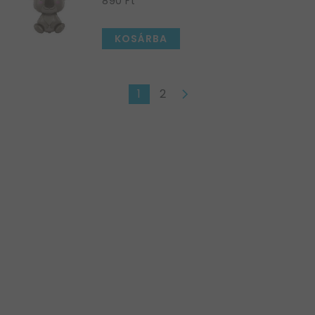
890 Ft
KOSÁRBA
1
2