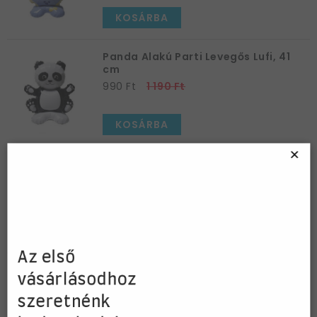
KOSÁRBA
Panda Alakú Parti Levegős Lufi, 41
cm
990 Ft
1 190 Ft
KOSÁRBA
×
Maci Alakú Parti Levegős Lufi, 41 cm
990 Ft
1 190 Ft
KOSÁRBA
Az első
Koala Alakú Parti Levegős Lufi, 41 cm
vásárlásodhoz
990 Ft
1 190 Ft
szeretnénk