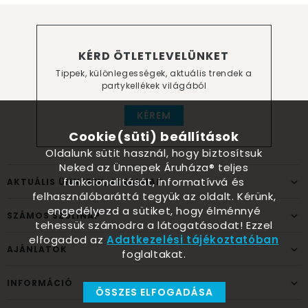
KÉRD ÖTLETLEVELÜNKET
Tippek, különlegességek, aktuális trendek a
partykellékek világából
KÉREM
Cookie(süti) beállítások
Oldalunk sütit használ, hogy biztosítsuk
Neked az Ünnepek Áruháza® teljes
funkcionalitását, informatívvá és
AKTUÁLIS ÜNNEPEK, ALKALMAK
felhasználóbaráttá tegyük az oldalt. Kérünk,
engedélyezd a sütiket, hogy élménnyé
SZÁMOS SZÜLINAP
tehessük számodra a látogatásodat! Ezzel
elfogadod az
Adatkezelési tájékoztatóban
AJÁNLATOK
foglaltakat.
INFORMÁCIÓ
ÖSSZES ELFOGADÁSA