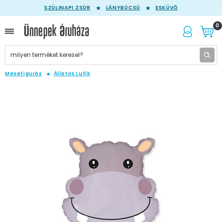
SZÜLINAPI ZSÚR
LÁNYBÚCSÚ
ESKÜVŐ
0
Mesefigurás
Állatos Lufik