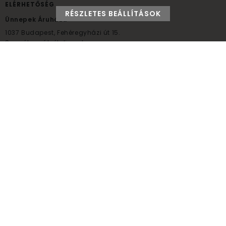
ELÉRHETŐSÉG
RÉSZLETES BEÁLLÍTÁSOK
Ünnepek Áruháza
1037
Budapest,
Fehéregyházi út 15.
Személyes átvételi pont
NYITVATARTÁS
Kedd - Péntek: 10:00 - 18:00
Szombat: 9:00 - 14:00
Hétfő, vasárnap: ZÁRVA
+36 30 984 6955
unnepekaruhaza@bwh.hu
UnnepekAruhaza
Ünnepek Áruháza © a partikellék specialista