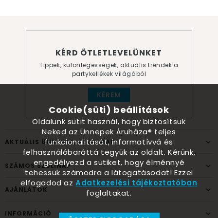
KÉRD ÖTLETLEVELÜNKET
Tippek, különlegességek, aktuális trendek a
partykellékek világából
KÉREM
Cookie(süti) beállítások
Oldalunk sütit használ, hogy biztosítsuk
Neked az Ünnepek Áruháza® teljes
funkcionalitását, informatívvá és
AKTUÁLIS ÜNNEPEK, ALKALMAK
felhasználóbaráttá tegyük az oldalt. Kérünk,
engedélyezd a sütiket, hogy élménnyé
SZÁMOS SZÜLINAP
tehessük számodra a látogatásodat! Ezzel
elfogadod az
Adatkezelési tájékoztatóban
AJÁNLATOK
foglaltakat.
INFORMÁCIÓ