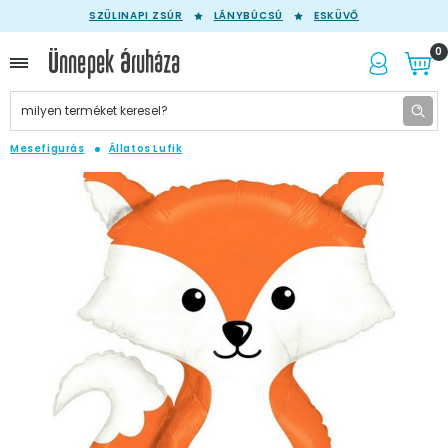
SZÜLINAPI ZSÚR
LÁNYBÚCSÚ
ESKÜVŐ
0
Mesefigurás
Állatos Lufik