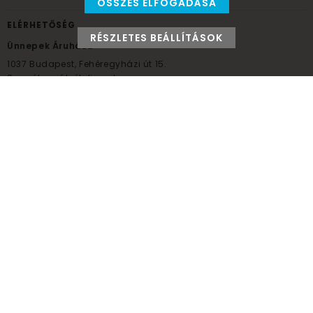
ÖSSZES ELFOGADÁSA
ELÉRHETŐSÉG
RÉSZLETES BEÁLLÍTÁSOK
Ünnepek Áruháza
1037
Budapest,
Fehéregyházi út 15.
Személyes átvételi pont
NYITVATARTÁS
Kedd - Péntek: 10:00 - 18:00
Szombat: 9:00 - 14:00
Hétfő, vasárnap: ZÁRVA
+36 30 984 6955
unnepekaruhaza@bwh.hu
UnnepekAruhaza
Ünnepek Áruháza © a partikellék specialista