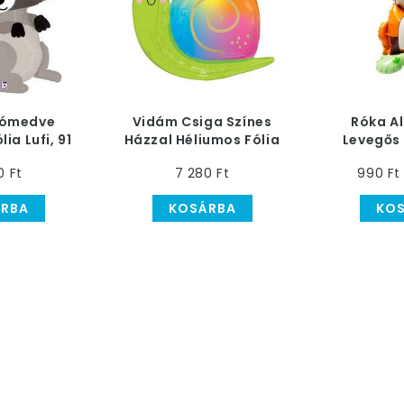
sómedve
Vidám Csiga Színes
Róka Al
ia Lufi, 91
Házzal Héliumos Fólia
Levegős 
m
Lufi, 68 cm
0 Ft
7 280 Ft
990 Ft
RBA
KOSÁRBA
KO