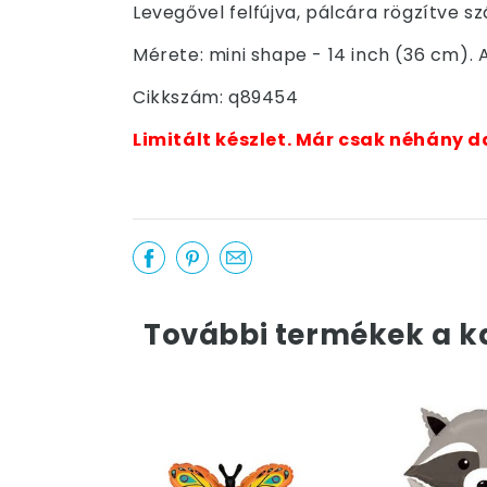
Levegővel felfújva, pálcára rögzítve sz
Mérete: mini shape - 14 inch (36 cm). A
Cikkszám: q89454
Limitált készlet. Már csak néhány d
További termékek a k