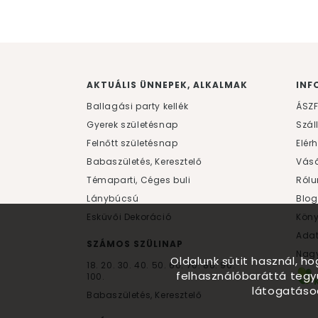
AKTUÁLIS ÜNNEPEK, ALKALMAK
INF
Ballagási party kellék
ÁSZ
Gyerek születésnap
Szál
Felnőtt születésnap
Elér
Babaszületés, Keresztelő
Vásá
Témaparti, Céges buli
Rólu
Lánybúcsú
Blog
Esküvői Dekoráció
Kön
Ada
SZÁMOS SZÜLINAP
Nagy
Oldalunk sütit használ, h
18.
20.
30.
40.
50.
60.
70.
80.
90.
felhasználóbaráttá tegy
100.
látogatáso
Babaszületés, Keresztelő