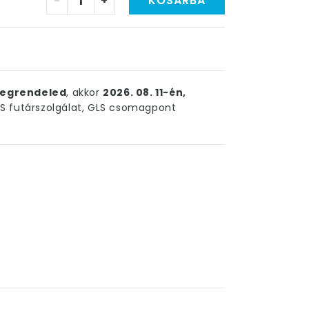
-
+
KOSÁRBA
egrendeled
, akkor
2026. 08. 11-én,
 futárszolgálat, GLS csomagpont