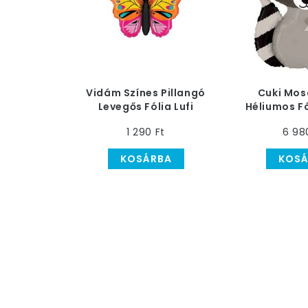
Vidám Színes Pillangó
Cuki Mo
Levegős Fólia Lufi
Héliumos Fól
Pálcán
c
1 290 Ft
6 98
KOSÁRBA
KOSÁ