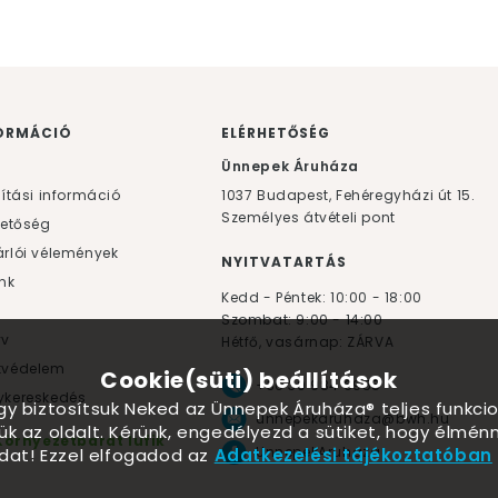
ORMÁCIÓ
ELÉRHETŐSÉG
F
Ünnepek Áruháza
lítási információ
1037
Budapest,
Fehéregyházi út 15.
Személyes átvételi pont
hetőség
rlói vélemények
NYITVATARTÁS
nk
Kedd - Péntek: 10:00 - 18:00
Szombat: 9:00 - 14:00
yv
Hétfő, vasárnap: ZÁRVA
tvédelem
Cookie(süti) beállítások
+36 30 984 6955
kereskedés
ogy biztosítsuk Neked az Ünnepek Áruháza® teljes funkcio
unnepekaruhaza@bwh.hu
ük az oldalt. Kérünk, engedélyezd a sütiket, hogy élmé
Környezetbarát lufik
UnnepekAruhaza
dat! Ezzel elfogadod az
Adatkezelési tájékoztatóban