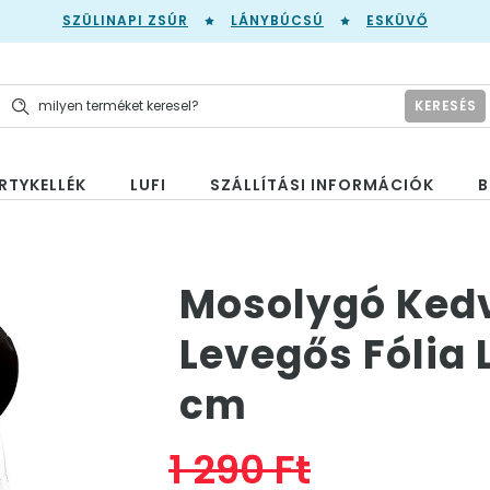
SZÜLINAPI ZSÚR
LÁNYBÚCSÚ
ESKÜVŐ
KERESÉS
RTYKELLÉK
LUFI
SZÁLLÍTÁSI INFORMÁCIÓK
B
k
Mosolygó Kedv
Levegős Fólia 
cm
1 290 Ft