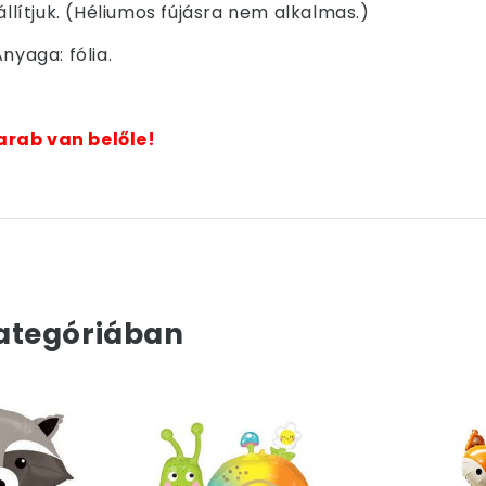
állítjuk. (Héliumos fújásra nem alkalmas.)
nyaga: fólia.
arab van belőle!
ategóriában