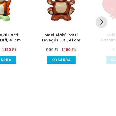
akú Parti
Maci Alakú Parti
Cuki
Lufi, 41 cm
Levegős Lufi, 41 cm
Hatalm
Fólia 
1 190 Ft
990 Ft
1 190 Ft
5
SÁRBA
KOSÁRBA
K