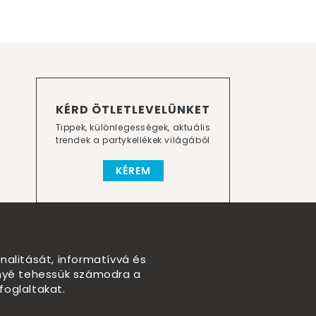
KÉRD ÖTLETLEVELÜNKET
Tippek, különlegességek, aktuális
trendek a partykellékek világából
KÉREM
nalitását, informatívvá és
nnyé tehessük számodra a
foglaltakat.