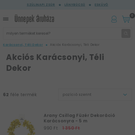
SZÜLINAPI ZSÚR
LÁNYBÚCSÚ
ESKÜVŐ
0
Karácsonyi, Téli Dekor
Akciós Karácsonyi, Téli Dekor
Akciós Karácsonyi, Téli
Dekor
62
féle termék
pozíció szerint
Arany Csillag Füzér Dekoráció
Karácsonyra - 5 m
990 Ft
1 350 Ft