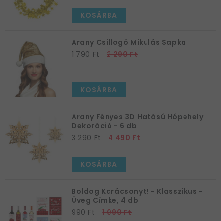
KOSÁRBA
Arany Csillogó Mikulás Sapka
1 790 Ft
2 290 Ft
KOSÁRBA
Arany Fényes 3D Hatású Hópehely
Dekoráció - 6 db
3 290 Ft
4 490 Ft
KOSÁRBA
Boldog Karácsonyt! - Klasszikus -
Üveg Címke, 4 db
990 Ft
1 090 Ft