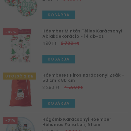
KOSÁRBA
Hóember Mintás Télies Karácsonyi
-82%
Ablakdekoráció - 14 db-os
490 Ft
2 790 Ft
KOSÁRBA
Hóemberes Piros Karácsonyi Zsák -
UTOLSÓ 2 DB
50 cm x 80 cm
3 290 Ft
4 590 Ft
KOSÁRBA
Hógömb Karácsonyi Hóember
-31%
Héliumos Fólia Lufi, 91 cm