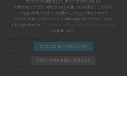
funkcionalitását, informatívvá és
felhasználóbaráttá tegyük az oldalt. Kérünk,
engedélyezd a sütiket, hogy élménnyé
tehessük számodra a látogatásodat! Ezzel
elfogadod az
Adatkezelési tájékoztatóban
AKTUÁLIS ÜNNEPEK, ALKALMAK
foglaltakat.
SZÁMOS SZÜLINAP
ÖSSZES ELFOGADÁSA
AJÁNLATOK
RÉSZLETES BEÁLLÍTÁSOK
INFORMÁCIÓ
ELÉRHETŐSÉG
Ünnepek Áruháza
1037
Budapest,
Fehéregyházi út 15.
Személyes átvételi pont
NYITVATARTÁS
Kedd - Péntek: 10:00 - 18:00