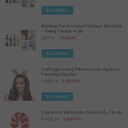
KOSÁRBA
Boldog Karácsonyt! Ünnepi Barátok
- Üveg Címke, 4 db
990 Ft
1 090 Ft
KOSÁRBA
Csillogó Arany Rénszarvas Agancs
Formájú Fejdísz
1 490 Ft
2 590 Ft
KOSÁRBA
Cukorbot Héliumos Fólia Lufi, 74 cm
5 480 Ft
5 580 Ft