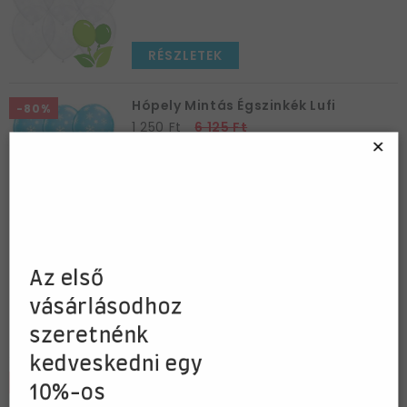
RÉSZLETEK
Hópely Mintás Égszinkék Lufi
-80%
1 250 Ft
6 125 Ft
×
KOSÁRBA
Irizáló Fehér Csillag Füzér Dekoráció
Karácsonyra - 5 m
Az első
990 Ft
1 350 Ft
vásárlásodhoz
KOSÁRBA
szeretnénk
kedveskedni egy
Karácsony Ünnepi Ajándék Szalag
-60%
10%-os
Készlet - 3 db-os