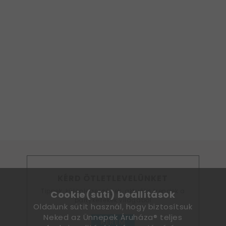
KÉRD ÖTLETLEVELÜNKET
Tippek, különlegességek, aktuális trendek a
Cookie(süti) beállítások
partykellékek világából
Oldalunk sütit használ, hogy biztosítsuk
Neked az Ünnepek Áruháza® teljes
KÉREM