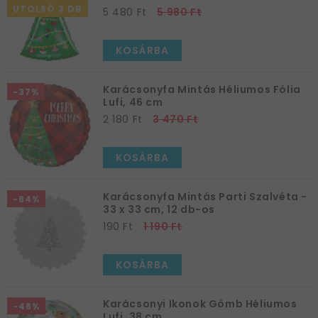
UTOLSÓ 3 DB
5 480 Ft
5 980 Ft
KOSÁRBA
Karácsonyfa Mintás Héliumos Fólia
-37%
Lufi, 46 cm
2 180 Ft
3 470 Ft
KOSÁRBA
Karácsonyfa Mintás Parti Szalvéta -
-84%
33 x 33 cm, 12 db-os
190 Ft
1 190 Ft
KOSÁRBA
Karácsonyi Ikonok Gömb Héliumos
-48%
Lufi, 38 cm