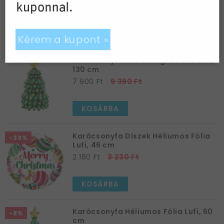
490 Ft
1 238 Ft
kuponnal.
KOSÁRBA
Kérem a kupont »
Karácsonyfa Álló Levegős Fólia Lufi,
130 cm
7 900 Ft
9 390 Ft
Visszatérő vásárló vagyok »
KOSÁRBA
Karácsonyfa Díszek Héliumos Fólia
-33%
Lufi, 46 cm
2 180 Ft
3 230 Ft
KOSÁRBA
Karácsonyfa Héliumos Fólia Lufi, 60
-8%
cm