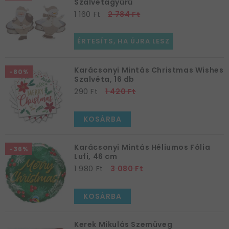
Szalvétagyűrű
1 160 Ft
2 784 Ft
ÉRTESÍTS, HA ÚJRA LESZ
Karácsonyi Mintás Christmas Wishes
-80%
Szalvéta, 16 db
290 Ft
1 420 Ft
KOSÁRBA
Karácsonyi Mintás Héliumos Fólia
-36%
Lufi, 46 cm
1 980 Ft
3 080 Ft
KOSÁRBA
Kerek Mikulás Szemüveg