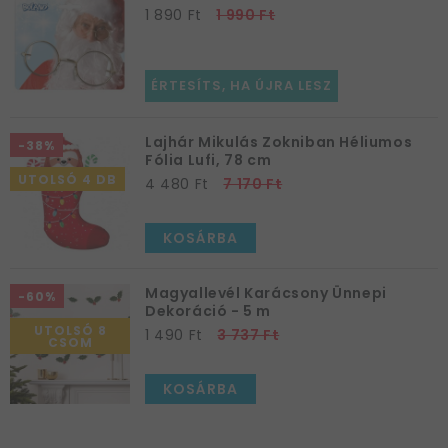
1 890 Ft
1 990 Ft
ÉRTESÍTS, HA ÚJRA LESZ
Lajhár Mikulás Zokniban Héliumos
-38%
Fólia Lufi, 78 cm
UTOLSÓ 4 DB
4 480 Ft
7 170 Ft
KOSÁRBA
Magyallevél Karácsony Ünnepi
-60%
Dekoráció - 5 m
UTOLSÓ 8
1 490 Ft
3 737 Ft
CSOM
KOSÁRBA