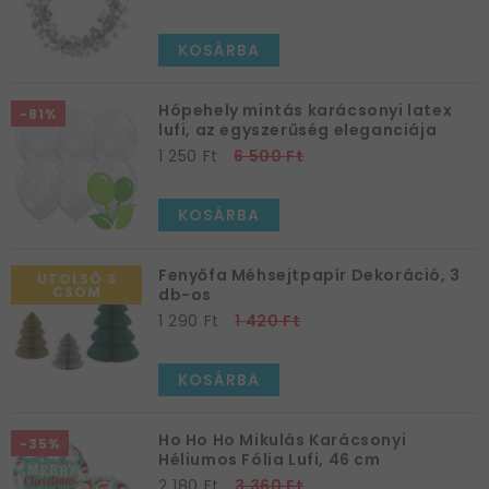
KOSÁRBA
Hópehely mintás karácsonyi latex
-81%
lufi, az egyszerűség eleganciája
1 250 Ft
6 500 Ft
KOSÁRBA
Fenyőfa Méhsejtpapír Dekoráció, 3
UTOLSÓ 3
CSOM
db-os
1 290 Ft
1 420 Ft
KOSÁRBA
Ho Ho Ho Mikulás Karácsonyi
-35%
Héliumos Fólia Lufi, 46 cm
2 180 Ft
3 360 Ft