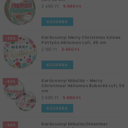
3 480 Ft
6 680 Ft
KOSÁRBA
Karácsonyi Merry Christmas Színes
-35%
Pöttyös Héliumos Lufi, 46 cm
2 180 Ft
3 360 Ft
KOSÁRBA
Karácsonyi Mikulás - Merry
-53%
Christmas! Héliumos Buborék Lufi, 56
cm
2 680 Ft
5 680 Ft
KOSÁRBA
Karácsonyi Mikulás/Hóember
-58%