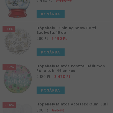
5 480 Ft
7 980 Ft
KOSÁRBA
Hópehely - Shining Snow Parti
-81%
Szalvéta, 16 db
290 Ft
1 490 Ft
KOSÁRBA
Hópehely Mintás Pasztel Héliumos
-37%
Fólia Lufi, 46 cm-es
2 180 Ft
3 470 Ft
KOSÁRBA
Hópehely Mintás Áttetsző Gumi Lufi
-56%
300 Ft
675 Ft