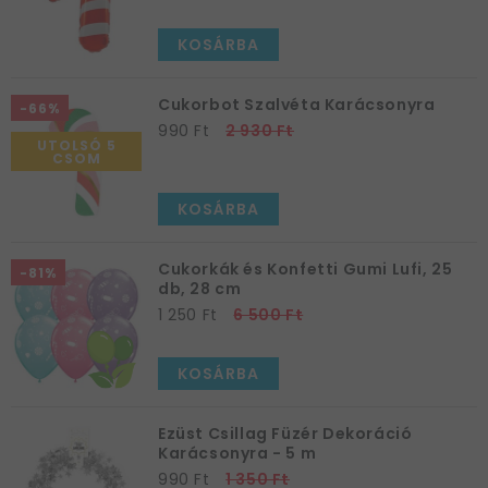
KOSÁRBA
Cukorbot Szalvéta Karácsonyra
-66%
990 Ft
2 930 Ft
UTOLSÓ 5
CSOM
KOSÁRBA
Cukorkák és Konfetti Gumi Lufi, 25
-81%
db, 28 cm
1 250 Ft
6 500 Ft
KOSÁRBA
Ezüst Csillag Füzér Dekoráció
Karácsonyra - 5 m
990 Ft
1 350 Ft