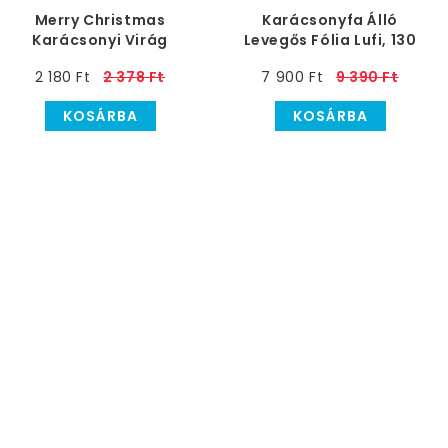
Merry Christmas
Karácsonyfa Álló
Karácsonyi Virág
Levegős Fólia Lufi, 130
Héliumos Fólia Lufi, 46
cm
2 180 Ft
2 378 Ft
7 900 Ft
9 390 Ft
cm
KOSÁRBA
KOSÁRBA