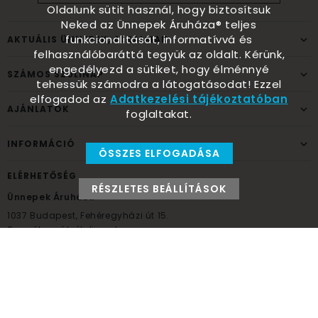
Oldalunk sütit használ, hogy biztosítsuk
Neked az Ünnepek Áruháza® teljes
funkcionalitását, informatívvá és
AKTUÁLIS ÜNNEPEK, ALKALMAK
felhasználóbaráttá tegyük az oldalt. Kérünk,
engedélyezd a sütiket, hogy élménnyé
SZÁMOS SZÜLINAP
tehessük számodra a látogatásodat! Ezzel
elfogadod az
Adatkezelési tájékoztatóban
AJÁNLATOK
foglaltakat.
INFORMÁCIÓ
ÖSSZES ELFOGADÁSA
ELÉRHETŐSÉG
RÉSZLETES BEÁLLÍTÁSOK
Ünnepek Áruháza
1037
Budapest,
Fehéregyházi út 15.
Személyes átvételi pont
NYITVATARTÁS
Kedd - Péntek: 10:00 - 18:00
Szombat: 9:00 - 14:00
Hétfő, vasárnap: ZÁRVA