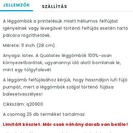
JELLEMZŐK
SZÁLLÍTÁS
A léggömbök a printelésük miatt héliumos felfújást
igényelnek vagy levegővel történő felfújás esetén tartó
pálcára rögzíthetőek.
Mérete: 11 inch (28 cm).
Anyaga: latex. A Qualatex léggömbök 100%-osan
környezetbarátak, ugyanannyi idő alatt bomlanak le,
mint egy tölgyfalevél.
A léggömb felfújásához kérjük, hogy használjon lufi fújó
pumpát, mert a léggömbök szájjal történő fújása
balesetveszélyes!
Cikkszám: q20900
A csomag 25 db terméket tartalmaz.
Limitált készlet. Már csak néhány darab van belőle!