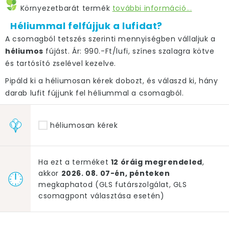
Környezetbarát termék
további információ...
Héliummal felfújjuk a lufidat?
A csomagból tetszés szerinti mennyiségben vállaljuk a
héliumos
fújást. Ár: 990.-Ft/lufi, színes szalagra kötve
és tartósító zselével kezelve.
Pipáld ki a héliumosan kérek dobozt, és válaszd ki, hány
darab lufit fújjunk fel héliummal a csomagból.
héliumosan kérek
Ha ezt a terméket
12 óráig megrendeled
,
akkor
2026. 08. 07-én, pénteken
megkaphatod (GLS futárszolgálat, GLS
csomagpont választása esetén)