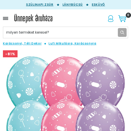
SZÜLINAPI ZSÚR
LÁNYBÚCSÚ
ESKÜVŐ
0
Karácsonyi, Téli Dekor
Lufi Mikulásra, Karácsonyra
-81%