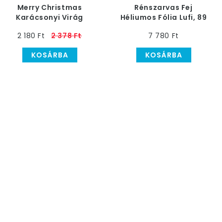
Merry Christmas
Rénszarvas Fej
Karácsonyi Virág
Héliumos Fólia Lufi, 89
Héliumos Fólia Lufi, 46
cm
2 180 Ft
2 378 Ft
7 780 Ft
cm
KOSÁRBA
KOSÁRBA