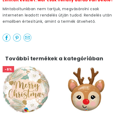
Limitált készlet. Már csak néhány darab van belőle!
Mintaboltunkban nem tartjuk, megvásárolni csak
interneten leadott rendelés útján tudod. Rendelés után
emailben értesítünk, amint a termék átvehető.
További termékek a kategóriában
-8%