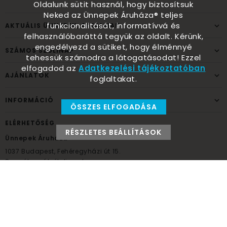
Oldalunk sütit használ, hogy biztosítsuk
Neked az Ünnepek Áruháza® teljes
funkcionalitását, informatívvá és
AKTUÁLIS ÜNNEPEK, ALKALMAK
felhasználóbaráttá tegyük az oldalt. Kérünk,
engedélyezd a sütiket, hogy élménnyé
SZÁMOS SZÜLINAP
tehessük számodra a látogatásodat! Ezzel
elfogadod az
Adatkezelési tájékoztatóban
AJÁNLATOK
foglaltakat.
INFORMÁCIÓ
ÖSSZES ELFOGADÁSA
ELÉRHETŐSÉG
RÉSZLETES BEÁLLÍTÁSOK
Ünnepek Áruháza
1037
Budapest,
Fehéregyházi út 15.
Személyes átvételi pont
NYITVATARTÁS
Kedd - Péntek: 10:00 - 18:00
Szombat: 9:00 - 14:00
Hétfő, vasárnap: ZÁRVA