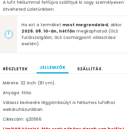
A lufit héliummal felfújva szállítjuk ki vagy személyesen
átveheted üzletünkben.
Ha ezt a terméket
most megrendeled
, akkor
2026. 08. 10-án, hétfőn
megkaphatod (GLS
futárszolgálat, GLS csomagpont választása
esetén)
JELLEMZŐK
RÉSZLETEK
SZÁLLÍTÁS
Mérete: 32 inch (81 cm).
Anyaga: fólia.
Válassz kedvedre léggömbsúlyt is héliumos lufidhoz
webáruházunkban.
Cikkszám: q20566