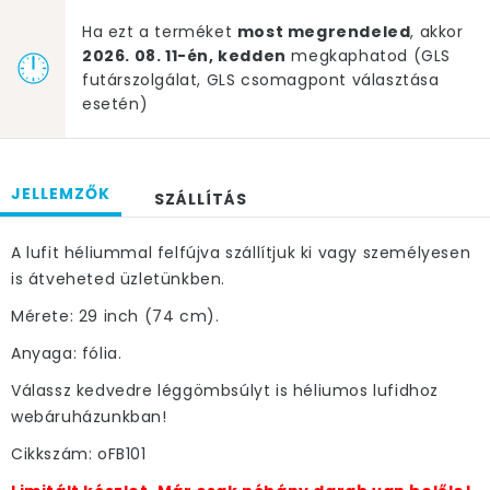
Ha ezt a terméket
most megrendeled
, akkor
2026. 08. 11-én, kedden
megkaphatod (GLS
futárszolgálat, GLS csomagpont választása
esetén)
JELLEMZŐK
SZÁLLÍTÁS
A lufit héliummal felfújva szállítjuk ki vagy személyesen
is átveheted üzletünkben.
Mérete: 29 inch (74 cm).
Anyaga: fólia.
Válassz kedvedre léggömbsúlyt is héliumos lufidhoz
webáruházunkban!
Cikkszám: oFB101