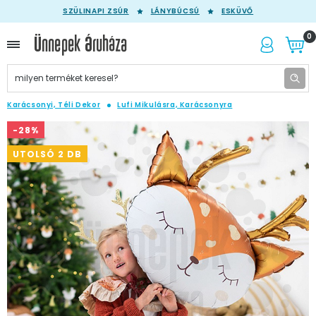
SZÜLINAPI ZSÚR
LÁNYBÚCSÚ
ESKÜVŐ
0
Karácsonyi, Téli Dekor
Lufi Mikulásra, Karácsonyra
-28%
UTOLSÓ 2 DB