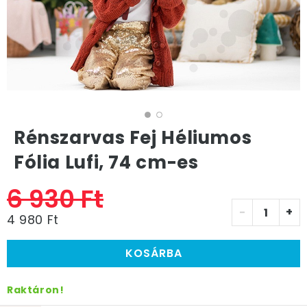
Rénszarvas Fej Héliumos
Fólia Lufi, 74 cm-es
6 930 Ft
-
+
4 980 Ft
KOSÁRBA
Raktáron!