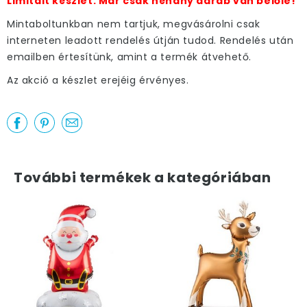
Limitált készlet. Már csak néhány darab van belőle!
Mintaboltunkban nem tartjuk, megvásárolni csak
interneten leadott rendelés útján tudod. Rendelés után
emailben értesítünk, amint a termék átvehető.
Az akció a készlet erejéig érvényes.
További termékek a kategóriában