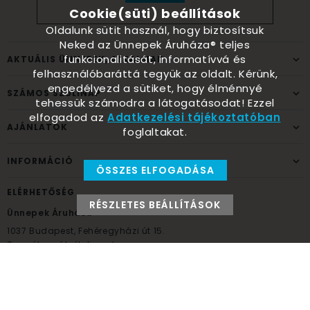
Cookie(süti) beállítások
Oldalunk sütit használ, hogy biztosítsuk
Neked az Ünnepek Áruháza® teljes
funkcionalitását, informatívvá és
AKTUÁLIS ÜNNEPEK, ALKALMAK
felhasználóbaráttá tegyük az oldalt. Kérünk,
engedélyezd a sütiket, hogy élménnyé
SZÁMOS SZÜLINAP
tehessük számodra a látogatásodat! Ezzel
elfogadod az
Adatkezelési tájékoztatóban
AJÁNLATOK
foglaltakat.
INFORMÁCIÓ
ÖSSZES ELFOGADÁSA
ELÉRHETŐSÉG
RÉSZLETES BEÁLLÍTÁSOK
Ünnepek Áruháza
1037
Budapest,
Fehéregyházi út 15.
Személyes átvételi pont
NYITVATARTÁS
Kedd - Péntek: 10:00 - 18:00
Szombat: 9:00 - 14:00