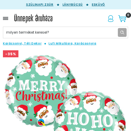
SZÜLINAPI ZSÚR
LÁNYBÚCSÚ
ESKÜVŐ
0
Karácsonyi, Téli Dekor
Lufi Mikulásra, Karácsonyra
-35%