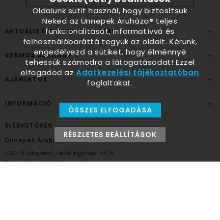
Oldalunk sütit használ, hogy biztosítsuk
Neked az Ünnepek Áruháza® teljes
funkcionalitását, informatívvá és
AKTUÁLIS ÜNNEPEK, ALKALMAK
felhasználóbaráttá tegyük az oldalt. Kérünk,
engedélyezd a sütiket, hogy élménnyé
SZÁMOS SZÜLINAP
tehessük számodra a látogatásodat! Ezzel
elfogadod az
Adatkezelési tájékoztatóban
AJÁNLATOK
foglaltakat.
INFORMÁCIÓ
ÖSSZES ELFOGADÁSA
ELÉRHETŐSÉG
RÉSZLETES BEÁLLÍTÁSOK
Ünnepek Áruháza
1037
Budapest,
Fehéregyházi út 15.
Személyes átvételi pont
NYITVATARTÁS
Kedd - Péntek: 10:00 - 18:00
Szombat: 9:00 - 14:00
Hétfő, vasárnap: ZÁRVA