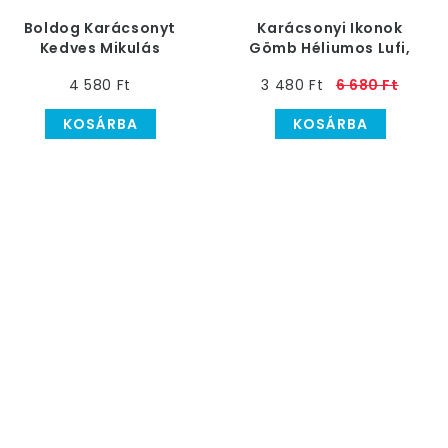
Boldog Karácsonyt
Karácsonyi Ikonok
Kedves Mikulás
Gömb Héliumos Lufi,
Héliumos Fólia Lufi
38 cm
4 580 Ft
3 480 Ft
6 680 Ft
KOSÁRBA
KOSÁRBA