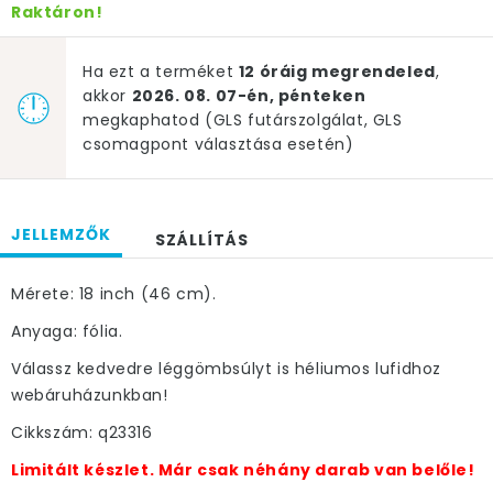
Raktáron!
Ha ezt a terméket
12 óráig megrendeled
,
akkor
2026. 08. 07-én, pénteken
megkaphatod (GLS futárszolgálat, GLS
csomagpont választása esetén)
JELLEMZŐK
SZÁLLÍTÁS
Mérete: 18 inch (46 cm).
Anyaga: fólia.
Válassz kedvedre léggömbsúlyt is héliumos lufidhoz
webáruházunkban!
Cikkszám: q23316
Limitált készlet. Már csak néhány darab van belőle!