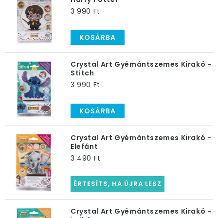
gyerek ízléséhez igazítanod.
3 990 Ft
Ajándékötletek a legjobbaktól;)
KOSÁRBA
Válogass gyerekajándék kínálatunkban, és rendeld
házhoz! Ezzel időt és energiát is spórolsz magadnak.
Crystal Art Gyémántszemes Kirakó -
Stitch
3 990 Ft
KOSÁRBA
Crystal Art Gyémántszemes Kirakó -
Elefánt
3 490 Ft
ÉRTESÍTS, HA ÚJRA LESZ
Crystal Art Gyémántszemes Kirakó -