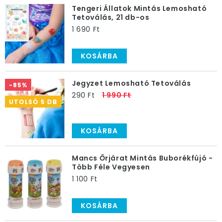
Tengeri Állatok Mintás Lemosható
Tetoválás, 21 db-os
1 690 Ft
KOSÁRBA
Jegyzet Lemosható Tetoválás
-85%
290 Ft
1 990 Ft
UTOLSÓ 5 DB
KOSÁRBA
Mancs Őrjárat Mintás Buborékfújó -
Több Féle Vegyesen
1 100 Ft
KOSÁRBA