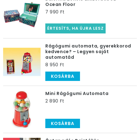
Ocean Floor
7 990 Ft
ÉRTESÍTS, HA ÚJRA LESZ
Rágógumi automata, gyerekkorod
kedvence? – Legyen saját
automatád
8 950 Ft
KOSÁRBA
Mini Rágógumi Automata
2 890 Ft
KOSÁRBA