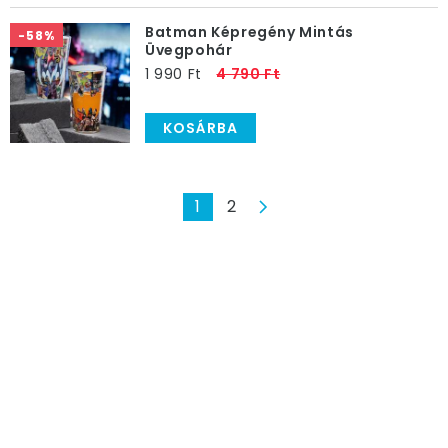
Batman Képregény Mintás
-58%
Üvegpohár
1 990 Ft
4 790 Ft
KOSÁRBA
1
2