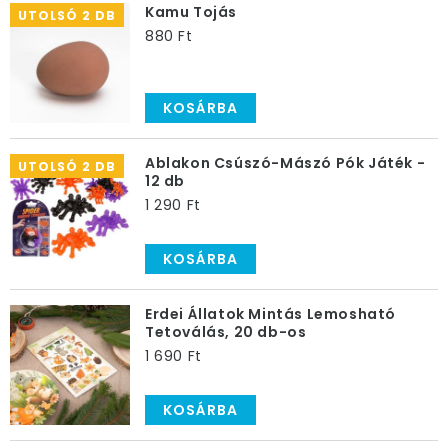
Kamu Tojás
UTOLSÓ 2 DB
880 Ft
KOSÁRBA
Ablakon Csúszó-Mászó Pók Játék -
UTOLSÓ 2 DB
12 db
1 290 Ft
KOSÁRBA
Erdei Állatok Mintás Lemosható
Tetoválás, 20 db-os
1 690 Ft
KOSÁRBA