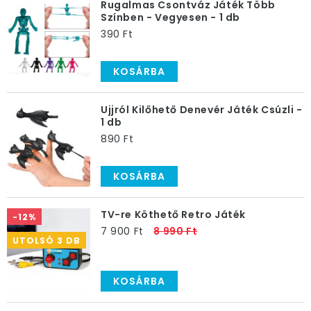
Rugalmas Csontváz Játék Több
Színben - Vegyesen - 1 db
390 Ft
KOSÁRBA
Ujjról Kilőhető Denevér Játék Csúzli -
1 db
890 Ft
KOSÁRBA
TV-re Köthető Retro Játék
-12%
7 900 Ft
8 990 Ft
UTOLSÓ 3 DB
KOSÁRBA