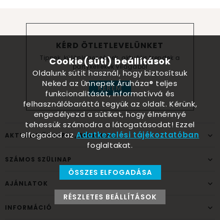
KÉRD ÖTLETLEVELÜNKET
Tippek, különlegességek, aktuális trendek a
Cookie(süti) beállítások
partykellékek világából
Oldalunk sütit használ, hogy biztosítsuk
Neked az Ünnepek Áruháza® teljes
KÉREM
funkcionalitását, informatívvá és
felhasználóbaráttá tegyük az oldalt. Kérünk,
engedélyezd a sütiket, hogy élménnyé
tehessük számodra a látogatásodat! Ezzel
elfogadod az
Adatkezelési tájékoztatóban
AKTUÁLIS ÜNNEPEK, ALKALMAK
foglaltakat.
SZÁMOS SZÜLINAP
ÖSSZES ELFOGADÁSA
AJÁNLATOK
RÉSZLETES BEÁLLÍTÁSOK
INFORMÁCIÓ