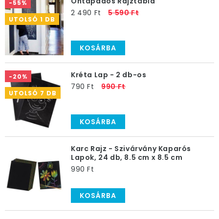
Öntapadós Rajztábla
-55%
2 490 Ft
5 590 Ft
UTOLSÓ 1 DB
KOSÁRBA
Kréta Lap - 2 db-os
-20%
790 Ft
990 Ft
UTOLSÓ 7 DB
KOSÁRBA
Karc Rajz - Szivárvány Kaparós
Lapok, 24 db, 8.5 cm x 8.5 cm
990 Ft
KOSÁRBA