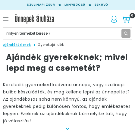
SZÜLINAPI ZSÚR
LÁNYBÚCSÚ
ESKÜVŐ
0
Ajándékötletek
Gyerekajándék
Ajándék gyerekeknek; mivel
lepd meg a csemetét?
Közeledik gyermeked kedvenc ünnepe, vagy szülinapi
buliba készülődtök, és meg kellene lepni az ünnepeltet?
Az ajándékozás soha nem könnyű, az ajándék
gyerekeknek pedig különösen fontos, hogy emlékezetes
legyen. Ezeknek az ajándékoknak bármelyike tuti, hogy
jó választás!