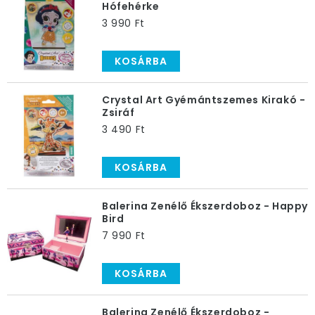
Hófehérke
3 990 Ft
KOSÁRBA
Crystal Art Gyémántszemes Kirakó -
Zsiráf
3 490 Ft
KOSÁRBA
Balerina Zenélő Ékszerdoboz - Happy
Bird
7 990 Ft
KOSÁRBA
Balerina Zenélő Ékszerdoboz -