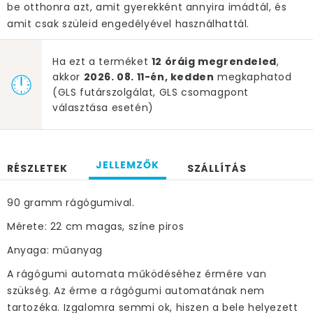
be otthonra azt, amit gyerekként annyira imádtál, és
amit csak szüleid engedélyével használhattál.
Ha ezt a terméket
12 óráig megrendeled
,
akkor
2026. 08. 11-én, kedden
megkaphatod
(GLS futárszolgálat, GLS csomagpont
választása esetén)
JELLEMZŐK
RÉSZLETEK
SZÁLLÍTÁS
90 gramm rágógumival.
Mérete: 22 cm magas, színe piros
Anyaga: műanyag
A rágógumi automata működéséhez érmére van
szükség. Az érme a rágógumi automatának nem
tartozéka. Izgalomra semmi ok, hiszen a bele helyezett