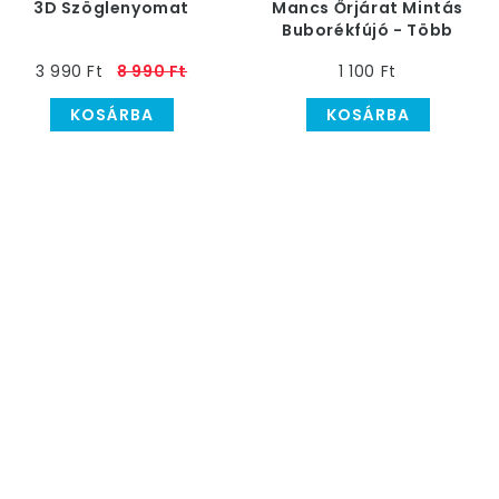
3D Szöglenyomat
Mancs Őrjárat Mintás
Buborékfújó - Több
Féle Vegyesen
3 990 Ft
8 990 Ft
1 100 Ft
KOSÁRBA
KOSÁRBA