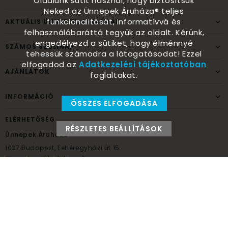
Oldalunk sütit használ, hogy biztosítsuk
Neked az Ünnepek Áruháza® teljes
funkcionalitását, informatívvá és
AKTUÁLIS ÜNNEPEK, ALKALMAK
felhasználóbaráttá tegyük az oldalt. Kérünk,
engedélyezd a sütiket, hogy élménnyé
SZÁMOS SZÜLINAP
tehessük számodra a látogatásodat! Ezzel
elfogadod az
Adatkezelési tájékoztatóban
AJÁNLATOK
foglaltakat.
INFORMÁCIÓ
ÖSSZES ELFOGADÁSA
ELÉRHETŐSÉG
RÉSZLETES BEÁLLÍTÁSOK
Ünnepek Áruháza
1037
Budapest,
Fehéregyházi út 15.
Személyes átvételi pont
NYITVATARTÁS
Kedd - Péntek: 10:00 - 18:00
Szombat: 9:00 - 14:00
Hétfő, vasárnap: ZÁRVA