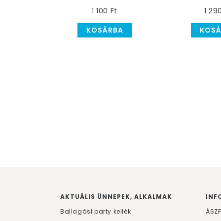
Féle Vegyesen
d
1 100 Ft
1 29
KOSÁRBA
KOSÁ
AKTUÁLIS ÜNNEPEK, ALKALMAK
INF
Ballagási party kellék
ÁSZ