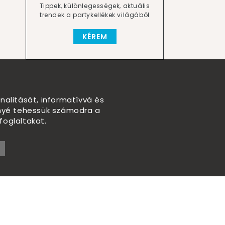
Tippek, különlegességek, aktuális
trendek a partykellékek világából
KÉREM
nalitását, informatívvá és
nnyé tehessük számodra a
foglaltakat.