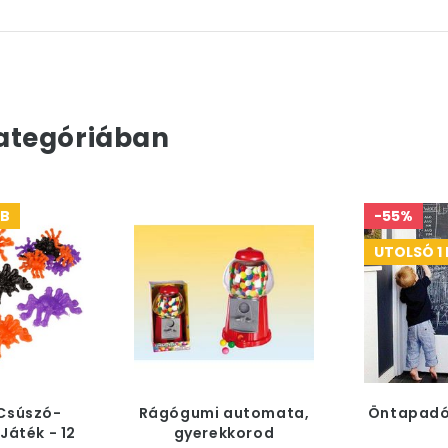
ategóriában
DB
-55%
UTOLSÓ 1
Csúszó-
Rágógumi automata,
Öntapadó
Játék - 12
gyerekkorod