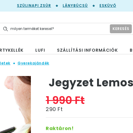
SZÜLINAPI ZSÚR
LÁNYBÚCSÚ
ESKÜVŐ
KERESÉS
RTYKELLÉK
LUFI
SZÁLLÍTÁSI INFORMÁCIÓK
B
letek
Gyerekajándék
Jegyzet Lemos
1 990 Ft
290 Ft
Raktáron!