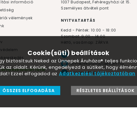
lítási információ
1037
Budapest,
Fehéregyházi út 15.
Személyes átvételi pont
hetőség
rlói vélemények
NYITVATARTÁS
nk
Kedd - Péntek: 10:00 - 18:00
Szombat: 9:00 - 14:00
yv
Hétfő, vasárnap: ZÁRVA
tvédelem
Cookie(süti) beállítások
+36 30 984 6955
kereskedés
ogy biztosítsuk Neked az Ünnepek Áruháza® teljes funkcio
unnepekaruhaza@bwh.hu
ük az oldalt. Kérünk, engedélyezd a sütiket, hogy élmé
Környezetbarát lufik
UnnepekAruhaza
dat! Ezzel elfogadod az
Adatkezelési tájékoztatóban
ÖSSZES ELFOGADÁSA
RÉSZLETES BEÁLLÍTÁSOK