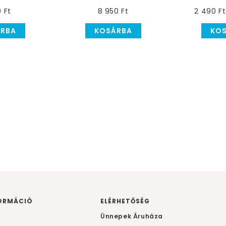
b
kedvence? – Legyen
0 Ft
8 950 Ft
2 490 Ft
saját automatád
RBA
KOSÁRBA
KO
ORMÁCIÓ
ELÉRHETŐSÉG
F
Ünnepek Áruháza