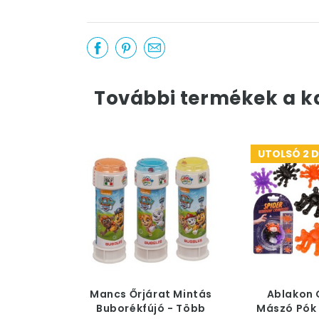
További termékek a k
UTOLSÓ 2 
Mancs Őrjárat Mintás
Ablakon 
Buborékfújó - Több
Mászó Pók 