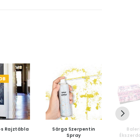
 DB
s Rajztábla
Sárga Szerpentin
Baler
Spray
Ékszerd