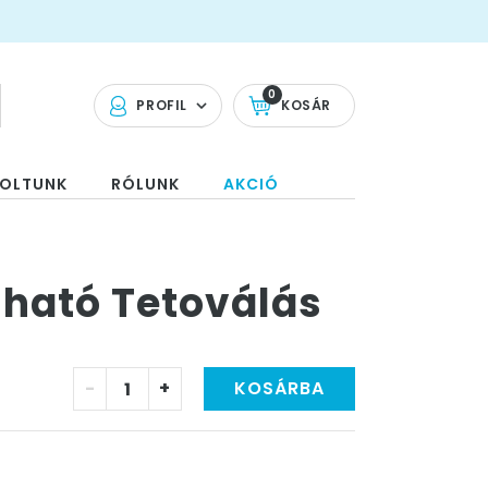
0
PROFIL
KOSÁR
OLTUNK
RÓLUNK
AKCIÓ
ható Tetoválás
-
+
KOSÁRBA