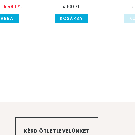
5 590 Ft
4 100 Ft
7
SÁRBA
KOSÁRBA
K
KÉRD ÖTLETLEVELÜNKET