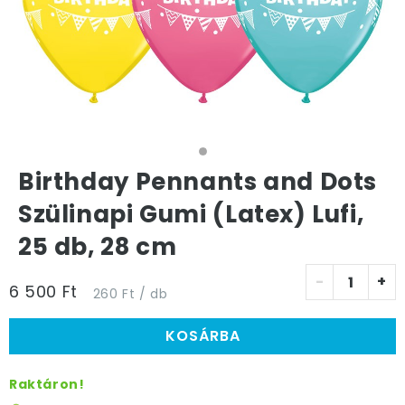
Birthday Pennants and Dots
Szülinapi Gumi (Latex) Lufi,
25 db, 28 cm
-
+
6 500 Ft
260 Ft / db
KOSÁRBA
Raktáron!