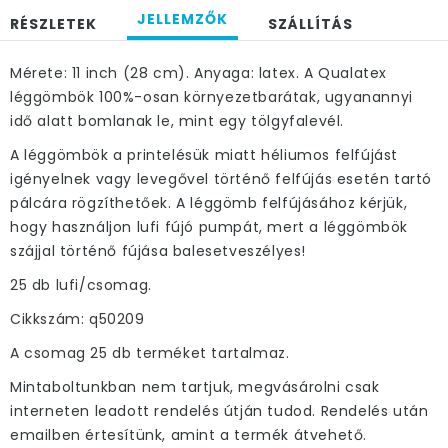
JELLEMZŐK
RÉSZLETEK
SZÁLLÍTÁS
Mérete: 11 inch (28 cm). Anyaga: latex. A Qualatex
léggömbök 100%-osan környezetbarátak, ugyanannyi
idő alatt bomlanak le, mint egy tölgyfalevél.
A léggömbök a printelésük miatt héliumos felfújást
igényelnek vagy levegővel történő felfújás esetén tartó
pálcára rögzíthetőek. A léggömb felfújásához kérjük,
hogy használjon lufi fújó pumpát, mert a léggömbök
szájjal történő fújása balesetveszélyes!
25 db lufi/csomag.
Cikkszám: q50209
A csomag 25 db terméket tartalmaz.
Mintaboltunkban nem tartjuk, megvásárolni csak
interneten leadott rendelés útján tudod. Rendelés után
emailben értesítünk, amint a termék átvehető.