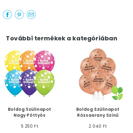
További termékek a kategóriában
Boldog Szülinapot
Boldog Szülinapot
Nagy Pöttyös
Rózsaarany Színű
Szülinapi Lufi - 13 cm,
Kerek Lufi, 6 db
5 250 Ft
2 040 Ft
25 db