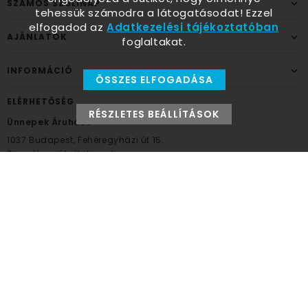
SZÁMOS SZÜLINAP
tehessük számodra a látogatásodat! Ezzel
elfogadod az
Adatkezelési tájékoztatóban
AJÁNLATOK
foglaltakat.
INFORMÁCIÓ
ÖSSZES ELFOGADÁSA
ELÉRHETŐSÉG
RÉSZLETES BEÁLLÍTÁSOK
Ünnepek Áruháza
1037
Budapest,
Fehéregyházi út 15.
Személyes átvételi pont
NYITVATARTÁS
Kedd - Péntek: 10:00 - 18:00
Szombat: 9:00 - 14:00
Hétfő, vasárnap: ZÁRVA
+36 30 984 6955
unnepekaruhaza@bwh.hu
UnnepekAruhaza