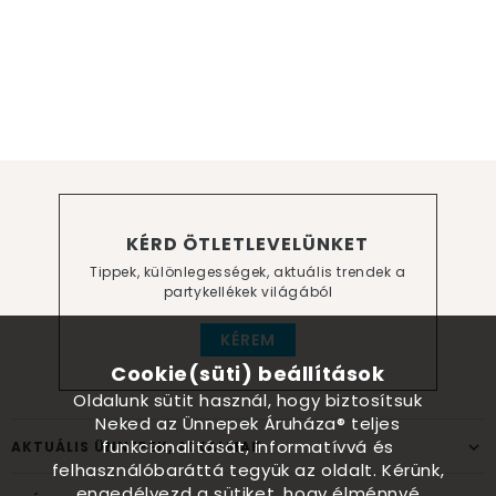
KÉRD ÖTLETLEVELÜNKET
Tippek, különlegességek, aktuális trendek a
partykellékek világából
KÉREM
Cookie(süti) beállítások
Oldalunk sütit használ, hogy biztosítsuk
Neked az Ünnepek Áruháza® teljes
funkcionalitását, informatívvá és
AKTUÁLIS ÜNNEPEK, ALKALMAK
felhasználóbaráttá tegyük az oldalt. Kérünk,
engedélyezd a sütiket, hogy élménnyé