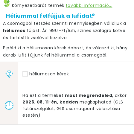
Környezetbarát termék
további információ...
Héliummal felfújjuk a lufidat?
A csomagból tetszés szerinti mennyiségben vállaljuk a
héliumos
fújást. Ár: 990.-Ft/lufi, színes szalagra kötve
és tartósító zselével kezelve.
Pipáld ki a héliumosan kérek dobozt, és válaszd ki, hány
darab lufit fújjunk fel héliummal a csomagból.
héliumosan kérek
Ha ezt a terméket
most megrendeled
, akkor
2026. 08. 11-én, kedden
megkaphatod (GLS
futárszolgálat, GLS csomagpont választása
esetén)