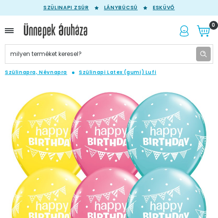
SZÜLINAPI ZSÚR
LÁNYBÚCSÚ
ESKÜVŐ
0
Szülinapra, Névnapra
Szülinapi Latex (gumi) Lufi