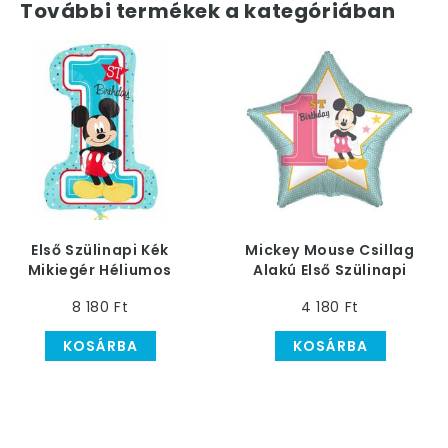
További termékek a kategóriában
Első Szülinapi Kék
Mickey Mouse Csillag
Mikiegér Héliumos
Alakú Első Szülinapi
Fólia Lufi, 71 cm
Héliumos Fólia Lufi, 46
8 180 Ft
4 180 Ft
cm
KOSÁRBA
KOSÁRBA