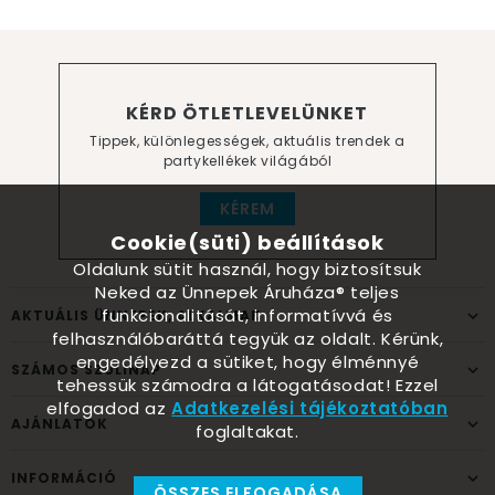
KÉRD ÖTLETLEVELÜNKET
Tippek, különlegességek, aktuális trendek a
partykellékek világából
KÉREM
Cookie(süti) beállítások
Oldalunk sütit használ, hogy biztosítsuk
Neked az Ünnepek Áruháza® teljes
funkcionalitását, informatívvá és
AKTUÁLIS ÜNNEPEK, ALKALMAK
felhasználóbaráttá tegyük az oldalt. Kérünk,
engedélyezd a sütiket, hogy élménnyé
SZÁMOS SZÜLINAP
tehessük számodra a látogatásodat! Ezzel
elfogadod az
Adatkezelési tájékoztatóban
AJÁNLATOK
foglaltakat.
INFORMÁCIÓ
ÖSSZES ELFOGADÁSA