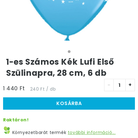
1-es Számos Kék Lufi Első
Szülinapra, 28 cm, 6 db
-
+
1 440 Ft
240 Ft / db
KOSÁRBA
Raktáron!
Környezetbarát termék
további információ...