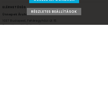
ELÉRHETŐSÉG
RÉSZLETES BEÁLLÍTÁSOK
Ünnepek Áruháza
1037
Budapest,
Fehéregyházi út 15.
Személyes átvételi pont
NYITVATARTÁS
Kedd - Péntek: 10:00 - 18:00
Szombat: 9:00 - 14:00
Hétfő, vasárnap: ZÁRVA
+36 30 984 6955
unnepekaruhaza@bwh.hu
UnnepekAruhaza
Ünnepek Áruháza © a partikellék specialista