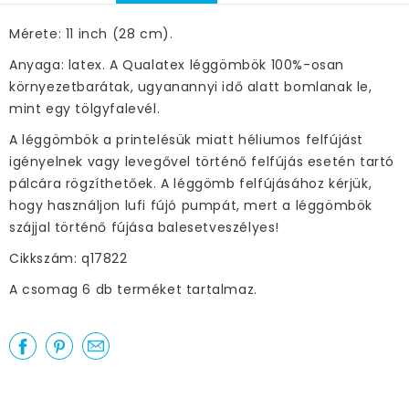
Mérete: 11 inch (28 cm).
Anyaga: latex. A Qualatex léggömbök 100%-osan
környezetbarátak, ugyanannyi idő alatt bomlanak le,
mint egy tölgyfalevél.
A léggömbök a printelésük miatt héliumos felfújást
igényelnek vagy levegővel történő felfújás esetén tartó
pálcára rögzíthetőek. A léggömb felfújásához kérjük,
hogy használjon lufi fújó pumpát, mert a léggömbök
szájjal történő fújása balesetveszélyes!
Cikkszám: q17822
A csomag 6 db terméket tartalmaz.