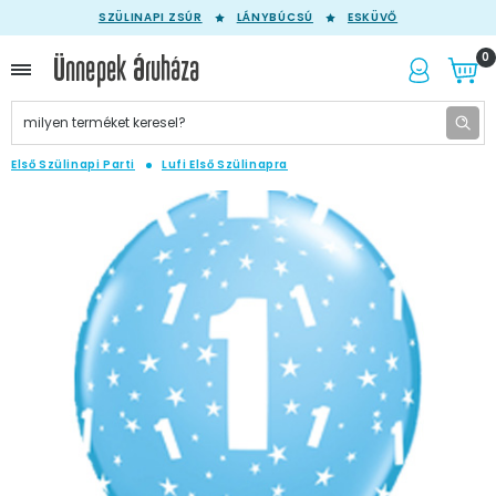
SZÜLINAPI ZSÚR
LÁNYBÚCSÚ
ESKÜVŐ
0
Első Szülinapi Parti
Lufi Első Szülinapra