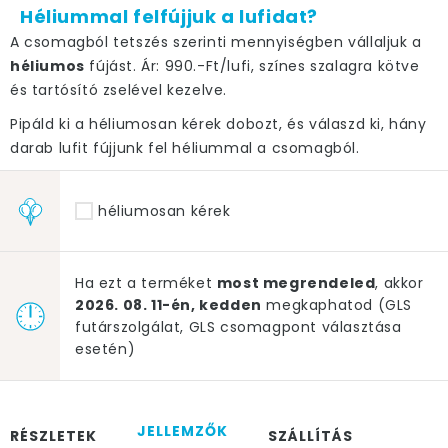
Héliummal felfújjuk a lufidat?
A csomagból tetszés szerinti mennyiségben vállaljuk a
héliumos
fújást. Ár: 990.-Ft/lufi, színes szalagra kötve
és tartósító zselével kezelve.
Pipáld ki a héliumosan kérek dobozt, és válaszd ki, hány
darab lufit fújjunk fel héliummal a csomagból.
héliumosan kérek
Ha ezt a terméket
most megrendeled
, akkor
2026. 08. 11-én, kedden
megkaphatod (GLS
futárszolgálat, GLS csomagpont választása
esetén)
JELLEMZŐK
RÉSZLETEK
SZÁLLÍTÁS