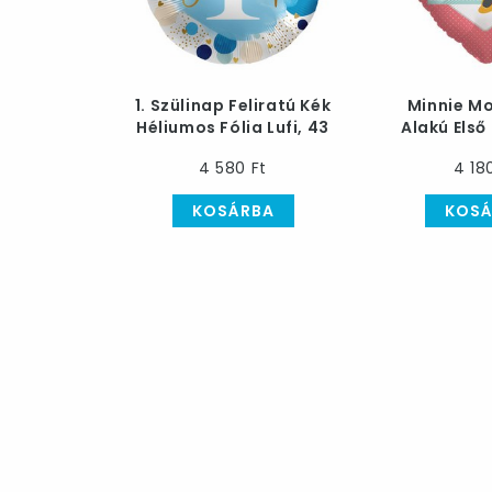
1. Szülinap Feliratú Kék
Minnie Mo
Héliumos Fólia Lufi, 43
Alakú Első
cm
Héliumos Fól
4 580 Ft
4 18
c
KOSÁRBA
KOSÁ