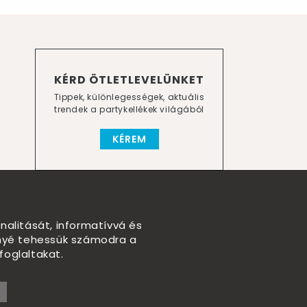
KÉRD ÖTLETLEVELÜNKET
Tippek, különlegességek, aktuális
trendek a partykellékek világából
KÉREM
nalitását, informatívvá és
nnyé tehessük számodra a
foglaltakat.