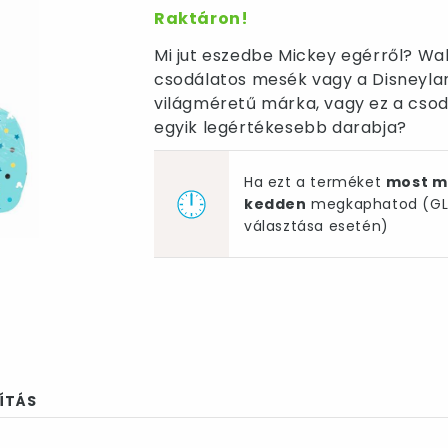
Raktáron!
Mi jut eszedbe Mickey egérről? Walt
csodálatos mesék vagy a Disneylan
világméretű márka, vagy ez a csod
egyik legértékesebb darabja?
Ha ezt a terméket
most m
kedden
megkaphatod (GLS
választása esetén)
ÍTÁS