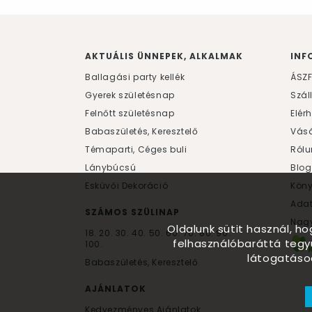
AKTUÁLIS ÜNNEPEK, ALKALMAK
INF
Ballagási party kellék
ÁSZ
Gyerek születésnap
Szál
Felnőtt születésnap
Elér
Babaszületés, Keresztelő
Vásá
Témaparti, Céges buli
Rólu
Lánybúcsú
Blog
Esküvői Dekoráció
Kön
Ada
SZÁMOS SZÜLINAP
Nagy
Oldalunk sütit használ, h
18.
20.
30.
40.
50.
60.
70.
80.
90.
felhasználóbaráttá tegy
100.
látogatáso
Babaszületés, Keresztelő
AJÁNLATOK
Kedvezményes Ajánlatok