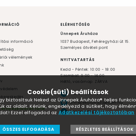
ORMÁCIÓ
ELÉRHETŐSÉG
F
Ünnepek Áruháza
lítási információ
1037
Budapest,
Fehéregyházi út 15.
Személyes átvételi pont
hetőség
rlói vélemények
NYITVATARTÁS
nk
Kedd - Péntek: 10:00 - 18:00
Szombat: 9:00 - 14:00
yv
Hétfő, vasárnap: ZÁRVA
tvédelem
Cookie(süti) beállítások
+36 30 984 6955
kereskedés
ogy biztosítsuk Neked az Ünnepek Áruháza® teljes funkcio
unnepekaruhaza@bwh.hu
ük az oldalt. Kérünk, engedélyezd a sütiket, hogy élmé
Környezetbarát lufik
UnnepekAruhaza
dat! Ezzel elfogadod az
Adatkezelési tájékoztatóban
ÖSSZES ELFOGADÁSA
RÉSZLETES BEÁLLÍTÁSOK