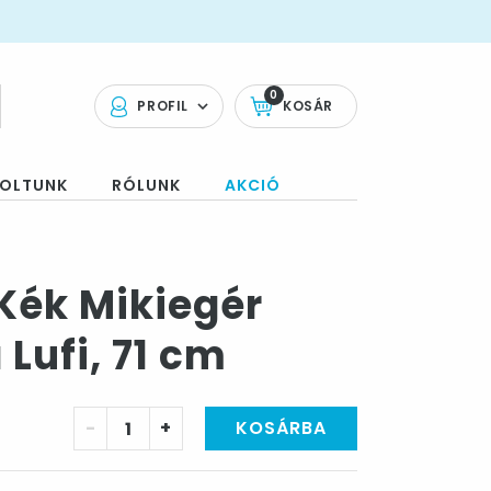
0
PROFIL
KOSÁR
OLTUNK
RÓLUNK
AKCIÓ
 Kék Mikiegér
Lufi, 71 cm
-
+
KOSÁRBA