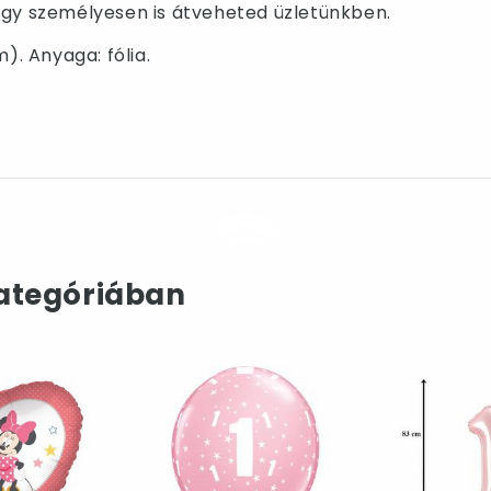
i vagy személyesen is átveheted üzletünkben.
). Anyaga: fólia.
ategóriában