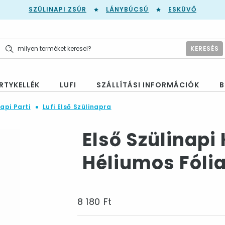
SZÜLINAPI ZSÚR
LÁNYBÚCSÚ
ESKÜVŐ
KERESÉS
RTYKELLÉK
LUFI
SZÁLLÍTÁSI INFORMÁCIÓK
B
napi Parti
Lufi Első Szülinapra
Első Szülinapi
Héliumos Fólia 
8 180 Ft