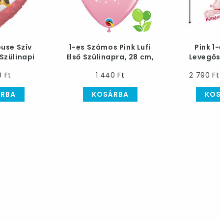
use Szív
1-es Számos Pink Lufi
Pink 1
 Szülinapi
Első Szülinapra, 28 cm,
Levegős 
ia Lufi, 46
6 db
Arany Ko
0 Ft
1 440 Ft
2 790 Ft
m
RBA
KOSÁRBA
KO