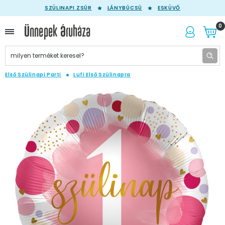
SZÜLINAPI ZSÚR
LÁNYBÚCSÚ
ESKÜVŐ
0
Első Szülinapi Parti
Lufi Első Szülinapra