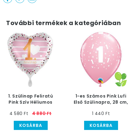
További termékek a kategóriában
1. Szülinap Feliratú
1-es Számos Pink Lufi
Pink Szív Héliumos
Első Szülinapra, 28 cm,
Fólia Lufi, 43 cm
6 db
4 580 Ft
4 880 Ft
1 440 Ft
KOSÁRBA
KOSÁRBA