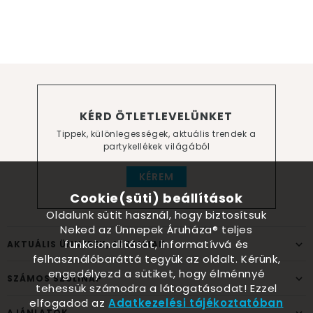
KÉRD ÖTLETLEVELÜNKET
Tippek, különlegességek, aktuális trendek a
partykellékek világából
KÉREM
Cookie(süti) beállítások
Oldalunk sütit használ, hogy biztosítsuk
Neked az Ünnepek Áruháza® teljes
funkcionalitását, informatívvá és
AKTUÁLIS ÜNNEPEK, ALKALMAK
felhasználóbaráttá tegyük az oldalt. Kérünk,
engedélyezd a sütiket, hogy élménnyé
SZÁMOS SZÜLINAP
tehessük számodra a látogatásodat! Ezzel
elfogadod az
Adatkezelési tájékoztatóban
AJÁNLATOK