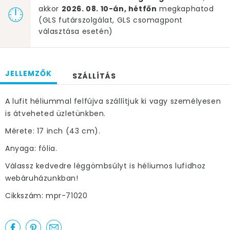
akkor
2026. 08. 10-án, hétfőn
megkaphatod
(GLS futárszolgálat, GLS csomagpont
választása esetén)
JELLEMZŐK
SZÁLLÍTÁS
A lufit héliummal felfújva szállítjuk ki vagy személyesen
is átveheted üzletünkben.
Mérete: 17 inch (43 cm).
Anyaga: fólia.
Válassz kedvedre léggömbsúlyt is héliumos lufidhoz
webáruházunkban!
Cikkszám: mpr-71020