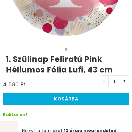
1. Szülinap Feliratú Pink
Héliumos Fólia Lufi, 43 cm
-
+
4 580 Ft
KOSÁRBA
Raktáron!
Ha ezt a terméket
12 óráig megrendeled
,