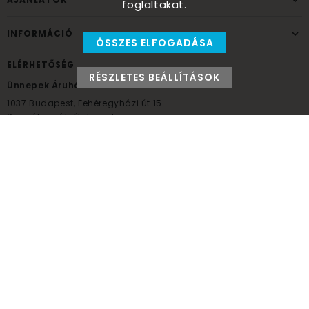
foglaltakat.
INFORMÁCIÓ
ÖSSZES ELFOGADÁSA
ELÉRHETŐSÉG
RÉSZLETES BEÁLLÍTÁSOK
Ünnepek Áruháza
1037
Budapest,
Fehéregyházi út 15.
Személyes átvételi pont
NYITVATARTÁS
Kedd - Péntek: 10:00 - 18:00
Szombat: 9:00 - 14:00
Hétfő, vasárnap: ZÁRVA
+36 30 984 6955
unnepekaruhaza@bwh.hu
UnnepekAruhaza