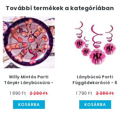
További termékek a kategóriában
Willy Mintás Parti
Lánybúcsú Parti
Tányér Lánybúcsúra -
Függődekoráció - 6
22 cm, 10 db-os
db-os
1 990 Ft
2 290 Ft
1 790 Ft
2 380 Ft
KOSÁRBA
KOSÁRBA