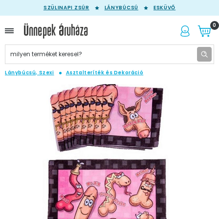
SZÜLINAPI ZSÚR
LÁNYBÚCSÚ
ESKÜVŐ
0
Lánybúcsú, Szexi
Asztalteríték és Dekoráció