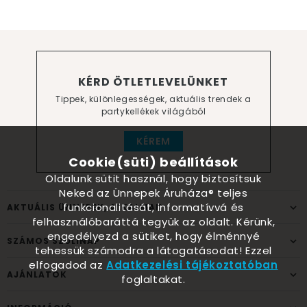
KÉRD ÖTLETLEVELÜNKET
Tippek, különlegességek, aktuális trendek a
partykellékek világából
KÉREM
Cookie(süti) beállítások
Oldalunk sütit használ, hogy biztosítsuk
Neked az Ünnepek Áruháza® teljes
funkcionalitását, informatívvá és
AKTUÁLIS ÜNNEPEK, ALKALMAK
felhasználóbaráttá tegyük az oldalt. Kérünk,
engedélyezd a sütiket, hogy élménnyé
SZÁMOS SZÜLINAP
tehessük számodra a látogatásodat! Ezzel
elfogadod az
Adatkezelési tájékoztatóban
AJÁNLATOK
foglaltakat.