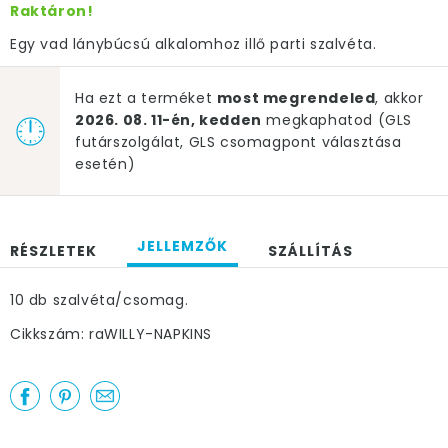
Raktáron!
Egy vad lánybúcsú alkalomhoz illő parti szalvéta.
Ha ezt a terméket
most megrendeled
, akkor
2026. 08. 11-én, kedden
megkaphatod (GLS
futárszolgálat, GLS csomagpont választása
esetén)
JELLEMZŐK
RÉSZLETEK
SZÁLLÍTÁS
10 db szalvéta/csomag.
Cikkszám: raWILLY-NAPKINS