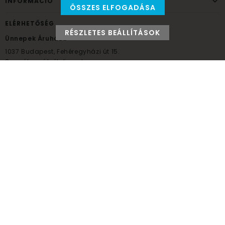
INFORMÁCIÓ
ÖSSZES ELFOGADÁSA
ELÉRHETŐSÉG
RÉSZLETES BEÁLLÍTÁSOK
Ünnepek Áruháza
1037
Budapest,
Fehéregyházi út 15.
Személyes átvételi pont
NYITVATARTÁS
Kedd - Péntek: 10:00 - 18:00
Szombat: 9:00 - 14:00
Hétfő, vasárnap: ZÁRVA
+36 30 984 6955
unnepekaruhaza@bwh.hu
UnnepekAruhaza
Ünnepek Áruháza © a partikellék specialista