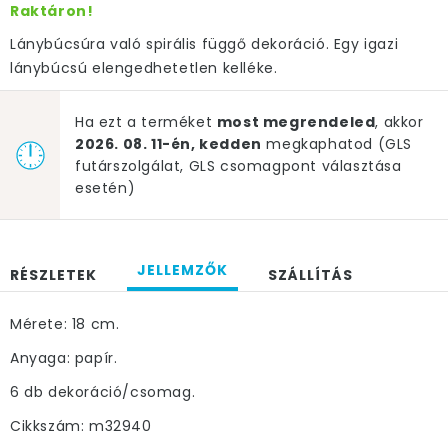
Raktáron!
Lánybúcsúra való spirális függő dekoráció. Egy igazi
lánybúcsú elengedhetetlen kelléke.
Ha ezt a terméket
most megrendeled
, akkor
2026. 08. 11-én, kedden
megkaphatod (GLS
futárszolgálat, GLS csomagpont választása
esetén)
JELLEMZŐK
RÉSZLETEK
SZÁLLÍTÁS
Mérete: 18 cm.
Anyaga: papír.
6 db dekoráció/csomag.
Cikkszám: m32940