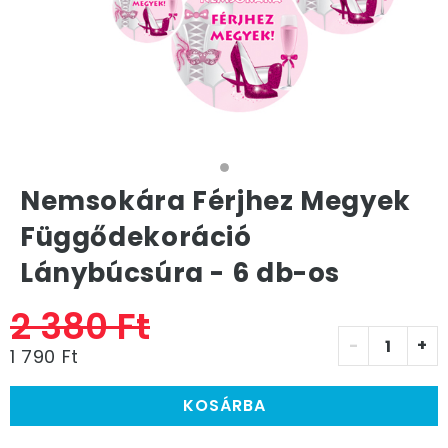
Nemsokára Férjhez Megyek
Függődekoráció
Lánybúcsúra - 6 db-os
2 380 Ft
-
+
1 790 Ft
KOSÁRBA