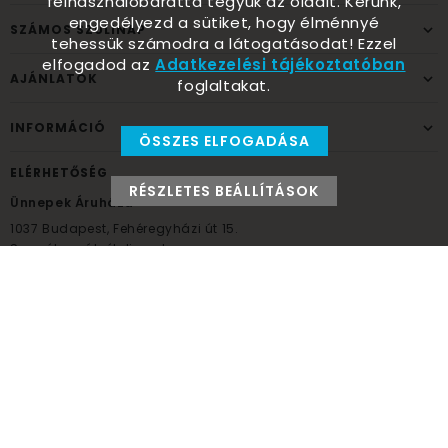
felhasználóbaráttá tegyük az oldalt. Kérünk,
engedélyezd a sütiket, hogy élménnyé
SZÁMOS SZÜLINAP
tehessük számodra a látogatásodat! Ezzel
elfogadod az
Adatkezelési tájékoztatóban
AJÁNLATOK
foglaltakat.
INFORMÁCIÓ
ÖSSZES ELFOGADÁSA
ELÉRHETŐSÉG
RÉSZLETES BEÁLLÍTÁSOK
Ünnepek Áruháza
1037
Budapest,
Fehéregyházi út 15.
Személyes átvételi pont
NYITVATARTÁS
Kedd - Péntek: 10:00 - 18:00
Szombat: 9:00 - 14:00
Hétfő, vasárnap: ZÁRVA
+36 30 984 6955
unnepekaruhaza@bwh.hu