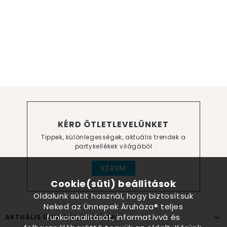
KÉRD ÖTLETLEVELÜNKET
Tippek, különlegességek, aktuális trendek a
partykellékek világából
KÉREM
Cookie(süti) beállítások
Oldalunk sütit használ, hogy biztosítsuk
Neked az Ünnepek Áruháza® teljes
funkcionalitását, informatívvá és
AKTUÁLIS ÜNNEPEK, ALKALMAK