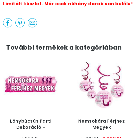
Limitált készlet. Már csak néhány darab van belőle!
További termékek a kategóriában
Lánybúcsús Parti
Nemsokára Férjhez
Dekoráció -
Megyek
Nemsokára Férjhez
Függődekoráció