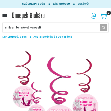
SZÜLINAPI ZSÚR
LÁNYBÚCSÚ
ESKÜVŐ
0
Lánybúcsú, Szexi
Asztalteríték és Dekoráció