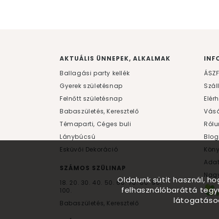
AKTUÁLIS ÜNNEPEK, ALKALMAK
INF
Ballagási party kellék
ÁSZ
Gyerek születésnap
Szál
Felnőtt születésnap
Elér
Babaszületés, Keresztelő
Vásá
Témaparti, Céges buli
Rólu
Lánybúcsú
Blog
Esküvői Dekoráció
Kön
Ada
SZÁMOS SZÜLINAP
Nagy
Oldalunk sütit használ, h
18.
20.
30.
40.
50.
60.
70.
80.
90.
felhasználóbaráttá tegy
100.
látogatáso
Babaszületés, Keresztelő