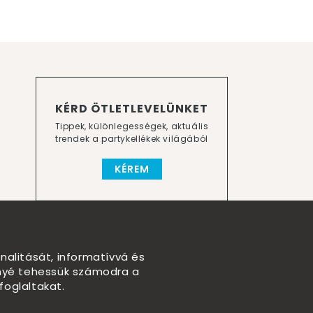
KÉRD ÖTLETLEVELÜNKET
Tippek, különlegességek, aktuális
trendek a partykellékek világából
KÉREM
nalitását, informatívvá és
nnyé tehessük számodra a
foglaltakat.