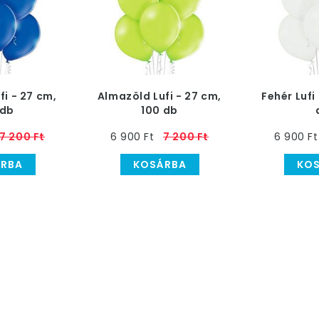
fi - 27 cm,
Almazöld Lufi - 27 cm,
Fehér Lufi
 db
100 db
7 200 Ft
6 900 Ft
7 200 Ft
6 900 Ft
RBA
KOSÁRBA
KO