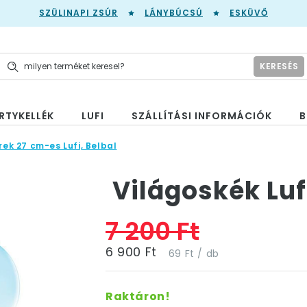
SZÜLINAPI ZSÚR
LÁNYBÚCSÚ
ESKÜVŐ
KERESÉS
RTYKELLÉK
LUFI
SZÁLLÍTÁSI INFORMÁCIÓK
B
rek 27 cm-es Lufi, Belbal
Világoskék Luf
7 200 Ft
6 900 Ft
69 Ft / db
Raktáron!