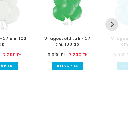
 - 27 cm, 100
Világoszöld Lufi - 27
Világos
db
cm, 100 db
cm
7 200 Ft
6 900 Ft
7 200 Ft
6 900 
SÁRBA
KOSÁRBA
K