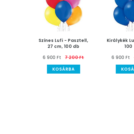
Színes Lufi - Pasztell,
Királykék Lu
27 cm, 100 db
100
6 900 Ft
7 200 Ft
6 900 Ft
KOSÁRBA
KOSÁ