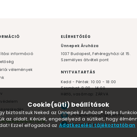
ORMÁCIÓ
ELÉRHETŐSÉG
F
Ünnepek Áruháza
lítási információ
1037
Budapest,
Fehéregyházi út 15.
Személyes átvételi pont
hetőség
rlói vélemények
NYITVATARTÁS
nk
Kedd - Péntek: 10:00 - 18:00
Szombat: 9:00 - 14:00
yv
Hétfő, vasárnap: ZÁRVA
tvédelem
Cookie(süti) beállítások
+36 30 984 6955
kereskedés
ogy biztosítsuk Neked az Ünnepek Áruháza® teljes funkcio
unnepekaruhaza@bwh.hu
ük az oldalt. Kérünk, engedélyezd a sütiket, hogy élmé
Környezetbarát lufik
UnnepekAruhaza
dat! Ezzel elfogadod az
Adatkezelési tájékoztatóban