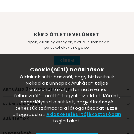
KÉRD ÖTLETLEVELÜNKET
Tippek, különlegességek, aktuális trendek a
partykellékek világából
KÉREM
Cookie(süti) beállítások
Oldalunk sütit használ, hogy biztosítsuk
Neked az Ünnepek Áruháza® teljes
funkcionalitását, informatívvá és
AKTUÁLIS ÜNNEPEK, ALKALMAK
felhasználóbaráttá tegyük az oldalt. Kérünk,
engedélyezd a sütiket, hogy élménnyé
SZÁMOS SZÜLINAP
tehessük számodra a látogatásodat! Ezzel
elfogadod az
Adatkezelési tájékoztatóban
AJÁNLATOK
foglaltakat.
INFORMÁCIÓ