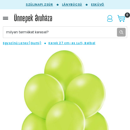
SZÜLINAPI ZSÚR
LÁNYBÚCSÚ
ESKÜVŐ
0
Egyszínű Latex (Gumi)
Kerek 27 cm-es Lufi, Belbal