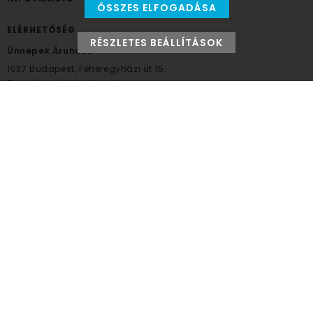
ÖSSZES ELFOGADÁSA
ELÉRHETŐSÉG
RÉSZLETES BEÁLLÍTÁSOK
Ünnepek Áruháza
1037
Budapest,
Fehéregyházi út 15.
Személyes átvételi pont
NYITVATARTÁS
Kedd - Péntek: 10:00 - 18:00
Szombat: 9:00 - 14:00
Hétfő, vasárnap: ZÁRVA
+36 30 984 6955
unnepekaruhaza@bwh.hu
UnnepekAruhaza
Ünnepek Áruháza © a partikellék specialista