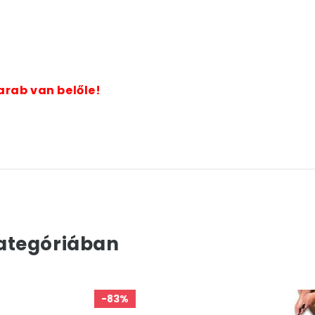
arab van belőle!
ategóriában
-83%