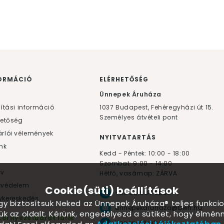
ORMÁCIÓ
ELÉRHETŐSÉG
F
Ünnepek Áruháza
lítási információ
1037
Budapest,
Fehéregyházi út 15.
Személyes átvételi pont
hetőség
rlói vélemények
NYITVATARTÁS
nk
Kedd - Péntek: 10:00 - 18:00
Szombat: 9:00 - 14:00
yv
Hétfő, vasárnap: ZÁRVA
tvédelem
Cookie(süti) beállítások
+36 30 984 6955
kereskedés
ogy biztosítsuk Neked az Ünnepek Áruháza® teljes funkcio
unnepekaruhaza@bwh.hu
ük az oldalt. Kérünk, engedélyezd a sütiket, hogy élmé
Környezetbarát lufik
UnnepekAruhaza