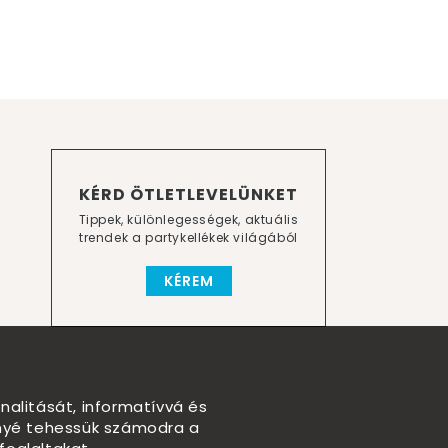
KÉRD ÖTLETLEVELÜNKET
Tippek, különlegességek, aktuális
trendek a partykellékek világából
KÉREM
nalitását, informatívvá és
nnyé tehessük számodra a