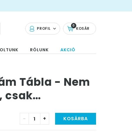
0
PROFIL
KOSÁR
OLTUNK
RÓLUNK
AKCIÓ
zám Tábla - Nem
, csak…
-
+
KOSÁRBA