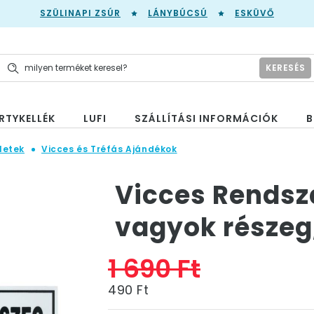
SZÜLINAPI ZSÚR
LÁNYBÚCSÚ
ESKÜVŐ
KERESÉS
RTYKELLÉK
LUFI
SZÁLLÍTÁSI INFORMÁCIÓK
B
letek
Vicces és Tréfás Ajándékok
Vicces Rends
vagyok részeg
1 690 Ft
490 Ft