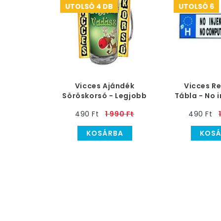
UTOLSÓ 4 DB
UTOLSÓ 6
Vicces Ajándék
Vicces R
Söröskorsó - Legjobb
Tábla - No i
Vadász
AB
490 Ft
1 990 Ft
490 Ft
KOSÁRBA
KOSÁ