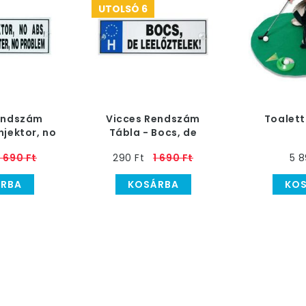
UTOLSÓ 6
endszám
Vicces Rendszám
Toalett
njektor, no
Tábla - Bocs, de
S
leelőztelek!
1 690 Ft
290 Ft
1 690 Ft
5 8
RBA
KOSÁRBA
KO