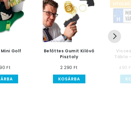
UTOLSÓ
 Mini Golf
Befőttes Gumit Kilövő
Vicce
Pisztoly
Tábla -
90 Ft
2 290 Ft
490 F
SÁRBA
KOSÁRBA
K