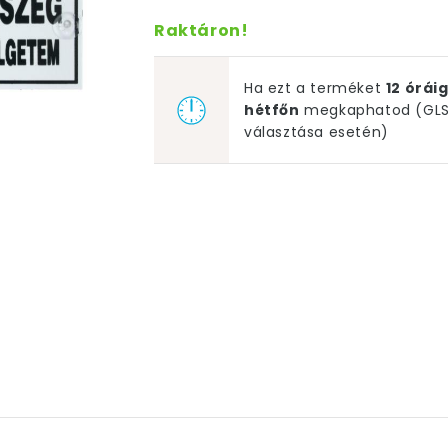
Raktáron!
Ha ezt a terméket
12 órá
hétfőn
megkaphatod (GLS 
választása esetén)