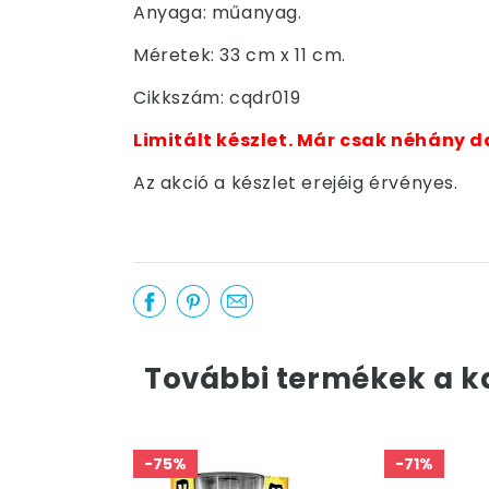
Anyaga: műanyag.
Méretek: 33 cm x 11 cm.
Cikkszám: cqdr019
Limitált készlet. Már csak néhány d
Az akció a készlet erejéig érvényes.
További termékek a k
-75%
-71%