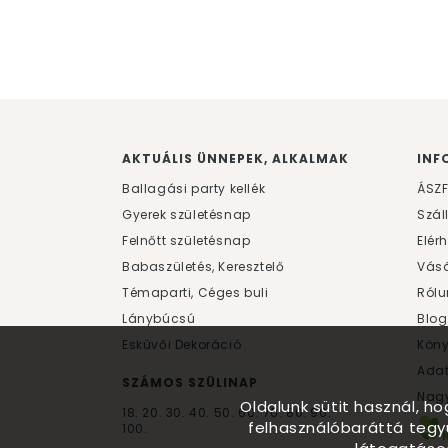
AKTUÁLIS ÜNNEPEK, ALKALMAK
INF
Ballagási party kellék
ÁSZ
Gyerek születésnap
Szál
Felnőtt születésnap
Elér
Babaszületés, Keresztelő
Vásá
Témaparti, Céges buli
Rólu
Lánybúcsú
Blog
Esküvői Dekoráció
Kön
Ada
SZÁMOS SZÜLINAP
Nagy
Oldalunk sütit használ, h
18.
20.
30.
40.
50.
60.
70.
80.
90.
felhasználóbaráttá tegy
100.