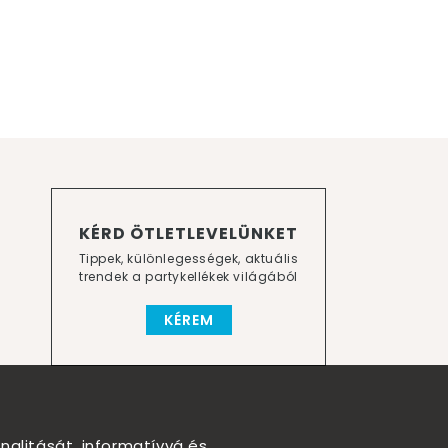
KÉRD ÖTLETLEVELÜNKET
Tippek, különlegességek, aktuális
trendek a partykellékek világából
KÉREM
nalitását, informatívvá és