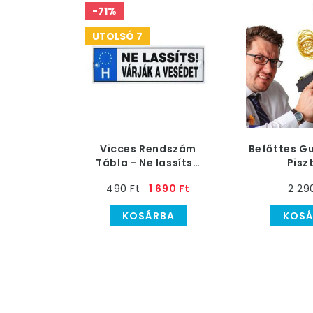
-71%
UTOLSÓ 7
Vicces Rendszám
Befőttes Gu
Tábla - Ne lassíts…
Pisz
490 Ft
1 690 Ft
2 29
KOSÁRBA
KOSÁ