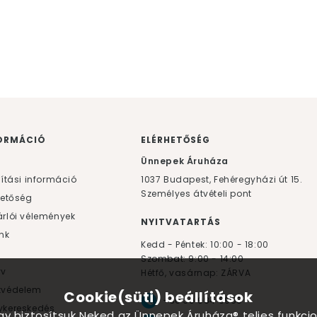
ORMÁCIÓ
ELÉRHETŐSÉG
F
Ünnepek Áruháza
lítási információ
1037
Budapest,
Fehéregyházi út 15.
Személyes átvételi pont
hetőség
rlói vélemények
NYITVATARTÁS
nk
Kedd - Péntek: 10:00 - 18:00
Szombat: 9:00 - 14:00
yv
Hétfő, vasárnap: ZÁRVA
tvédelem
Cookie(süti) beállítások
+36 30 984 6955
kereskedés
ogy biztosítsuk Neked az Ünnepek Áruháza® teljes funkcio