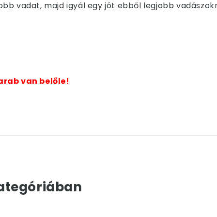
bb vadat, majd igyál egy jót ebből legjobb vadászokn
arab van belőle!
ategóriában