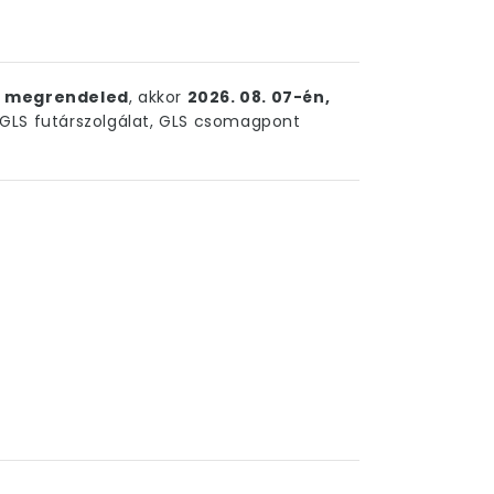
ig megrendeled
, akkor
2026. 08. 07-én,
LS futárszolgálat, GLS csomagpont