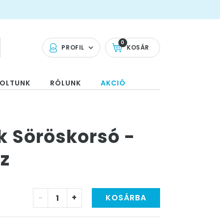
0
PROFIL
KOSÁR
OLTUNK
RÓLUNK
AKCIÓ
k Söröskorsó -
z
-
+
KOSÁRBA