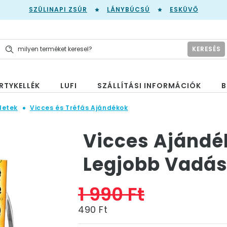
SZÜLINAPI ZSÚR
LÁNYBÚCSÚ
ESKÜVŐ
KERESÉS
RTYKELLÉK
LUFI
SZÁLLÍTÁSI INFORMÁCIÓK
B
letek
Vicces és Tréfás Ajándékok
Vicces Ajándé
Legjobb Vadás
1 990 Ft
490 Ft