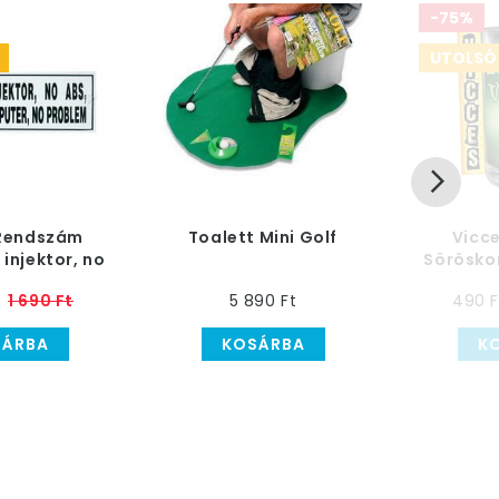
-75%
UTOLSÓ 
 Rendszám
Toalett Mini Golf
Vicc
 injektor, no
Sörösko
ABS
V
1 690 Ft
5 890 Ft
490 F
SÁRBA
KOSÁRBA
K