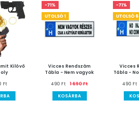
-71%
-71%
UTOLSÓ 1
UTOLSÓ 6
mit Kilövő
Vicces Rendszám
Vicces
toly
Tábla - Nem vagyok
Tábla - No
részeg, csak…
0 Ft
490 Ft
1 690 Ft
490 Ft
RBA
KOSÁRBA
KO