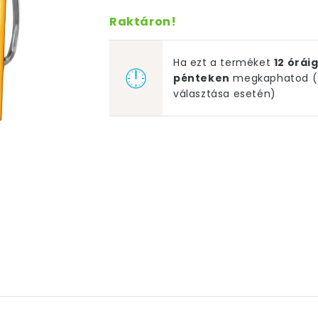
Raktáron!
Ha ezt a terméket
12 órá
pénteken
megkaphatod (G
választása esetén)