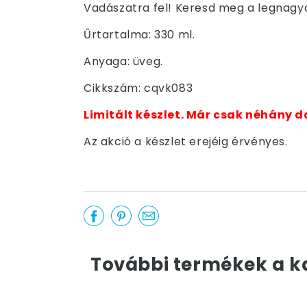
Vadászatra fel! Keresd meg a legnagyo
Űrtartalma: 330 ml.
Anyaga: üveg.
Cikkszám: cqvk083
Limitált készlet. Már csak néhány d
Az akció a készlet erejéig érvényes.
További termékek a k