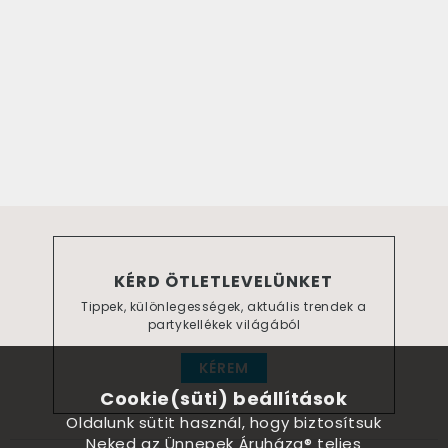
KÉRD ÖTLETLEVELÜNKET
Tippek, különlegességek, aktuális trendek a
partykellékek világából
KÉREM
Cookie(süti) beállítások
Oldalunk sütit használ, hogy biztosítsuk
Neked az Ünnepek Áruháza® teljes