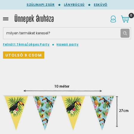
SZÜLINAPI ZSÚR
LÁNYBÚCSÚ
ESKÜVŐ
0
Felnőtt Téma/céges Party
Hawaii party
UTOLSÓ 9 CSOM