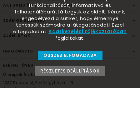
funkcionalitását, informatívvá és
AKTUÁLIS ÜNNEPEK, ALKALMAK
felhasználóbaráttá tegyük az oldalt. Kérünk,
engedélyezd a sütiket, hogy élménnyé
SZÁMOS SZÜLINAP
tehessük számodra a látogatásodat! Ezzel
elfogadod az
Adatkezelési tájékoztatóban
AJÁNLATOK
foglaltakat.
INFORMÁCIÓ
ÖSSZES ELFOGADÁSA
ELÉRHETŐSÉG
RÉSZLETES BEÁLLÍTÁSOK
Ünnepek Áruháza
1037
Budapest,
Fehéregyházi út 15.
Személyes átvételi pont
NYITVATARTÁS
Kedd - Péntek: 10:00 - 18:00
Szombat: 9:00 - 14:00
Hétfő, vasárnap: ZÁRVA
+36 30 984 6955