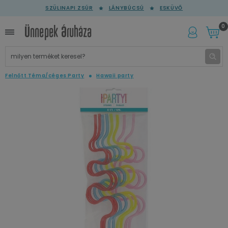
SZÜLINAPI ZSÚR
LÁNYBÚCSÚ
ESKÜVŐ
0
Felnőtt Téma/céges Party
Hawaii party