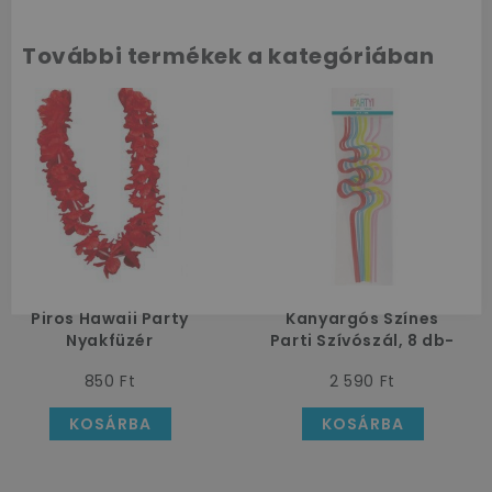
Az első
További termékek a kategóriában
vásárlásodhoz
szeretnénk
kedveskedni egy
10%-os
kuponnal.
Piros Hawaii Party
Kanyargós Színes
Nyakfüzér
Parti Szívószál, 8 db-
os
850 Ft
2 590 Ft
KOSÁRBA
KOSÁRBA