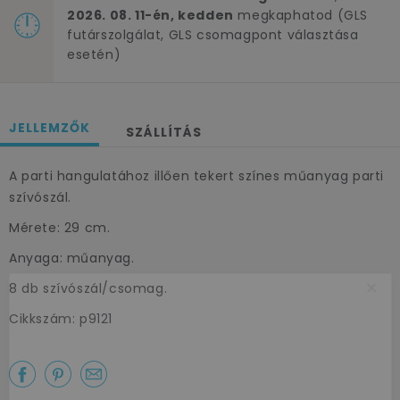
2026. 08. 11-én, kedden
megkaphatod (GLS
futárszolgálat, GLS csomagpont választása
esetén)
JELLEMZŐK
SZÁLLÍTÁS
A parti hangulatához illően tekert színes műanyag parti
szívószál.
Mérete: 29 cm.
Anyaga: műanyag.
×
8 db szívószál/csomag.
Cikkszám: p9121