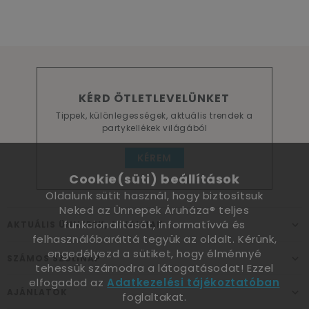
KÉRD ÖTLETLEVELÜNKET
Tippek, különlegességek, aktuális trendek a
partykellékek világából
KÉREM
Cookie(süti) beállítások
Oldalunk sütit használ, hogy biztosítsuk
Neked az Ünnepek Áruháza® teljes
funkcionalitását, informatívvá és
AKTUÁLIS ÜNNEPEK, ALKALMAK
felhasználóbaráttá tegyük az oldalt. Kérünk,
engedélyezd a sütiket, hogy élménnyé
SZÁMOS SZÜLINAP
tehessük számodra a látogatásodat! Ezzel
elfogadod az
Adatkezelési tájékoztatóban
AJÁNLATOK
foglaltakat.