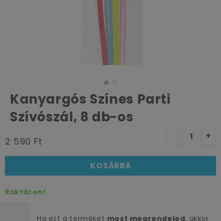
Kanyargós Színes Parti
Szívószál, 8 db-os
-
+
2 590 Ft
KOSÁRBA
Raktáron!
Ha ezt a terméket
most megrendeled
, akkor