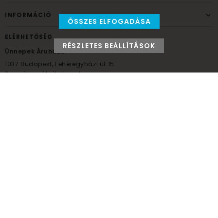
INFORMÁCIÓ
ÖSSZES ELFOGADÁSA
ELÉRHETŐSÉG
RÉSZLETES BEÁLLÍTÁSOK
Ünnepek Áruháza
1037
Budapest,
Fehéregyházi út 15.
Személyes átvételi pont
NYITVATARTÁS
Kedd - Péntek: 10:00 - 18:00
Szombat: 9:00 - 14:00
Hétfő, vasárnap: ZÁRVA
+36 30 984 6955
unnepekaruhaza@bwh.hu
UnnepekAruhaza
Ünnepek Áruháza © a partikellék specialista