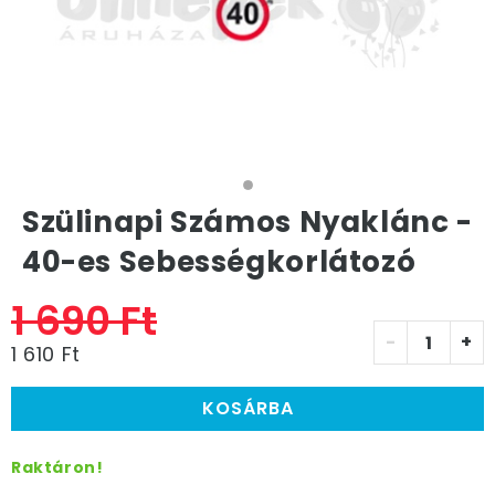
Szülinapi Számos Nyaklánc -
40-es Sebességkorlátozó
1 690 Ft
-
+
1 610 Ft
KOSÁRBA
Raktáron!