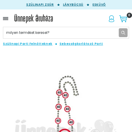
SZÜLINAPI ZSÚR
LÁNYBÚCSÚ
ESKÜVŐ
0
Szülinapi Parti Felnőtteknek
Sebességkorlátozó Parti