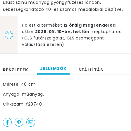
Ezüst színű műanyag gyöngyfüzéres láncon,
sebességkorlátozó 40-es számos medálokkal díszítve.
Ha ezt a terméket
12 óráig megrendeled
,
akkor
2026. 08. 10-án, hétfőn
megkaphatod
(GLS futárszolgálat, GLS csomagpont
választása esetén)
JELLEMZŐK
RÉSZLETEK
SZÁLLÍTÁS
Mérete: 40 cm.
Anyaga: műanyag.
Cikkszám: f28740