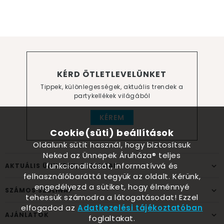
KÉRD ÖTLETLEVELÜNKET
Tippek, különlegességek, aktuális trendek a
partykellékek világából
KÉREM
Cookie(süti) beállítások
Oldalunk sütit használ, hogy biztosítsuk
Neked az Ünnepek Áruháza® teljes
funkcionalitását, informatívvá és
AKTUÁLIS ÜNNEPEK, ALKALMAK
felhasználóbaráttá tegyük az oldalt. Kérünk,
engedélyezd a sütiket, hogy élménnyé
SZÁMOS SZÜLINAP
tehessük számodra a látogatásodat! Ezzel
elfogadod az
Adatkezelési tájékoztatóban
AJÁNLATOK
foglaltakat.