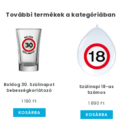
További termékek a kategóriában
Boldog 30. Szülinapot
Szülinapi 18-as
Sebességkorlátozó
Számos
Feles Pohár
Sebességkorlátozó
1 190 Ft
1 890 Ft
Lufi - 30 cm, 8 db
KOSÁRBA
KOSÁRBA