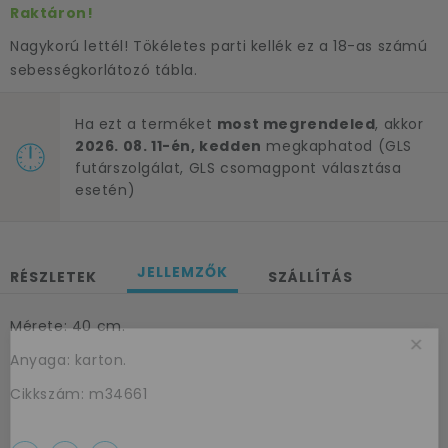
Raktáron!
Nagykorú lettél! Tökéletes parti kellék ez a 18-as számú
sebességkorlátozó tábla.
Ha ezt a terméket
most megrendeled
, akkor
2026. 08. 11-én, kedden
megkaphatod (GLS
futárszolgálat, GLS csomagpont választása
esetén)
JELLEMZŐK
RÉSZLETEK
SZÁLLÍTÁS
Mérete: 40 cm.
×
Anyaga: karton.
Cikkszám: m34661