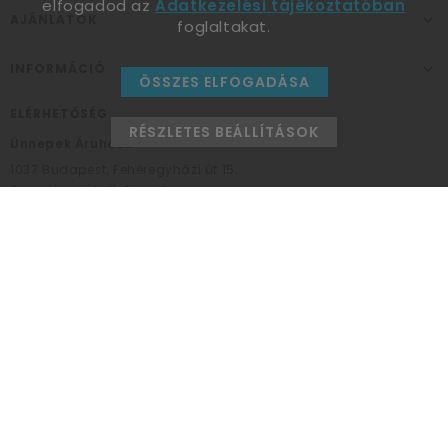
elfogadod az
Adatkezelési tájékoztatóban
AJÁNLATOK
foglaltakat.
INFORMÁCIÓ
ÖSSZES ELFOGADÁSA
ELÉRHETŐSÉG
RÉSZLETES BEÁLLÍTÁSOK
Ünnepek Áruháza
1037
Budapest,
Fehéregyházi út 15.
Személyes átvételi pont
NYITVATARTÁS
Kedd - Péntek: 10:00 - 18:00
Szombat: 9:00 - 14:00
Hétfő, vasárnap: ZÁRVA
+36 30 984 6955
unnepekaruhaza@bwh.hu
UnnepekAruhaza