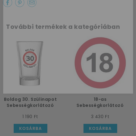
Az első
vásárlásodhoz
További termékek a kategóriában
szeretnénk
kedveskedni egy
10%-os
kuponnal.
Boldog 30. Szülinapot
18-as
Sebességkorlátozó
Sebességkorlátozó
Feles Pohár
Közlekedési Tábla
1 190 Ft
3 430 Ft
Szülinapra
KOSÁRBA
KOSÁRBA