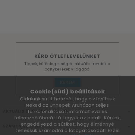
KÉRD ÖTLETLEVELÜNKET
Tippek, különlegességek, aktuális trendek a
partykellékek világából
KÉREM
Cookie(süti) beállítások
Oldalunk sütit használ, hogy biztosítsuk
Neked az Ünnepek Áruháza® teljes
funkcionalitását, informatívvá és
AKTUÁLIS ÜNNEPEK, ALKALMAK
felhasználóbaráttá tegyük az oldalt. Kérünk,
engedélyezd a sütiket, hogy élménnyé
SZÁMOS SZÜLINAP
tehessük számodra a látogatásodat! Ezzel